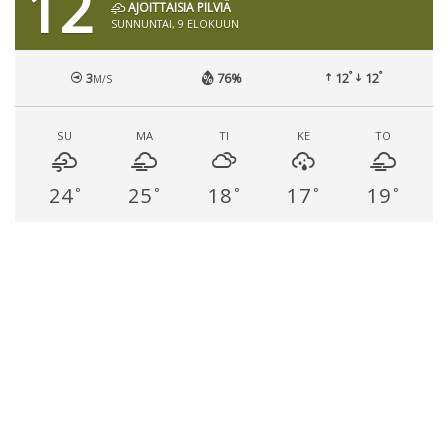
12
AJOITTAISIA PILVIÄ
SUNNUNTAI, 9 ELOKUUN
°
°
3
76%
12
12
M/S
SU
MA
TI
KE
TO
24
25
18
17
19
°
°
°
°
°