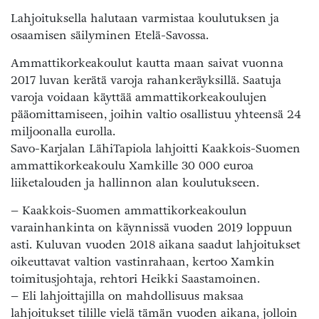
Lahjoituksella halutaan varmistaa koulutuksen ja
osaamisen säilyminen Etelä-Savossa.
Ammattikorkeakoulut kautta maan saivat vuonna
2017 luvan kerätä varoja rahankeräyksillä. Saatuja
varoja voidaan käyttää ammattikorkeakoulujen
pääomittamiseen, joihin valtio osallistuu yhteensä 24
miljoonalla eurolla.
Savo-Karjalan LähiTapiola lahjoitti Kaakkois-Suomen
ammattikorkeakoulu Xamkille 30 000 euroa
liiketalouden ja hallinnon alan koulutukseen.
– Kaakkois-Suomen ammattikorkeakoulun
varainhankinta on käynnissä vuoden 2019 loppuun
asti. Kuluvan vuoden 2018 aikana saadut lahjoitukset
oikeuttavat valtion vastinrahaan, kertoo Xamkin
toimitusjohtaja, rehtori Heikki Saastamoinen.
– Eli lahjoittajilla on mahdollisuus maksaa
lahjoitukset tilille vielä tämän vuoden aikana, jolloin