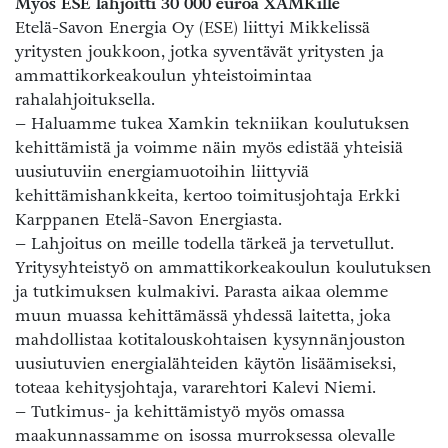
Myös ESE lahjoitti 30 000 euroa XAMKille
Etelä-Savon Energia Oy (ESE) liittyi Mikkelissä
yritysten joukkoon, jotka syventävät yritysten ja
ammattikorkeakoulun yhteistoimintaa
rahalahjoituksella.
– Haluamme tukea Xamkin tekniikan koulutuksen
kehittämistä ja voimme näin myös edistää yhteisiä
uusiutuviin energiamuotoihin liittyviä
kehittämishankkeita, kertoo toimitusjohtaja Erkki
Karppanen Etelä-Savon Energiasta.
– Lahjoitus on meille todella tärkeä ja tervetullut.
Yritysyhteistyö on ammattikorkeakoulun koulutuksen
ja tutkimuksen kulmakivi. Parasta aikaa olemme
muun muassa kehittämässä yhdessä laitetta, joka
mahdollistaa kotitalouskohtaisen kysynnänjouston
uusiutuvien energialähteiden käytön lisäämiseksi,
toteaa kehitysjohtaja, vararehtori Kalevi Niemi.
– Tutkimus- ja kehittämistyö myös omassa
maakunnassamme on isossa murroksessa olevalle