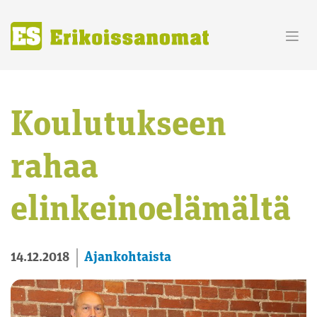
Skip
to
content
Koulutukseen
rahaa
elinkeinoelämältä
Ajankohtaista
14.12.2018