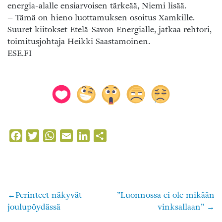
energia-alalle ensiarvoisen tärkeää, Niemi lisää.
– Tämä on hieno luottamuksen osoitus Xamkille.
Suuret kiitokset Etelä-Savon Energialle, jatkaa rehtori,
toimitusjohtaja Heikki Saastamoinen.
ESE.FI
Facebook
Twitter
WhatsApp
Email
LinkedIn
Share
Perinteet näkyvät
”Luonnossa ei ole mikään
Artikkelien
joulupöydässä
vinksallaan”
selaus