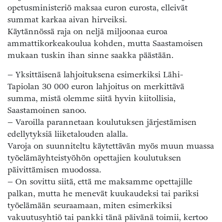
opetusministeriö maksaa euron eurosta, elleivät
summat karkaa aivan hirveiksi.
Käytännössä raja on neljä miljoonaa euroa
ammattikorkeakoulua kohden, mutta Saastamoisen
mukaan tuskin ihan sinne saakka päästään.
– Yksittäisenä lahjoituksena esimerkiksi Lähi-
Tapiolan 30 000 euron lahjoitus on merkittävä
summa, mistä olemme siitä hyvin kiitollisia,
Saastamoinen sanoo.
– Varoilla parannetaan koulutuksen järjestämisen
edellytyksiä liiketalouden alalla.
Varoja on suunniteltu käytettävän myös muun muassa
työelämäyhteistyöhön opettajien koulutuksen
päivittämisen muodossa.
– On sovittu siitä, että me maksamme opettajille
palkan, mutta he menevät kuukaudeksi tai pariksi
työelämään seuraamaan, miten esimerkiksi
vakuutusyhtiö tai pankki tänä päivänä toimii, kertoo