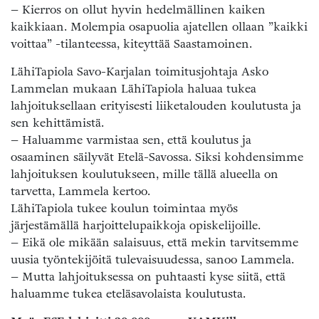
– Kierros on ollut hyvin hedelmällinen kaiken
kaikkiaan. Molempia osapuolia ajatellen ollaan ”kaikki
voittaa” -tilanteessa, kiteyttää Saastamoinen.
LähiTapiola Savo-Karjalan toimitusjohtaja Asko
Lammelan mukaan LähiTapiola haluaa tukea
lahjoituksellaan erityisesti liiketalouden koulutusta ja
sen kehittämistä.
– Haluamme varmistaa sen, että koulutus ja
osaaminen säilyvät Etelä-Savossa. Siksi kohdensimme
lahjoituksen koulutukseen, mille tällä alueella on
tarvetta, Lammela kertoo.
LähiTapiola tukee koulun toimintaa myös
järjestämällä harjoittelupaikkoja opiskelijoille.
– Eikä ole mikään salaisuus, että mekin tarvitsemme
uusia työntekijöitä tulevaisuudessa, sanoo Lammela.
– Mutta lahjoituksessa on puhtaasti kyse siitä, että
haluamme tukea eteläsavolaista koulutusta.