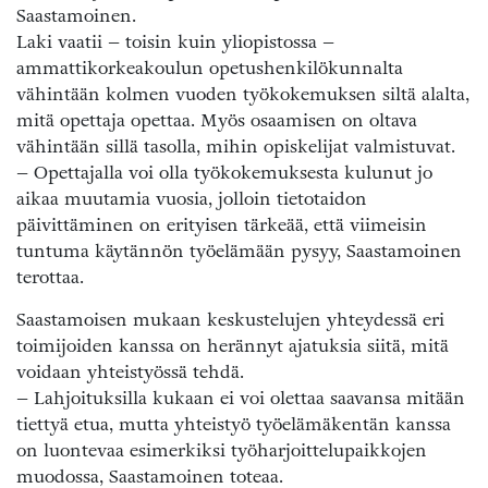
Saastamoinen.
Laki vaatii – toisin kuin yliopistossa –
ammattikorkeakoulun opetushenkilökunnalta
vähintään kolmen vuoden työkokemuksen siltä alalta,
mitä opettaja opettaa. Myös osaamisen on oltava
vähintään sillä tasolla, mihin opiskelijat valmistuvat.
– Opettajalla voi olla työkokemuksesta kulunut jo
aikaa muutamia vuosia, jolloin tietotaidon
päivittäminen on erityisen tärkeää, että viimeisin
tuntuma käytännön työelämään pysyy, Saastamoinen
terottaa.
Saastamoisen mukaan keskustelujen yhteydessä eri
toimijoiden kanssa on herännyt ajatuksia siitä, mitä
voidaan yhteistyössä tehdä.
– Lahjoituksilla kukaan ei voi olettaa saavansa mitään
tiettyä etua, mutta yhteistyö työelämäkentän kanssa
on luontevaa esimerkiksi työharjoittelupaikkojen
muodossa, Saastamoinen toteaa.