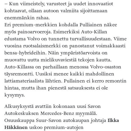
– Kun viimeistely, varusteet ja uudet innovaatiot
kohtaavat, ollaan autoon valmiita sijoittamaan
enemmänkin rahaa.
Eri premium-merkkien kohdalla Pulliainen näkee
myös painoarvoeroja. Esimerkiksi Auto-Killan
edustama Volvo on tunnettu turvallisuudestaan. Viime
vuosina ruotsalaismerkki on panostanut voimakkaasti
bensa-hybrideihin. Näin ympäristöarvoista on
muovattu uutta mielikuvaviestiä tekojen kautta.
Auto-Killassa on parhaillaan menossa Volvo-osaston
täysremontti. Uusiksi menee kaikki mahdollinen
lattiamateriaalista lähtien. Pullainen ei kerro remontin
hintaa, mutta ihan pienestä satsauksesta ei ole
kysymys.
Alkusyksystä avattiin kokonaan uusi Savon
Autokeskuksen Mercedes-Benz myymälä.
Osuuskauppa Suur-Savon autokaupan johtaja
Ilkka
Häkkänen
uskoo premium-autojen