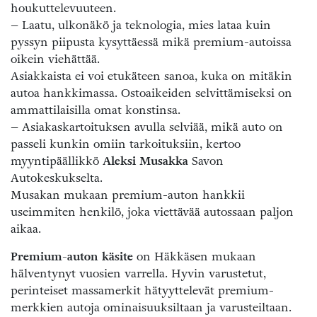
houkuttelevuuteen.
– Laatu, ulkonäkö ja teknologia, mies lataa kuin
pyssyn piipusta kysyttäessä mikä premium-autoissa
oikein viehättää.
Asiakkaista ei voi etukäteen sanoa, kuka on mitäkin
autoa hankkimassa. Ostoaikeiden selvittämiseksi on
ammattilaisilla omat konstinsa.
– Asiakaskartoituksen avulla selviää, mikä auto on
passeli kunkin omiin tarkoituksiin, kertoo
myyntipäällikkö
Aleksi Musakka
Savon
Autokeskukselta.
Musakan mukaan premium-auton hankkii
useimmiten henkilö, joka viettävää autossaan paljon
aikaa.
Premium-auton käsite
on Häkkäsen mukaan
hälventynyt vuosien varrella. Hyvin varustetut,
perinteiset massamerkit hätyyttelevät premium-
merkkien autoja ominaisuuksiltaan ja varusteiltaan.