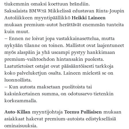
tiukemmin omaksi koettuun brändiin.
Saksalaista BMW:tä Mikkelissä edustavan Rinta-Joupin
Autoliikkeen myyntipäällikkö
Heikki Laineen
mukaan premium-autot herättävät enemmän tunteita
kuin muut.
– Ennen ne loivat jopa vastakkainasettelua, mutta
nykyään tilanne on toinen. Mallistot ovat laajentuneet
myös alaspäin ja yhä useampi pystyy hankkimaan
premium-vaihtoehdon hintansakin puolesta.
Laatutietoiset ostajat ovat pääsääntöisesti tarkkoja
koko palveluketjun osalta. Laineen mielestä se on
luonnollista.
– Kun autosta maksetaan puolitoista tai
kaksinkertainen summa, on odotusarvo tietenkin
korkeammalla.
Auto-Killan
myyntijohtaja
Teemu Pulliaisen
mukaan
asiakkaat hakevat premium-autoista edistyksellisiä
ominaisuuksia.