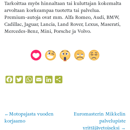
Tarkoittaa myös hinnaltaan tai kuluttajan kokemalta
arvoltaan korkeampaa tuotetta tai palvelua.
Premium-autoja ovat mm. Alfa Romeo, Audi, BMW,
Cadillac, Jaguar, Lancia, Land Rover, Lexus, Maserati,
Mercedes-Benz, Mini, Porsche ja Volvo.
Facebook
Twitter
WhatsApp
Email
LinkedIn
Share
Motopajasta vuoden
Euromasterin Mikkelin
Artikkelien
korjaamo
palvelupiste
selaus
yrittäjävetoiseksi