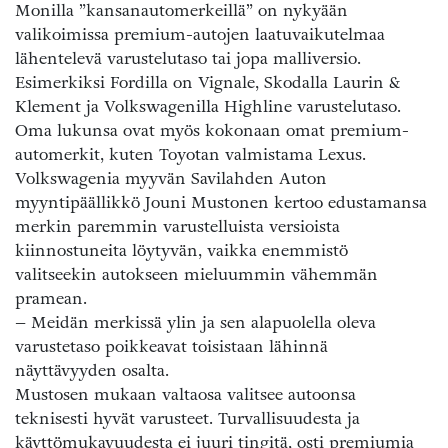
Monilla ”kansanautomerkeillä” on nykyään
valikoimissa premium-autojen laatuvaikutelmaa
lähentelevä varustelutaso tai jopa malliversio.
Esimerkiksi Fordilla on Vignale, Skodalla Laurin &
Klement ja Volkswagenilla Highline varustelutaso.
Oma lukunsa ovat myös kokonaan omat premium-
automerkit, kuten Toyotan valmistama Lexus.
Volkswagenia myyvän Savilahden Auton
myyntipäällikkö Jouni Mustonen kertoo edustamansa
merkin paremmin varustelluista versioista
kiinnostuneita löytyvän, vaikka enemmistö
valitseekin autokseen mieluummin vähemmän
pramean.
– Meidän merkissä ylin ja sen alapuolella oleva
varustetaso poikkeavat toisistaan lähinnä
näyttävyyden osalta.
Mustosen mukaan valtaosa valitsee autoonsa
teknisesti hyvät varusteet. Turvallisuudesta ja
käyttömukavuudesta ei juuri tingitä, osti premiumia