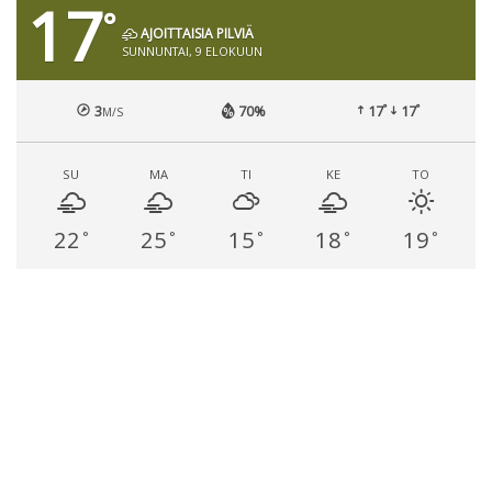
17
°
AJOITTAISIA PILVIÄ
SUNNUNTAI, 9 ELOKUUN
°
°
3
70%
17
17
M/S
SU
MA
TI
KE
TO
22
25
15
18
19
°
°
°
°
°