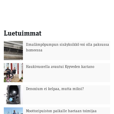
Luetuimmat
Ilmalämpöpumpun sisäyksikkö voi olla paksussa
homeessa
Haukivuorella avautui Kyyveden kartano
Denoxium ei kelpaa, mutta miksi?
Moottoripuiston paikalle haetaan toimijaa