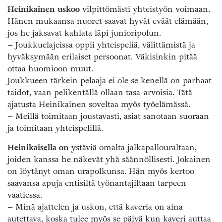
Heinikainen uskoo
vilpittömästi yhteistyön voimaan.
Hänen mukaansa nuoret saavat hyvät eväät elämään,
jos he jaksavat kahlata läpi junioripolun.
– Joukkuelajeissa oppii yhteispeliä, välittämistä ja
hyväksymään erilaiset persoonat. Väkisinkin pitää
ottaa huomioon muut.
Joukkueen tärkein pelaaja ei ole se kenellä on parhaat
taidot, vaan pelikentällä ollaan tasa-arvoisia. Tätä
ajatusta Heinikainen soveltaa myös työelämässä.
– Meillä toimitaan joustavasti, asiat sanotaan suoraan
ja toimitaan yhteispelillä.
Heinikaisella on
ystäviä omalta jalkapallouraltaan,
joiden kanssa he näkevät yhä säännöllisesti. Jokainen
on löytänyt oman urapolkunsa. Hän myös kertoo
saavansa apuja entisiltä työnantajiltaan tarpeen
vaatiessa.
– Minä ajattelen ja uskon, että kaveria on aina
autettava, koska tulee myös se päivä kun kaveri auttaa