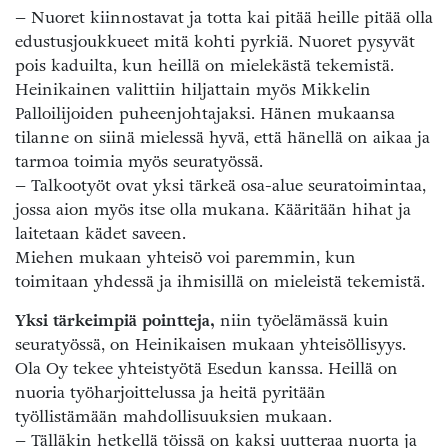
– Nuoret kiinnostavat ja totta kai pitää heille pitää olla
edustusjoukkueet mitä kohti pyrkiä. Nuoret pysyvät
pois kaduilta, kun heillä on mielekästä tekemistä.
Heinikainen valittiin hiljattain myös Mikkelin
Palloilijoiden puheenjohtajaksi. Hänen mukaansa
tilanne on siinä mielessä hyvä, että hänellä on aikaa ja
tarmoa toimia myös seuratyössä.
– Talkootyöt ovat yksi tärkeä osa-alue seuratoimintaa,
jossa aion myös itse olla mukana. Kääritään hihat ja
laitetaan kädet saveen.
Miehen mukaan yhteisö voi paremmin, kun
toimitaan yhdessä ja ihmisillä on mieleistä tekemistä.
Yksi tärkeimpiä pointteja,
niin työelämässä kuin
seuratyössä, on Heinikaisen mukaan yhteisöllisyys.
Ola Oy tekee yhteistyötä Esedun kanssa. Heillä on
nuoria työharjoittelussa ja heitä pyritään
työllistämään mahdollisuuksien mukaan.
– Tälläkin hetkellä töissä on kaksi uutteraa nuorta ja