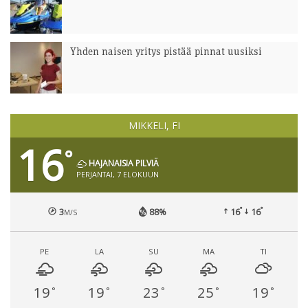
Yhden naisen yritys pistää pinnat uusiksi
MIKKELI, FI
16
°
HAJANAISIA PILVIÄ
PERJANTAI, 7 ELOKUUN
°
°
3
88%
16
16
M/S
PE
LA
SU
MA
TI
19
19
23
25
19
°
°
°
°
°