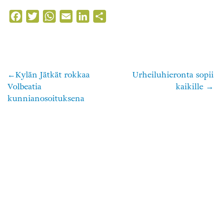
Facebook
Twitter
WhatsApp
Email
LinkedIn
Share
Kylän Jätkät rokkaa
Urheiluhieronta sopii
Artikkelien
Volbeatia
kaikille
selaus
kunnianosoituksena