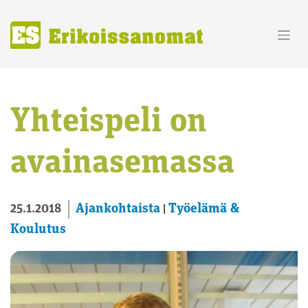
Skip
to
content
Yhteispeli on
avainasemassa
Ajankohtaista
Työelämä &
25.1.2018
|
Koulutus