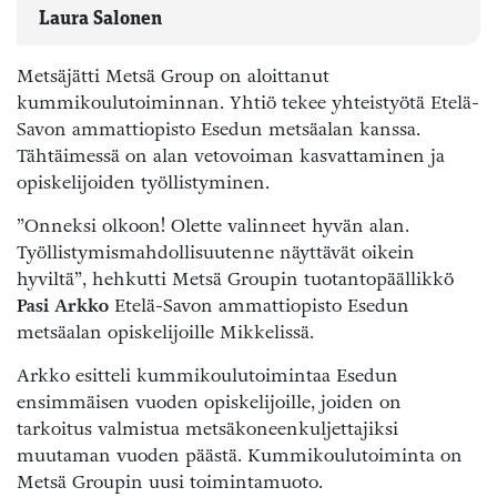
Laura Salonen
Metsäjätti Metsä Group on aloittanut
kummikoulutoiminnan. Yhtiö tekee yhteistyötä Etelä-
Savon ammattiopisto Esedun metsäalan kanssa.
Tähtäimessä on alan vetovoiman kasvattaminen ja
opiskelijoiden työllistyminen.
”Onneksi olkoon! Olette valinneet hyvän alan.
Työllistymismahdollisuutenne näyttävät oikein
hyviltä”, hehkutti Metsä Groupin tuotantopäällikkö
Pasi Arkko
Etelä-Savon ammattiopisto Esedun
metsäalan opiskelijoille Mikkelissä.
Arkko esitteli kummikoulutoimintaa Esedun
ensimmäisen vuoden opiskelijoille, joiden on
tarkoitus valmistua metsäkoneenkuljettajiksi
muutaman vuoden päästä. Kummikoulutoiminta on
Metsä Groupin uusi toimintamuoto.