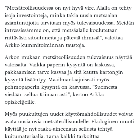
”Metsäteollisuudessa on nyt hyvä vire. Alalla on tehty
isoja investointeja, minkä takia uusia metsäalan
asiantuntijoita tarvitaan myös tulevaisuudessa. Meidän
intressissämme on, että metsäalalle koulutetaan
riittävästi sitoutuneita ja päteviä ihmisiä”, valottaa
Arkko kummitoiminnan taustoja.
Arkon mukaan metsäteollisuuden tulevaisuus näyttää
valoisalta. Vaikka paperin kysyntä on laskussa,
pakkaamisen tarve kasvaa ja sitä kautta kartongin
kysyntä lisääntyy. Maailmanlaajuisesti myös
pehmopaperin kysyntä on kasvussa. ”Suomesta
viedään sellua Kiinaan asti”, kertoo Arkko
opiskelijoille.
Myös puukuitujen uudet käyttömahdollisuudet voivat
avata uusia ovia metsäteollisuudelle. Ekologinen muoti
käyttää jo nyt raaka-aineenaan sellusta tehtyä
kuitumateriaalia. Tämä kaikki tarkoittaa