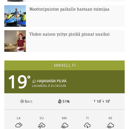
Moottoripuiston paikalle haetaan toimijaa
Yhden naisen yritys pistää pinnat uusiksi
MIKKELI, FI
19
°
HAJANAISIA PILVIÄ
LAUANTAI, 8 ELOKUUN
°
°
5
51%
19
19
M/S
LA
SU
MA
TI
KE