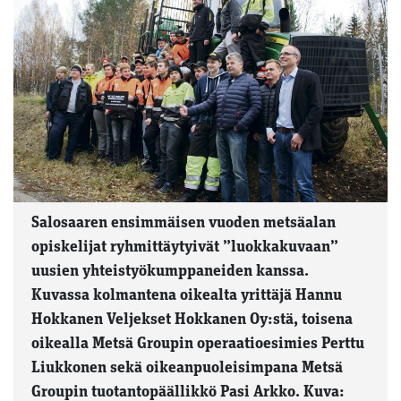
Salosaaren ensimmäisen vuoden metsäalan
opiskelijat ryhmittäytyivät ”luokkakuvaan”
uusien yhteistyökumppaneiden kanssa.
Kuvassa kolmantena oikealta yrittäjä Hannu
Hokkanen Veljekset Hokkanen Oy:stä, toisena
oikealla Metsä Groupin operaatioesimies Perttu
Liukkonen sekä oikeanpuoleisimpana Metsä
Groupin tuotantopäällikkö Pasi Arkko. Kuva: