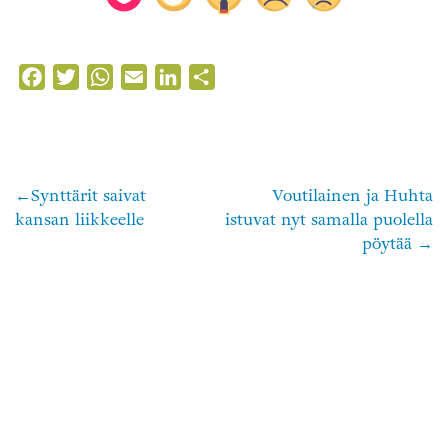
Facebook
Twitter
WhatsApp
Email
LinkedIn
Share
Synttärit saivat
Voutilainen ja Huhta
Artikkelien
kansan liikkeelle
istuvat nyt samalla puolella
selaus
pöytää