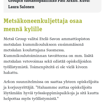
Groupin tuotantopäällikkö Pasi Arkko. Kuva:
Laura Salonen
Metsäkoneenkuljettaja osaa
mennä kylille
Metsä Group valitsi Etelä-Savon ammattiopiston
metsäalan kummikoulukseen ensimmäisenä
metsäalan kouluttajana Suomessa.
Kummikoulutoiminnan tavoitteena on mm. lisätä
metsäalan vetovoimaa sekä edistää opiskelijoiden
työllistymistä. Toimenpiteitä ei ole vielä kiveen
hakattu.
Arkon suunnitelmissa on saattaa yhteen opiskelijoita
ja korjuuyrittäjiä. ”Haluamme auttaa opiskelijoita
löytämään hyviä työssäoppimispaikkoja ja sitä kautta
helpottaa myös työllistymistä.”