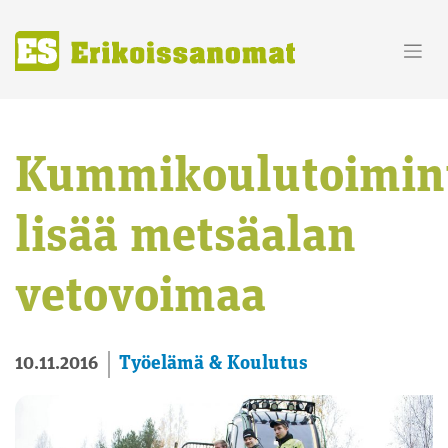
Skip
to
content
Kummikoulutoimin
lisää metsäalan
vetovoimaa
Työelämä & Koulutus
10.11.2016