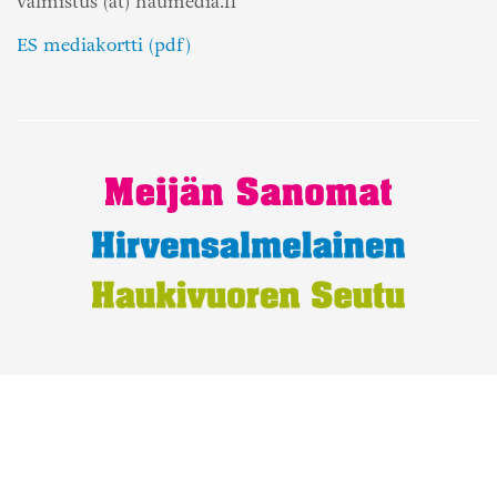
valmistus (at) haumedia.fi
ES mediakortti (pdf)