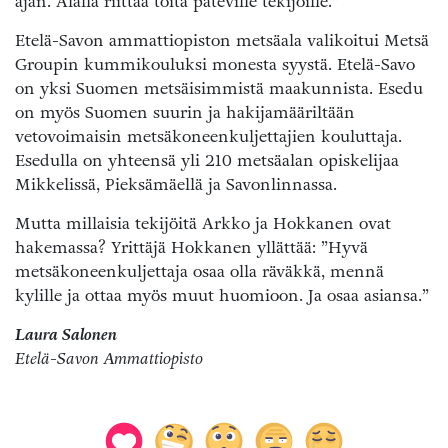
ajan. Alalla riittää töitä päteville tekijöille.”
Etelä-Savon ammattiopiston metsäala valikoitui Metsä
Groupin kummikouluksi monesta syystä. Etelä-Savo
on yksi Suomen metsäisimmistä maakunnista. Esedu
on myös Suomen suurin ja hakijamääriltään
vetovoimaisin metsäkoneenkuljettajien kouluttaja.
Esedulla on yhteensä yli 210 metsäalan opiskelijaa
Mikkelissä, Pieksämäellä ja Savonlinnassa.
Mutta millaisia tekijöitä Arkko ja Hokkanen ovat
hakemassa? Yrittäjä Hokkanen yllättää: ”Hyvä
metsäkoneenkuljettaja osaa olla räväkkä, mennä
kylille ja ottaa myös muut huomioon. Ja osaa asiansa.”
Laura Salonen
Etelä-Savon Ammattiopisto