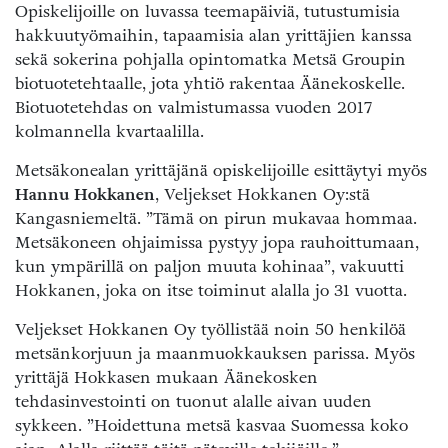
Opiskelijoille on luvassa teemapäiviä, tutustumisia
hakkuutyömaihin, tapaamisia alan yrittäjien kanssa
sekä sokerina pohjalla opintomatka Metsä Groupin
biotuotetehtaalle, jota yhtiö rakentaa Äänekoskelle.
Biotuotetehdas on valmistumassa vuoden 2017
kolmannella kvartaalilla.
Metsäkonealan yrittäjänä opiskelijoille esittäytyi myös
Hannu Hokkanen
, Veljekset Hokkanen Oy:stä
Kangasniemeltä. ”Tämä on pirun mukavaa hommaa.
Metsäkoneen ohjaimissa pystyy jopa rauhoittumaan,
kun ympärillä on paljon muuta kohinaa”, vakuutti
Hokkanen, joka on itse toiminut alalla jo 31 vuotta.
Veljekset Hokkanen Oy työllistää noin 50 henkilöä
metsänkorjuun ja maanmuokkauksen parissa. Myös
yrittäjä Hokkasen mukaan Äänekosken
tehdasinvestointi on tuonut alalle aivan uuden
sykkeen. ”Hoidettuna metsä kasvaa Suomessa koko