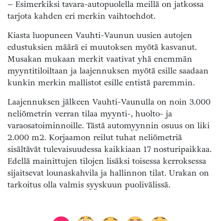
– Esimerkiksi tavara-autopuolella meillä on jatkossa
tarjota kahden eri merkin vaihtoehdot.
Kiasta luopuneen Vauhti-Vaunun uusien autojen
edustuksien määrä ei muutoksen myötä kasvanut.
Musakan mukaan merkit vaativat yhä enemmän
myyntitiloiltaan ja laajennuksen myötä esille saadaan
kunkin merkin mallistot esille entistä paremmin.
Laajennuksen jälkeen Vauhti-Vaunulla on noin 3.000
neliömetrin verran tilaa myynti-, huolto- ja
varaosatoiminnoille. Tästä automyynnin osuus on liki
2.000 m2. Korjaamon reilut tuhat neliömetriä
sisältävät tulevaisuudessa kaikkiaan 17 nosturipaikkaa.
Edellä mainittujen tilojen lisäksi toisessa kerroksessa
sijaitsevat lounaskahvila ja hallinnon tilat. Urakan on
tarkoitus olla valmis syyskuun puolivälissä.