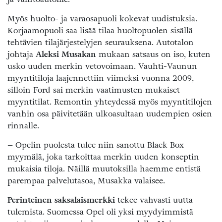
Myös huolto- ja varaosapuoli kokevat uudistuksia.
Korjaamopuoli saa lisää tilaa huoltopuolen sisällä
tehtävien tilajärjestelyjen seurauksena. Autotalon
johtaja
Aleksi Musakan
mukaan satsaus on iso, kuten
usko uuden merkin vetovoimaan. Vauhti-Vaunun
myyntitiloja laajennettiin viimeksi vuonna 2009,
silloin Ford sai merkin vaatimusten mukaiset
myyntitilat. Remontin yhteydessä myös myyntitilojen
vanhin osa päivitetään ulkoasultaan uudempien osien
rinnalle.
– Opelin puolesta tulee niin sanottu Black Box
myymälä, joka tarkoittaa merkin uuden konseptin
mukaisia tiloja. Näillä muutoksilla haemme entistä
parempaa palvelutasoa, Musakka valaisee.
Perinteinen saksalaismerkki
tekee vahvasti uutta
tulemista. Suomessa Opel oli yksi myydyimmistä