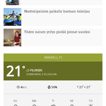
Moottoripuiston paikalle haetaan toimijaa
Yhden naisen yritys pistää pinnat uusiksi
MIKKELI, FI
21
°
PILVINEN
SUNNUNTAI, 9 ELOKUUN
°
°
4
56%
21
21
M/S
SU
MA
TI
KE
TO