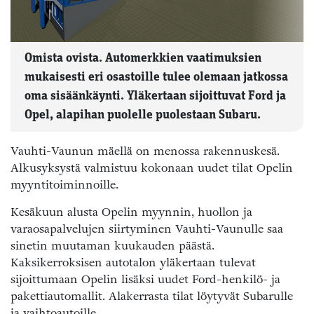
Omista ovista. Automerkkien vaatimuksien
mukaisesti eri osastoille tulee olemaan jatkossa
oma sisäänkäynti. Yläkertaan sijoittuvat Ford ja
Opel, alapihan puolelle puolestaan Subaru.
Vauhti-Vaunun mäellä on menossa rakennuskesä.
Alkusyksystä valmistuu kokonaan uudet tilat Opelin
myyntitoiminnoille.
Kesäkuun alusta Opelin myynnin, huollon ja
varaosapalvelujen siirtyminen Vauhti-Vaunulle saa
sinetin muutaman kuukauden päästä.
Kaksikerroksisen autotalon yläkertaan tulevat
sijoittumaan Opelin lisäksi uudet Ford-henkilö- ja
pakettiautomallit. Alakerrasta tilat löytyvät Subarulle
ja vaihtoautoille.