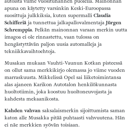
autoista viime vuosituhannen puolella. Mainonnan
apuna on käytetty varsinkin Keski-Euroopassa
suosittuja julkkiksia, kuten supermalli
Claudia
Schifferiä
ja tunnettua jalkapallovalmentaja
Jürgen
Schremppia
. Pelkän mainonnan varaan merkin uutta
imagoa ei ole rinnastettu, vaan tulossa on
hengästyttävän paljon uusia automalleja ja
tekniikkavaihtoehtoja.
Musakan mukaan Vauhti-Vaunun Kotkan pisteessä
on ollut sama merkkikirjo olemassa jo viime vuoden
marraskuusta. Mikkelissä Opel sai liiketoimintansa
alas ajaneen Karikon Autotalon henkilökunnasta
huoltotiimin, joka koostuu huoltoneuvojasta ja
kahdesta mekaanikosta.
Kahden vahvan
saksalaismerkin sijoittumista saman
katon alle Musakka pitää puhtaasti vahvuutena. Hän
ei näe merkkien syövän toisiaan.