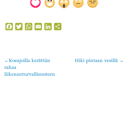
Facebook
Twitter
WhatsApp
Email
LinkedIn
Share
Koeajoilla kerättiin
Hiki pintaan vesillä
Artikkelien
rahaa
selaus
liikenneturvallisuuteen