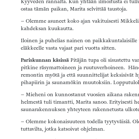
Kyyveden rannalta. Kun yhtään ilmoitusta ei tull
ostaa tämän paikan, Marita selvittää taustoja.
– Olemme asuneet koko ajan vakituisesti Mikkeliss
kahdeksan kuukautta.
Iloinen ja puhelias nainen on paikkakuntalaisille
eläkkeelle vasta vajaat pari vuotta sitten.
Pariskunnan käsissä
Pitäjän tupa oli sisustettu v
pitkine räsymattoineen ja ruutuverhoineen. Hänel
remontin myötä ja että suunnittelijat keksisivät
pihapiirin ja saunamökin muutoksiin. Lopputuloks
– Mieheni on kunnostanut vuosien aikana rakennu
helmestä tuli timantti, Marita sanoo. Erityisesti h
saunarakennuksen yhteyteen rakennetusta ulkoter
– Olemme kokonaisuuteen todella tyytyväisiä. O
tuttavilta, jotka katsoivat ohjelman.