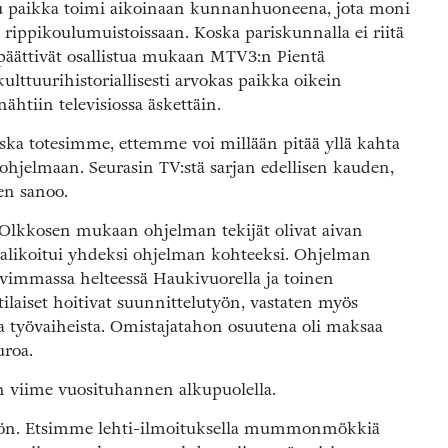
tu paikka toimi aikoinaan kunnanhuoneena, jota moni
rippikoulumuistoissaan. Koska pariskunnalla ei riitä
päättivät osallistua mukaan MTV3:n Pientä
lttuurihistoriallisesti arvokas paikka oikein
htiin televisiossa äskettäin.
oska totesimme, ettemme voi millään pitää yllä kahta
hjelmaan. Seurasin TV:stä sarjan edellisen kauden,
en sanoo.
Olkkosen mukaan ohjelman tekijät olivat aivan
se valikoitui yhdeksi ohjelman kohteeksi. Ohjelman
immassa helteessä Haukivuorella ja toinen
aiset hoitivat suunnittelutyön, vastaten myös
sta työvaiheista. Omistajatahon osuutena oli maksaa
uroa.
n viime vuosituhannen alkupuolella.
hön. Etsimme lehti-ilmoituksella mummonmökkiä