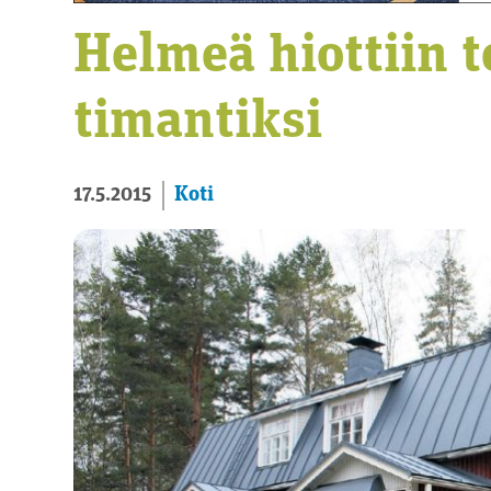
Helmeä hiottiin t
timantiksi
Koti
17.5.2015