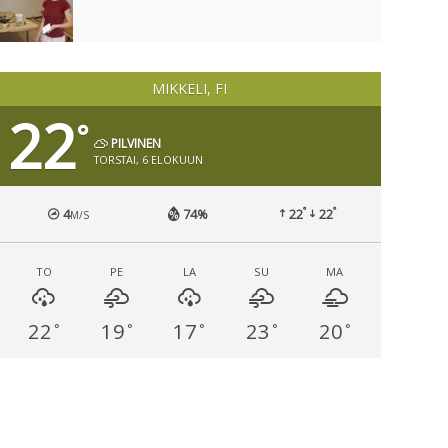
MIKKELI, FI
22
°
PILVINEN
TORSTAI, 6 ELOKUUN
°
°
4
74%
22
22
M/S
TO
PE
LA
SU
MA
22
19
17
23
20
°
°
°
°
°