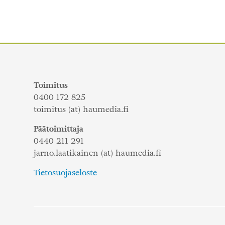
selaus
Toimitus
0400 172 825
toimitus (at) haumedia.fi
Päätoimittaja
0440 211 291
jarno.laatikainen (at) haumedia.fi
Tietosuojaseloste