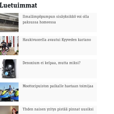
Luetuimmat
Ilmalämpöpumpun sisäyksikkö voi olla
paksussa homeessa
Haukivuorella avautui Kyyveden kartano
Denoxium ei kelpaa, mutta miksi?
Moottoripuiston paikalle haetaan toimijaa
Yhden naisen yritys pistää pinnat uusiksi