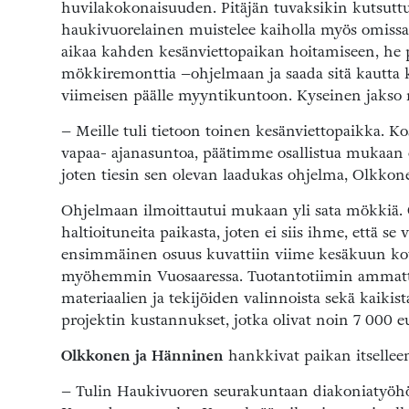
huvilakokonaisuuden. Pitäjän tuvaksikin kutsut
haukivuorelainen muistelee kaiholla myös omissa 
aikaa kahden kesänviettopaikan hoitamiseen, he 
mökkiremonttia –ohjelmaan ja saada sitä kautta ku
viimeisen päälle myyntikuntoon. Kyseinen jakso nä
– Meille tuli tietoon toinen kesänviettopaikka. K
vapaa- ajanasuntoa, päätimme osallistua mukaan o
joten tiesin sen olevan laadukas ohjelma, Olkkon
Ohjelmaan ilmoittautui mukaan yli sata mökkiä. 
haltioituneita paikasta, joten ei siis ihme, että 
ensimmäinen osuus kuvattiin viime kesäkuun kov
myöhemmin Vuosaaressa. Tuotantotiimin ammattil
materiaalien ja tekijöiden valinnoista sekä kaiki
projektin kustannukset, jotka olivat noin 7 000 e
Olkkonen ja Hänninen
hankkivat paikan itsellee
– Tulin Haukivuoren seurakuntaan diakoniatyö