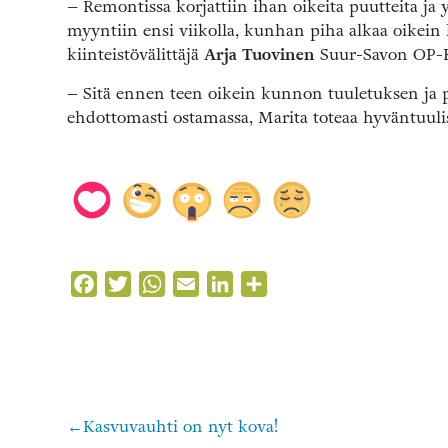
– Remontissa korjattiin ihan oikeita puutteita ja y
myyntiin ensi viikolla, kunhan piha alkaa oikein
kiinteistövälittäjä
Arja Tuovinen
Suur-Savon OP-Ki
– Sitä ennen teen oikein kunnon tuuletuksen ja 
ehdottomasti ostamassa, Marita toteaa hyväntuuli
Facebook
Twitter
WhatsApp
Email
LinkedIn
Share
Kasvuvauhti on nyt kova!
Artikkelien