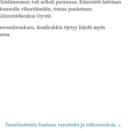
leisilmeeseen tuli selkeä parannus. Kiinteistö laitetaan
 kunnolla viheriöimään, toteaa puolestaan
inteistökeskus Oy:stä.
perussiivouksen. Kesäkukkia täytyy käydä myös
sena.
Tuontiautoista haetaan varusteita ja erikoisuuksia