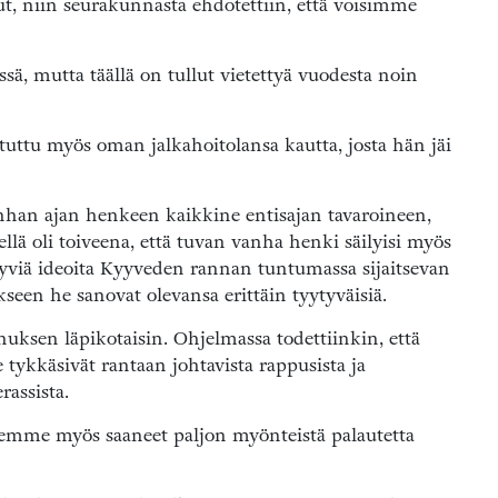
ut, niin seurakunnasta ehdotettiin, että voisimme
ä, mutta täällä on tullut vietettyä vuodesta noin
 tuttu myös oman jalkahoitolansa kautta, josta hän jäi
anhan ajan henkeen kaikkine entisajan tavaroineen,
lä oli toiveena, että tuvan vanha henki säilyisi myös
 hyviä ideoita Kyyveden rannan tuntumassa sijaitsevan
een he sanovat olevansa erittäin tyytyväisiä.
ksen läpikotaisin. Ohjelmassa todettiinkin, että
e tykkäsivät rantaan johtavista rappusista ja
assista.
lemme myös saaneet paljon myönteistä palautetta