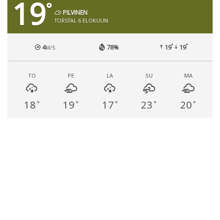
19
°
PILVINEN
TORSTAI, 6 ELOKUUN
°
°
4
78%
19
19
M/S
TO
PE
LA
SU
MA
18
19
17
23
20
°
°
°
°
°