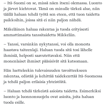
– Itä-Suomi on se, missä näen itseni olemassa. Luonto
ja järvet kiehtovat. Tämä on minulle tärkeä alue, niin
täällä haluan tehdä työtä sen eteen, että tuon taidetta
paikkoihin, joissa sitä ei niin paljon nähdä.
Mäkeläinen haluaa rakentaa ja tuoda erityisesti
ammattimaista tanssitaidetta Mikkeliin.
– Tanssi, varsinkin nykytanssi, voi olla monesta
haastava taiteenlaji. Haluan tuoda sitä tosi lähelle
ihmisiä, helposti saavutettavaksi. Niin että
monenlaiset ihmiset pääsisivät sitä katsomaan.
Hän luetteleekin tulevaisuuden tavoitteekseen
rakentaa, edistää ja kehittää taidekenttää Itä-Suomessa
ja tehdä paljon erilaisia yhteistöitä.
– Haluan tehdä tärkeistä asioista taidetta. Esimerkiksi
luonto ja luonnonsuojelu ovat asioita, joita haluan
tuoda esille.