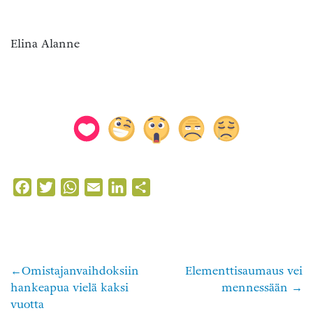
Elina Alanne
Facebook
Twitter
WhatsApp
Email
LinkedIn
Share
Omistajanvaihdoksiin
Elementtisaumaus vei
Artikkelien
hankeapua vielä kaksi
mennessään
selaus
vuotta