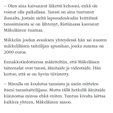
– Olen aina kaivannut liikettä kehooni, enkä ole
voinut olla paikallaan. Tanssi on aina tuntunut
ihanalta. Jostain sieltä lapsuudenkodin keittiössä
tanssimisesta se on lähtenyt, Ristiinassa kasvanut
Mäkeläinen tuumaa.
Mikkelin joulun avauksen yhteydessä hän sai nuoren
mikkeliläisen taiteilijan apurahan, jonka summa on
2000 euroa.
Ennakkotiedotteessa määriteltiin, että Mäkeläisen
taiteenalat ovat tanssi, äänitaide ja videotaide. Hän
kertoo, että se on hyvin tiivistetty.
– Minulla on koulutus tanssista ja usein esittelen
itseni tanssitaiteilijana. Mutta tällä hetkellä äänitaide
kiinnostaa minua ehkä eniten. Tuntuu kivalta laittaa
kaikkea yhteen, Mäkeläinen sanoo.