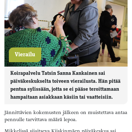
Vierailu
Koirapalvelu Tatsin Sanna Kankainen sai
päiväkeskukselta toiveen vierailusta. Hän pitää
pentua sylissään, jotta se ei pääse teroittamaan
hampaitaan asiakkaan käsiin tai vaatteisiin.
Jännittävien kokemusten jälkeen on muistettava antaa
pennulle tarvittava määrä lepoa.
Mikkelissä sijaitseva Kiiskinmäen päiväkeskus sai