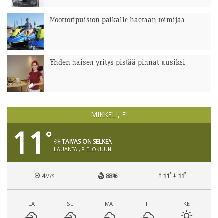
Moottoripuiston paikalle haetaan toimijaa
Yhden naisen yritys pistää pinnat uusiksi
MIKKELI, FI
11
°
TAIVAS ON SELKEÄ
LAUANTAI, 8 ELOKUUN
°
°
4
88%
11
11
M/S
LA
SU
MA
TI
KE