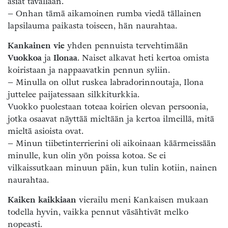
asiat tavallaan.
– Onhan tämä aikamoinen rumba viedä tällainen
lapsilauma paikasta toiseen, hän naurahtaa.
Kankainen vie
yhden pennuista tervehtimään
Vuokkoa
ja
Ilonaa
. Naiset alkavat heti kertoa omista
koiristaan ja nappaavatkin pennun syliin.
– Minulla on ollut ruskea labradorinnoutaja, Ilona
juttelee paijatessaan silkkiturkkia.
Vuokko puolestaan toteaa koirien olevan persoonia,
jotka osaavat näyttää mieltään ja kertoa ilmeillä, mitä
mieltä asioista ovat.
– Minun tiibetinterrierini oli aikoinaan käärmeissään
minulle, kun olin yön poissa kotoa. Se ei
vilkaissutkaan minuun päin, kun tulin kotiin, nainen
naurahtaa.
Kaiken kaikkiaan
vierailu meni Kankaisen mukaan
todella hyvin, vaikka pennut väsähtivät melko
nopeasti.