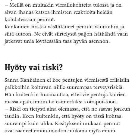
– Meillä on muitakin vierailukohteita tulossa ja on
aivan ihanaa katsoa ihmisten reaktioita heidän
kohdatessaan pennut.
Kankainen nostaa väsähtäneet pennut vaunuihin ja
siitä autoon. Ne eivät siirtelystä paljon hätkähdä vaan
jatkavat unia löytäessään taas hyvän asennon.
Hyöty vai riski?
Sanna Kankainen ei koe pentujen viemisestä erilaisiin
paikkoihin koituvan niille suurempaa terveysriskiä.
Hän kuitenkin huomauttaa, ettei vie pentuja koirien
massatapahtumiin tai esimerkiksi koirapuistoon.
– Riski on tietysti aina olemassa, että ne saavat jonkun
taudin. Koen kuitenkin, että hyöty on tässä kohtaa
suurempi kuin uhka. Käsitykseni mukaan pennut
ovat saaneet emon maidon mukana myös emon