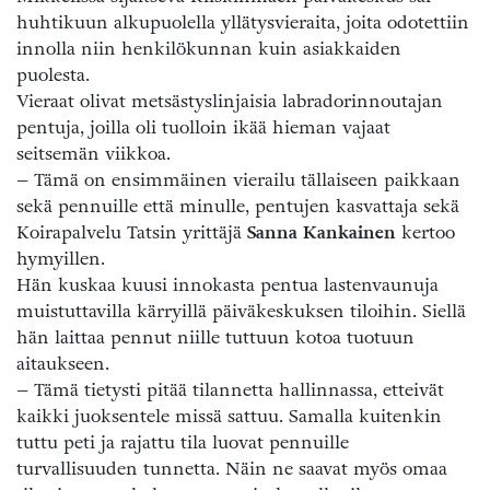
huhtikuun alkupuolella yllätysvieraita, joita odotettiin
innolla niin henkilökunnan kuin asiakkaiden
puolesta.
Vieraat olivat metsästyslinjaisia labradorinnoutajan
pentuja, joilla oli tuolloin ikää hieman vajaat
seitsemän viikkoa.
– Tämä on ensimmäinen vierailu tällaiseen paikkaan
sekä pennuille että minulle, pentujen kasvattaja sekä
Koirapalvelu Tatsin yrittäjä
Sanna Kankainen
kertoo
hymyillen.
Hän kuskaa kuusi innokasta pentua lastenvaunuja
muistuttavilla kärryillä päiväkeskuksen tiloihin. Siellä
hän laittaa pennut niille tuttuun kotoa tuotuun
aitaukseen.
– Tämä tietysti pitää tilannetta hallinnassa, etteivät
kaikki juoksentele missä sattuu. Samalla kuitenkin
tuttu peti ja rajattu tila luovat pennuille
turvallisuuden tunnetta. Näin ne saavat myös omaa