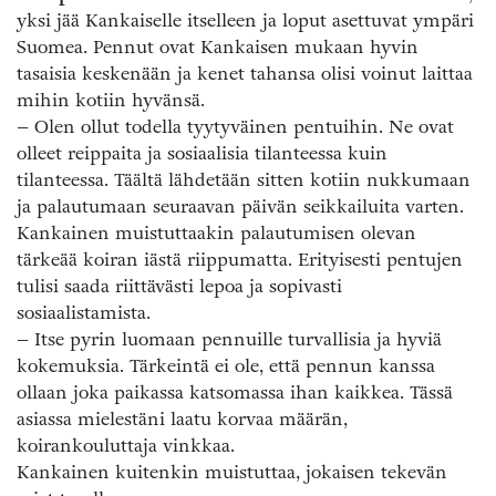
yksi jää Kankaiselle itselleen ja loput asettuvat ympäri
Suomea. Pennut ovat Kankaisen mukaan hyvin
tasaisia keskenään ja kenet tahansa olisi voinut laittaa
mihin kotiin hyvänsä.
– Olen ollut todella tyytyväinen pentuihin. Ne ovat
olleet reippaita ja sosiaalisia tilanteessa kuin
tilanteessa. Täältä lähdetään sitten kotiin nukkumaan
ja palautumaan seuraavan päivän seikkailuita varten.
Kankainen muistuttaakin palautumisen olevan
tärkeää koiran iästä riippumatta. Erityisesti pentujen
tulisi saada riittävästi lepoa ja sopivasti
sosiaalistamista.
– Itse pyrin luomaan pennuille turvallisia ja hyviä
kokemuksia. Tärkeintä ei ole, että pennun kanssa
ollaan joka paikassa katsomassa ihan kaikkea. Tässä
asiassa mielestäni laatu korvaa määrän,
koirankouluttaja vinkkaa.
Kankainen kuitenkin muistuttaa, jokaisen tekevän