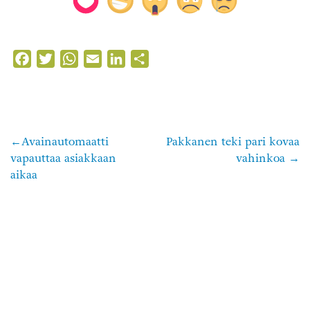
Facebook
Twitter
WhatsApp
Email
LinkedIn
Share
Avainautomaatti
Pakkanen teki pari kovaa
Artikkelien
vapauttaa asiakkaan
vahinkoa
selaus
aikaa