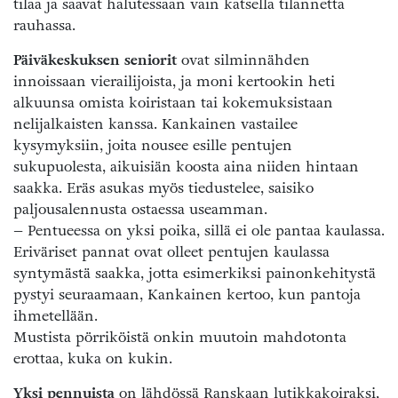
tilaa ja saavat halutessaan vain katsella tilannetta
rauhassa.
Päiväkeskuksen seniorit
ovat silminnähden
innoissaan vierailijoista, ja moni kertookin heti
alkuunsa omista koiristaan tai kokemuksistaan
nelijalkaisten kanssa. Kankainen vastailee
kysymyksiin, joita nousee esille pentujen
sukupuolesta, aikuisiän koosta aina niiden hintaan
saakka. Eräs asukas myös tiedustelee, saisiko
paljousalennusta ostaessa useamman.
– Pentueessa on yksi poika, sillä ei ole pantaa kaulassa.
Eriväriset pannat ovat olleet pentujen kaulassa
syntymästä saakka, jotta esimerkiksi painonkehitystä
pystyi seuraamaan, Kankainen kertoo, kun pantoja
ihmetellään.
Mustista pörriköistä onkin muutoin mahdotonta
erottaa, kuka on kukin.
Yksi pennuista
on lähdössä Ranskaan lutikkakoiraksi,