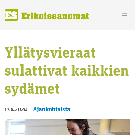
Skip
to
content
Yllätysvieraat
sulattivat kaikkien
sydämet
Ajankohtaista
17.4.2024