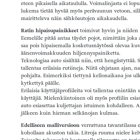
eteen pikaisella aikataululla. Voimalinjasta ei lo
lukema tietää hyvää myös perävaunun vetoon, sill
mairitteleva näin sähköautojen aikakaudella.
Ratin hipaisupainikkeet
toimivat hyvin ja niiden 
Eemelille pitää antaa täydet pojot, nimittäin joka
saa pois hipaisemalla kosketusnäytössä olevaa kuv
äänenvoimakkuuden hiljennyspainiketta.
Teknologiaa auto sisältää niin, että hengästyttää. 
tallentaa erilaisia rutiineja. Niitä ohjataan ajan, 
pohjalta. Esimerkiksi tiettynä kellonaikana jos ul
kytkettyä päälle.
Erilaisia käyttäjäprofiileita voi tallentaa enintää
käyttäjiä. Mielenkiintoinen oli myös profiilin esi
auto esiasettaa kuljettajan istuimen kohdalleen. A
jälkeen kuin hieman selkänojan kulmaa.
Edelliseen malliversioon
verrattuna tavaratilassa 
kohollaan akuston takia. Litroja ruuma nielee kel