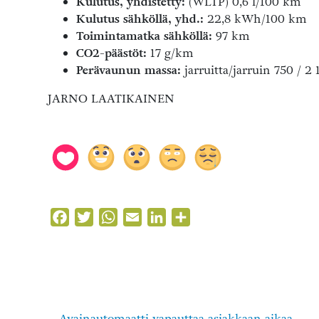
Kulutus, yhdistetty:
(WLTP) 0,6 l/100 km
Kulutus sähköllä, yhd.:
22,8 kWh/100 km
Toimintamatka sähköllä:
97 km
CO2-päästöt:
17 g/km
Perävaunun massa:
jarruitta/jarruin 750 / 2
JARNO LAATIKAINEN
Facebook
Twitter
WhatsApp
Email
LinkedIn
Share
Avainautomaatti vapauttaa asiakkaan aikaa