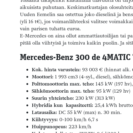
Toisaalta takapenkit kaatamalla tilavuutta on tarjo
aikuisista puhutaan. Keskimatkustajan olosuhteit
Uuden Eemelin saa ostettua joko dieselinä ja bens
(yli 16 t€), jos voimanlähteeksi valitsee voimakk
vain parisen tuhatta euroa.
E-Mercedes on aina ollut ammattiautoilijan tai pal
pitää olla viihtyisä ja toimiva kaikin puolin. Ja sit
Mercedes-Benz 300 de 4MATIC 
Kok. hinta varustein:
93 003 € (hinnat alk. 
Moottori:
1 993 cm3 (4-syl., diesel), sähkömo
Polttomoottorin max. teho:
145 kW (197 hv)
Sähkömoottorin max. teho:
95 kW (129 hv)
Suurin yhteisteho:
230 kW (313 kW)
Hybridia kun kapasiteetti:
25,4 kWh brutto 
Latausaika:
DC 55 kW (max) n. 30 min.
Kiihtyvyys:
0-100 km/h 6,7 s
Huippunopeus:
223 km/h