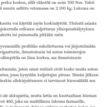
pu potku kesken, sillä vääntöä on noin 700 Nm. Tuhti
ä suurin sallittu vetomassa on 2 100 kg. Lukema on
kautta voi käyttää myös keskinäyttöä. Yhdestä asiasta
 ajokerralla erikseen suljettavan ylinopeushälytyksen
aketta tai painamalla pitkään ratin
Syvemmälle profiiliin sukellettaessa voi järjestelmään
navigaattorin, ilmastoinnin tai auton toimintojen
kolämpötila on liian korkea, saa ilmastoinnin
n seitsemän, joten omat rutiinit eivät koske muita auton
asetus, jossa kysytään kuljettajan pituus. Tämän jälkeen
inakin allekirjoittaneen ei tarvinnut hienosäätää sen
ei ole akkupattia, mutta lattia on kauttaaltaan hieman
vot 460, joka on maltillinen lukema farmarille.