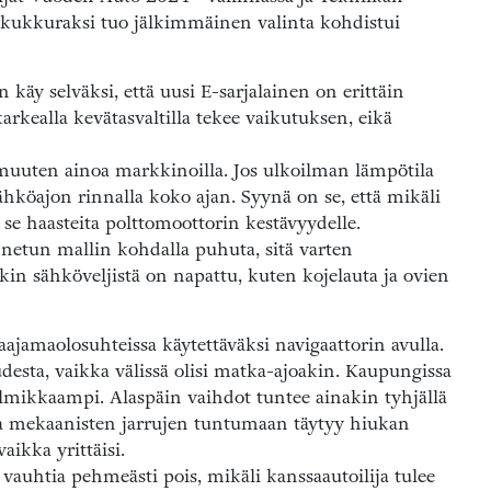
n kukkuraksi tuo jälkimmäinen valinta kohdistui
n käy selväksi, että uusi E-sarjalainen on erittäin
rkealla kevätasvaltilla tekee vaikutuksen, eikä
uuten ainoa markkinoilla. Jos ulkoilman lämpötila
ähköajon rinnalla koko ajan. Syynä on se, että mikäli
i se haasteita polttomoottorin kestävyydelle.
netun mallin kohdalla puhuta, sitä varten
kin sähköveljistä on napattu, kuten kojelauta ja ovien
jamaolosuhteissa käytettäväksi navigaattorin avulla.
udesta, vaikka välissä olisi matka-ajoakin. Kaupungissa
mikkaampi. Alaspäin vaihdot tuntee ainakin tyhjällä
n ja mekaanisten jarrujen tuntumaan täytyy hiukan
aikka yrittäisi.
 vauhtia pehmeästi pois, mikäli kanssaautoilija tulee