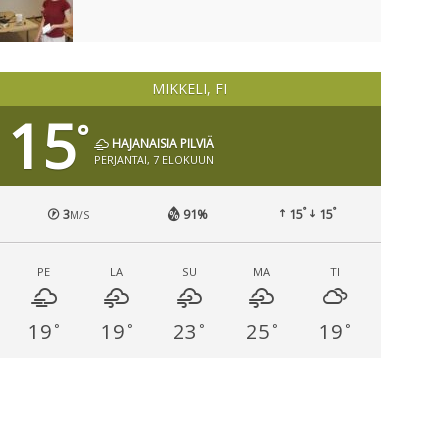
MIKKELI, FI
15
°
HAJANAISIA PILVIÄ
PERJANTAI, 7 ELOKUUN
°
°
3
91%
15
15
M/S
PE
LA
SU
MA
TI
19
19
23
25
19
°
°
°
°
°