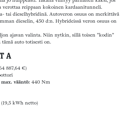
lla jo hulppeasti. Takana viihtyy parhaiten kaksi, jos
a verottaa reippaan kokoinen kardaanitunneli.
a- tai dieselhybridinä. Autoveron osuus on merkittävä
aimman dieselin, 450 d:n. Hybrideissä veron osuus on
jon ajavan valinta. Niin nytkin, sillä toisen ”kodin”
ä tämä auto totisesti on.
T A
64 887,64 €)
ottori
,
max. vääntö:
440 Nm
(19,5 kWh netto)