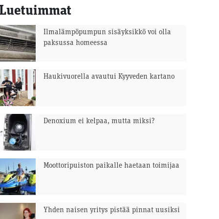
Luetuimmat
Ilmalämpöpumpun sisäyksikkö voi olla
paksussa homeessa
Haukivuorella avautui Kyyveden kartano
Denoxium ei kelpaa, mutta miksi?
Moottoripuiston paikalle haetaan toimijaa
Yhden naisen yritys pistää pinnat uusiksi