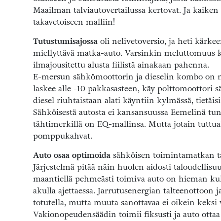
Maailman talviautovertailussa kertovat. Ja kaike
takavetoiseen malliin!
Tutustumisajossa
oli nelivetoversio, ja heti kärkee
miellyttävä matka-auto. Varsinkin meluttomuus ka
ilmajousitettu alusta fiilistä ainakaan pahenna.
E-mersun sähkömoottorin ja dieselin kombo on m
laskee alle -10 pakkasasteen, käy polttomoottori s
diesel riuhtaistaan alati käyntiin kylmässä, tietäis
Sähköisestä autosta ei kansansuussa Eemelinä tun
tähtimerkillä on EQ-mallinsa. Mutta jotain tuttua
pomppukahvat.
Auto osaa optimoida
sähköisen toimintamatkan taa
Järjestelmä pitää näin huolen aidosti taloudellisu
maantiellä pehmeästi toimiva auto on hieman kul
akulla ajettaessa. Jarrutusenergian talteenottoo
totutella, mutta muuta sanottavaa ei oikein keksi v
Vakionopeudensäädin toimii fiksusti ja auto ottaa