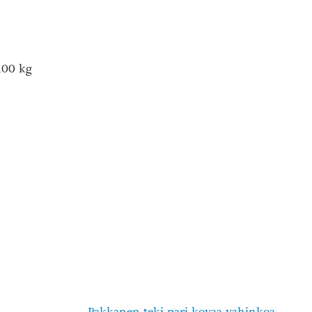
 100 kg
Pakkanen teki pari kovaa vahinkoa