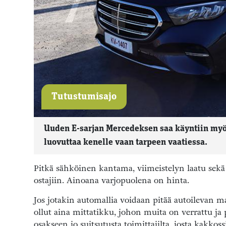
Tutustumisajo
Uuden E-sarjan Mercedeksen saa käyntiin myö
luovuttaa kenelle vaan tarpeen vaatiessa.
Pitkä sähköinen kantama, viimeistelyn laatu sekä
ostajiin. Ainoana varjopuolena on hinta.
Jos jotakin automallia voidaan pitää autoilevan 
ollut aina mittatikku, johon muita on verrattu ja 
osakseen jo suitsutusta toimittajilta, josta kakk