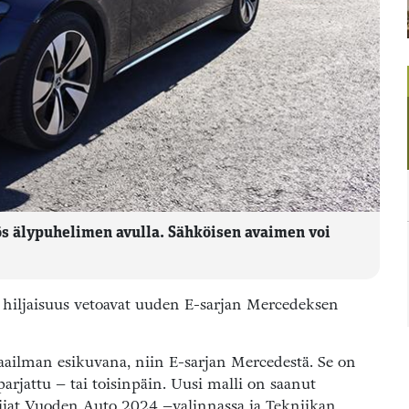
s älypuhelimen avulla. Sähköisen avaimen voi
 hiljaisuus vetoavat uuden E-sarjan Mercedeksen
maailman esikuvana, niin E-sarjan Mercedestä. Se on
parjattu – tai toisinpäin. Uusi malli on saanut
ossijat Vuoden Auto 2024 –valinnassa ja Tekniikan