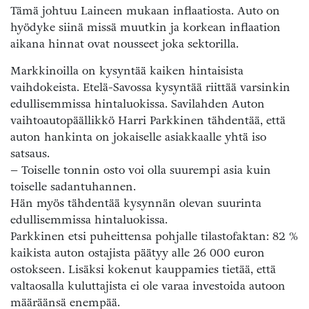
Tämä johtuu Laineen mukaan inflaatiosta. Auto on
hyödyke siinä missä muutkin ja korkean inflaation
aikana hinnat ovat nousseet joka sektorilla.
Markkinoilla on kysyntää kaiken hintaisista
vaihdokeista. Etelä-Savossa kysyntää riittää varsinkin
edullisemmissa hintaluokissa. Savilahden Auton
vaihtoautopäällikkö Harri Parkkinen tähdentää, että
auton hankinta on jokaiselle asiakkaalle yhtä iso
satsaus.
– Toiselle tonnin osto voi olla suurempi asia kuin
toiselle sadantuhannen.
Hän myös tähdentää kysynnän olevan suurinta
edullisemmissa hintaluokissa.
Parkkinen etsi puheittensa pohjalle tilastofaktan: 82 %
kaikista auton ostajista päätyy alle 26 000 euron
ostokseen. Lisäksi kokenut kauppamies tietää, että
valtaosalla kuluttajista ei ole varaa investoida autoon
määräänsä enempää.