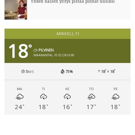
Yhden naisen yritys pistää pinnat uusiksi
MIKKELI, FI
18
°
PILVINEN
MAANANTAI, 10 ELOKUUN
°
°
5
75%
18
18
M/S
MA
TI
KE
TO
PE
24
18
16
17
18
°
°
°
°
°