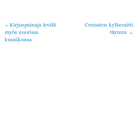
Kirjanpainaja leviää
Cruisaten kylänraitti
Artikkelien
myös nuorissa
täyteen
selaus
kuusikoissa