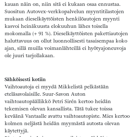
kauan näin on, niin sitä ei kukaan osaa ennustaa.
Suositun Autovex-verkkopalvelun myyntitilastojen
mukaan dieselkäyttöisten henkilöautojen myynti
kasvoi heinäkuusta elokuuhun lähes toisella
mokomalla (+ 91 %). Dieselkäyttöisten pakettiautojen
haluttavuus on ollut luonnollisesti tasaisempaa koko
ajan, sillä muilla voimanlähteillä ei hyötyajoneuvoja
ole juuri tarjollakaan.
Sähköisesti kotiin
Vaihtoautoja ei myydä Mikkelistä pelkästään
eteläsavolaisille. Suur-Savon Auton
vaihtoautopäällikkö Petri Sirén kertoo heidän
tekemisen olevan kansallista. Tätä tukee toissa
keväänä Vantaalle avattu vaihtoautopiste. Mies kertoo
kolmen neljästä heidän myymästä autosta olevan
käytettyjä.