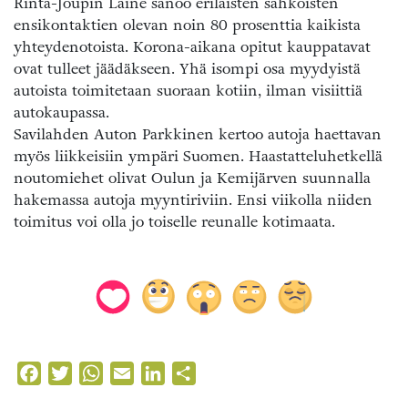
Rinta-Joupin Laine sanoo erilaisten sähköisten
ensikontaktien olevan noin 80 prosenttia kaikista
yhteydenotoista. Korona-aikana opitut kauppatavat
ovat tulleet jäädäkseen. Yhä isompi osa myydyistä
autoista toimitetaan suoraan kotiin, ilman visiittiä
autokaupassa.
Savilahden Auton Parkkinen kertoo autoja haettavan
myös liikkeisiin ympäri Suomen. Haastatteluhetkellä
noutomiehet olivat Oulun ja Kemijärven suunnalla
hakemassa autoja myyntiriviin. Ensi viikolla niiden
toimitus voi olla jo toiselle reunalle kotimaata.
Facebook
Twitter
WhatsApp
Email
LinkedIn
Share