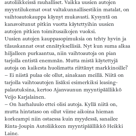
autoliikkeissä rauhalliset. Vaikka uusien autojen
myyntilukemat ovat valtakunnallisestikin matalat, on
vaihtoautokauppa käynyt mukavasti. Kysyntä on
kanavoitunut pitkin vuotta käytettyihin uusien
autojen pitkien toimitusaikojen vuoksi.
Uusien autojen kauppasopimuksia on tehty hyvin ja
tilauskannat ovat ennätyksellisiä. Nyt kun suma alkaa
hiljalleen purkaantua, niin vaihtoautoja on pian
tarjolla entistä enemmän. Mutta mistä käytettyjä
autoja on kaikesta huolimatta riittänyt markkinoille?
– Ei niistä pulaa ole ollut, ainakaan meillä. Niitä on
tarjolla vaihtoautojen lisäksi esimerkiksi leasing-
palautuksina, kertoo Ajanvaunun myyntipäällikkö
Veijo Karjalainen.
– On harhaluulo ettei olisi autoja. Kyllä niitä on,
mutta hintataso on ollut viime aikoina hieman
korkeampi niin ostaessa kuin myydessä, sanailee
Rinta-Joupin Autoliikkeen myyntipäällikkö Heikki
Laine.