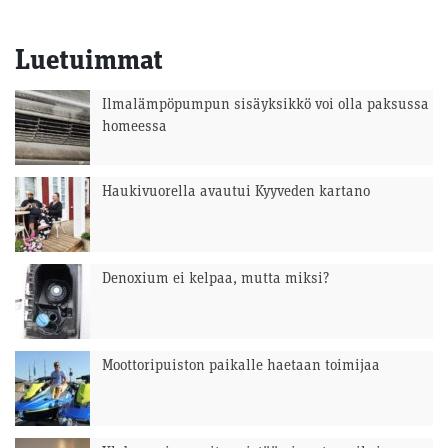
Luetuimmat
Ilmalämpöpumpun sisäyksikkö voi olla paksussa
homeessa
Haukivuorella avautui Kyyveden kartano
Denoxium ei kelpaa, mutta miksi?
Moottoripuiston paikalle haetaan toimijaa