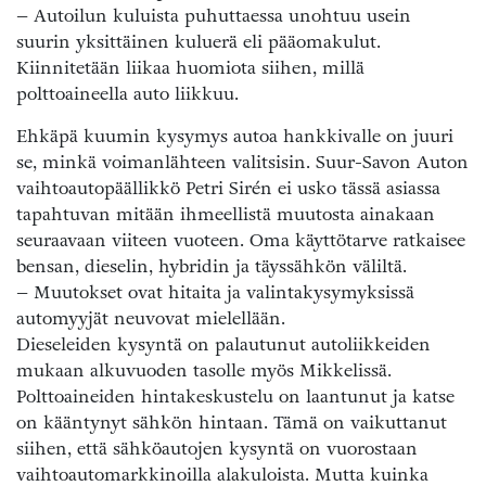
– Autoilun kuluista puhuttaessa unohtuu usein
suurin yksittäinen kuluerä eli pääomakulut.
Kiinnitetään liikaa huomiota siihen, millä
polttoaineella auto liikkuu.
Ehkäpä kuumin kysymys autoa hankkivalle on juuri
se, minkä voimanlähteen valitsisin. Suur-Savon Auton
vaihtoautopäällikkö Petri Sirén ei usko tässä asiassa
tapahtuvan mitään ihmeellistä muutosta ainakaan
seuraavaan viiteen vuoteen. Oma käyttötarve ratkaisee
bensan, dieselin, hybridin ja täyssähkön väliltä.
– Muutokset ovat hitaita ja valintakysymyksissä
automyyjät neuvovat mielellään.
Dieseleiden kysyntä on palautunut autoliikkeiden
mukaan alkuvuoden tasolle myös Mikkelissä.
Polttoaineiden hintakeskustelu on laantunut ja katse
on kääntynyt sähkön hintaan. Tämä on vaikuttanut
siihen, että sähköautojen kysyntä on vuorostaan
vaihtoautomarkkinoilla alakuloista. Mutta kuinka