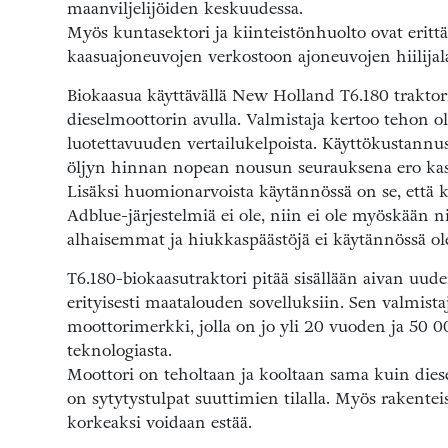
maanviljelijöiden keskuudessa.
Myös kuntasektori ja kiinteistönhuolto ovat erit
kaasuajoneuvojen verkostoon ajoneuvojen hiilijal
Biokaasua käyttävällä New Holland T6.180 traktor
dieselmoottorin avulla. Valmistaja kertoo tehon
luotettavuuden vertailukelpoista. Käyttökustannu
öljyn hinnan nopean nousun seurauksena ero kasv
Lisäksi huomionarvoista käytännössä on se, että 
Adblue-järjestelmiä ei ole, niin ei ole myöskään nii
alhaisemmat ja hiukkaspäästöjä ei käytännössä ol
T6.180-biokaasutraktori pitää sisällään aivan uud
erityisesti maatalouden sovelluksiin. Sen valmist
moottorimerkki, jolla on jo yli 20 vuoden ja 50
teknologiasta.
Moottori on teholtaan ja kooltaan sama kuin diese
on sytytystulpat suuttimien tilalla. Myös rakentei
korkeaksi voidaan estää.