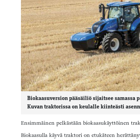
Biokaasuversion pääsäiliö sijaitsee samassa p
Kuvan traktorissa on keulalle kiinteästi asenne
Ensimmäinen pelkästään biokaasukäyttöinen tra
Biokaasulla käyvä traktori on etukäteen herättänyt