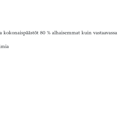
 ja kokonaispäästöt 80 % alhaisemmat kuin vastaavassa
timia