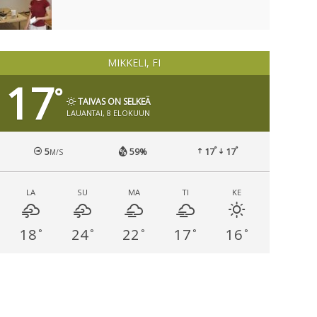
MIKKELI, FI
17
°
TAIVAS ON SELKEÄ
LAUANTAI, 8 ELOKUUN
°
°
5
59%
17
17
M/S
LA
SU
MA
TI
KE
18
24
22
17
16
°
°
°
°
°