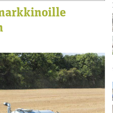
markkinoille
n