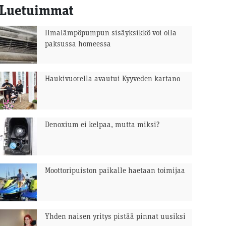
Luetuimmat
Ilmalämpöpumpun sisäyksikkö voi olla
paksussa homeessa
Haukivuorella avautui Kyyveden kartano
Denoxium ei kelpaa, mutta miksi?
Moottoripuiston paikalle haetaan toimijaa
Yhden naisen yritys pistää pinnat uusiksi