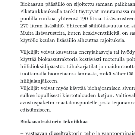
Biokaasun pääsäiliö on sijoitettu samaan paikkaan
Pikatankkauksella tankit täyttyvät muutamassa m
puolilla runkoa, yhteensä 190 litraa. Lisävarustee
270 litran lisäsäiliö. Yhteensä säiliötilavuutta on s
Muita lisävarusteita, kuten keskiventtiileitä, on
käytölle keulan lisäsäiliö aiheuttaa rajoituksia.
Viljelijät voivat kasvattaa energiakasveja tai hyö
käyttää biokaasutraktoria kestävästi tuotetulla pol
hiilidioksidipäästöt. Lihakarjatilat ja maidontuotta
tuottamalla biometaania lannasta, mikä vähentää h
hiilijalanjälkeen.
Viljelijät voivat myös käyttää biohajoamisen sivut
sulkee lopullisesti kiertotalouden ketjun. Valtio
avustuspaketin maatalouspuolelle, josta leijonan
edistämiseen.
Biokaasutraktorin tekniikkaa
– Vastaavan dieseltraktorin teho ja vääntöominai