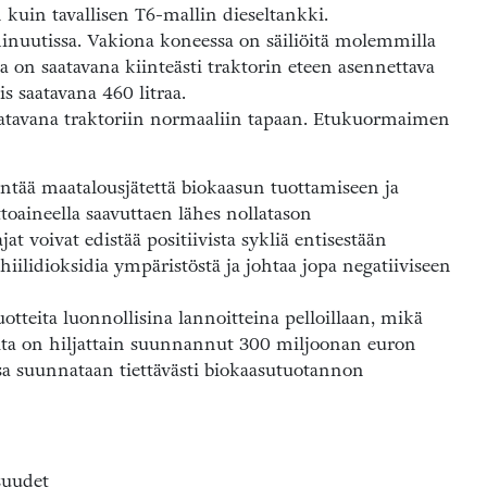
 kuin tavallisen T6-mallin dieseltankki.
inuutissa. Vakiona koneessa on säiliöitä molemmilla
na on saatavana kiinteästi traktorin eteen asennettava
iis saatavana 460 litraa.
 saatavana traktoriin normaaliin tapaan. Etukuormaimen
dyntää maatalousjätettä biokaasun tuottamiseen ja
ttoaineella saavuttaen lähes nollatason
jat voivat edistää positiivista sykliä entisestään
iilidioksidia ympäristöstä ja johtaa jopa negatiiviseen
uotteita luonnollisina lannoitteina pelloillaan, mikä
valta on hiljattain suunnannut 300 miljoonan euron
osa suunnataan tiettävästi biokaasutuotannon
suudet