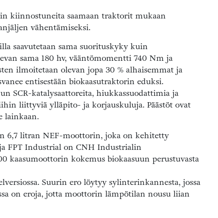
täin kiinnostuneita saamaan traktorit mukaan
anjäljen vähentämiseksi.
illa saavutetaan sama suorituskyky kuin
 olevan sama 180 hv, vääntömomentti 740 Nm ja
sten ilmoitetaan olevan jopa 30 % alhaisemmat ja
anee entisestään biokaasutraktorin eduksi.
kun SCR-katalysaattoreita, hiukkassuodattimia ja
hin liittyviä ylläpito- ja korjauskuluja. Päästöt ovat
e lainkaan.
en 6,7 litran NEF-moottorin, joka on kehitetty
aja FPT Industrial on CNH Industrialin
 000 kaasumoottorin kokemus biokaasuun perustuvasta
lversiossa. Suurin ero löytyy sylinterinkannesta, jossa
ssa on eroja, jotta moottorin lämpötilan nousu liian