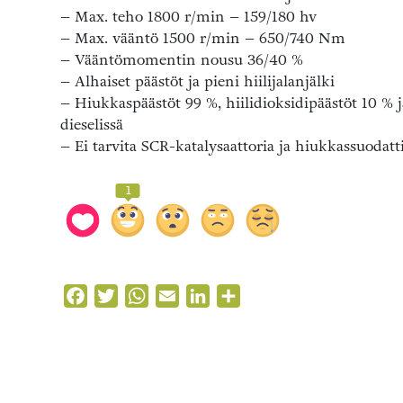
– Max. teho 1800 r/min – 159/180 hv
– Max. vääntö 1500 r/min – 650/740 Nm
– Vääntömomentin nousu 36/40 %
– Alhaiset päästöt ja pieni hiilijalanjälki
– Hiukkaspäästöt 99 %, hiilidioksidipäästöt 10 %
dieselissä
– Ei tarvita SCR-katalysaattoria ja hiukkassuodat
1
Facebook
Twitter
WhatsApp
Email
LinkedIn
Share