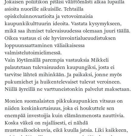
Jokaisen poliitikon pitäisi välittömästi alkaa lupailla
asioita nuorille aikuisille. Tehtailla
opiskeluinnovaatioita ja vetovoimaisia
kaupunkikulttuurin ideoita. Vastata kysymykseen,
mikä saa ihmiset tulevaisuudessa olemaan juuri täällä.
Oikea vastaus ei ole hyvinvointialueuudistuksen
loppuunsaattaminen väliaikaisessa
valmistelutoimielimessä.
Vain löytämällä parempia vastauksia Mikkeli
palautetaan tulevaisuuden kaupungiksi, josta ei
tarvitse lähteä mihinkään. Ja paikaksi, jonne myös
pukumiehet ja huikentelevaiset tulevat veroineen.
Niillä äyreillä ne varttuneistonkin palvelut maksetaan.
Monien suomalaisten pikkukaupunkien vitsaus on
niiden keskinkertaisuus, joka ei houkuttele sen
enempää investoijia kuin elämänmenosta nauttivia.
Koska väkeä on rajallisesti, ei nähdä
mustavalkoelokuvia, eikä kuulla jatsia. Liki kaikkeen,