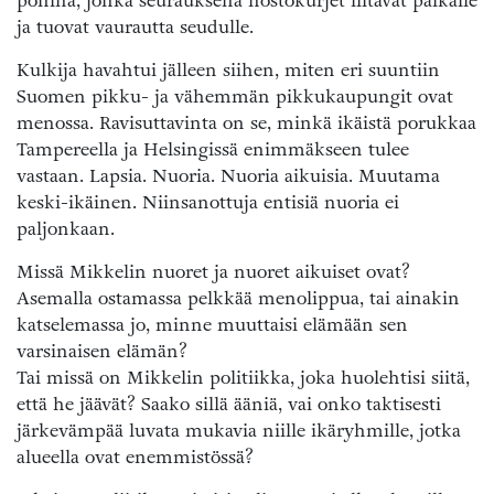
pöhinä, jonka seurauksena nostokurjet liitävät paikalle
ja tuovat vaurautta seudulle.
Kulkija havahtui jälleen siihen, miten eri suuntiin
Suomen pikku- ja vähemmän pikkukaupungit ovat
menossa. Ravisuttavinta on se, minkä ikäistä porukkaa
Tampereella ja Helsingissä enimmäkseen tulee
vastaan. Lapsia. Nuoria. Nuoria aikuisia. Muutama
keski-ikäinen. Niinsanottuja entisiä nuoria ei
paljonkaan.
Missä Mikkelin nuoret ja nuoret aikuiset ovat?
Asemalla ostamassa pelkkää menolippua, tai ainakin
katselemassa jo, minne muuttaisi elämään sen
varsinaisen elämän?
Tai missä on Mikkelin politiikka, joka huolehtisi siitä,
että he jäävät? Saako sillä ääniä, vai onko taktisesti
järkevämpää luvata mukavia niille ikäryhmille, jotka
alueella ovat enemmistössä?