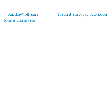
Samba-Volkkari
Testerit siirtyvät verkkoon
Artikkelien
toimii Härmässä
selaus