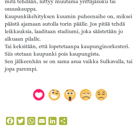
mitä tehdään, liittyy muutama yrittäjäsuku tai
osuuskauppa.
Kaupunkikehityksen kuumin puheenaihe on, miksei
päästä ajamaan autolla torin päälle. Jos pitää tehdä
leikkauksia, laaditaan stadiumi, joka säästetään jo
alkuaan pilalle.
Tai keksitään, että lopetetaanpa kaupunginorkesteri.
Siis otetaan kaupunki pois kaupungista.
Sen jälkeenhän se on sama asua vaikka Sulkavalla, tai
jopa parempi.
Facebook
Twitter
WhatsApp
Email
LinkedIn
Share