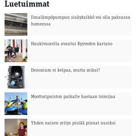
Luetuimmat
Ilmalämpöpumpun sisäyksikkö voi olla paksussa
homeessa
Haukivuorella avautui Kyyveden kartano
Denoxium ei kelpaa, mutta miksi?
Moottoripuiston paikalle haetaan toimijaa
Yhden naisen yritys pistää pinnat uusiksi