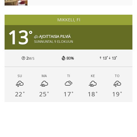
MIKKELI, FI
13
°
AJOITTAISIA PILVIÄ
SUNNUNTAI, 9 ELOKUUN
°
°
2
80%
13
13
M/S
SU
MA
TI
KE
TO
22
25
17
18
19
°
°
°
°
°