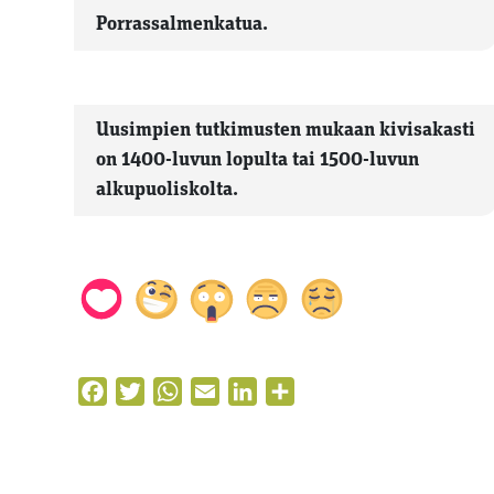
Porrassalmenkatua.
Uusimpien tutkimusten mukaan kivisakasti
on 1400-luvun lopulta tai 1500-luvun
alkupuoliskolta.
Facebook
Twitter
WhatsApp
Email
LinkedIn
Share