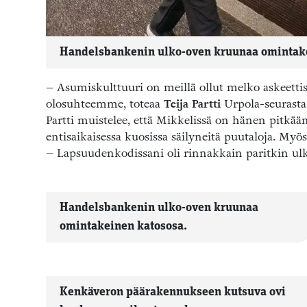
Handelsbankenin ulko-oven kruunaa omintake
– Asumiskulttuuri on meillä ollut melko askeetti
olosuhteemme, toteaa
Teija Partti
Urpola-seurasta
Partti muistelee, että Mikkelissä on hänen pitkä
entisaikaisessa kuosissa säilyneitä puutaloja. My
– Lapsuudenkodissani oli rinnakkain paritkin ulk
Handelsbankenin ulko-oven kruunaa
omintakeinen katososa.
Kenkäveron päärakennukseen kutsuva ovi