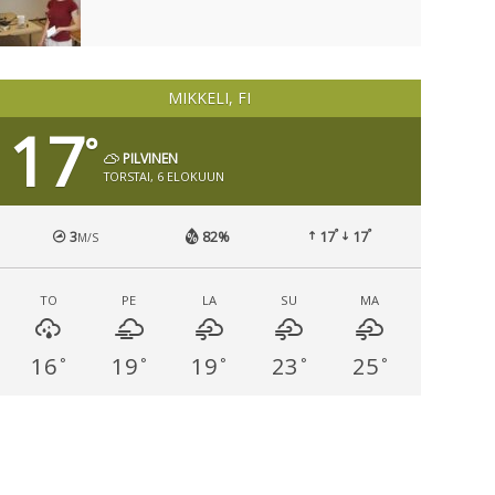
MIKKELI, FI
17
°
PILVINEN
TORSTAI, 6 ELOKUUN
°
°
3
82%
17
17
M/S
TO
PE
LA
SU
MA
16
19
19
23
25
°
°
°
°
°