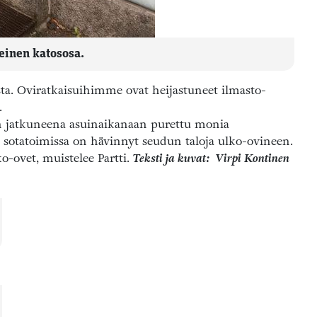
inen katososa.
sta. Oviratkaisuihimme ovat heijastuneet ilmasto-
.
än jatkuneena asuinaikanaan purettu monia
ös sotatoimissa on hävinnyt seudun taloja ulko-ovineen.
o-ovet, muistelee Partti.
Teksti ja kuvat: Virpi Kontinen