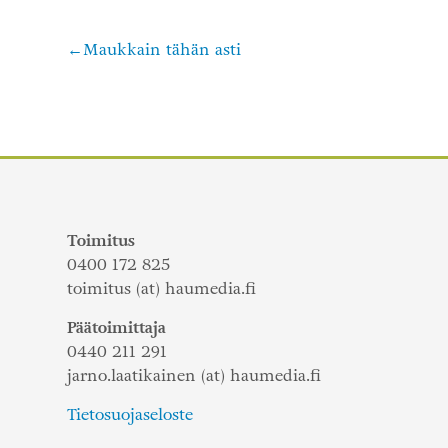
Maukkain tähän asti
Artikkelien
selaus
Toimitus
0400 172 825
toimitus (at) haumedia.fi
Päätoimittaja
0440 211 291
jarno.laatikainen (at) haumedia.fi
Tietosuojaseloste