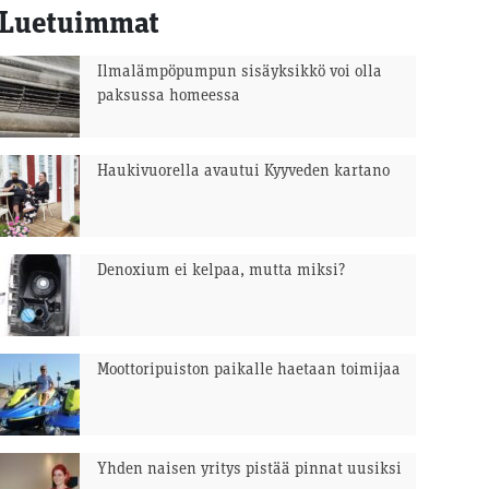
Luetuimmat
Ilmalämpöpumpun sisäyksikkö voi olla
paksussa homeessa
Haukivuorella avautui Kyyveden kartano
Denoxium ei kelpaa, mutta miksi?
Moottoripuiston paikalle haetaan toimijaa
Yhden naisen yritys pistää pinnat uusiksi