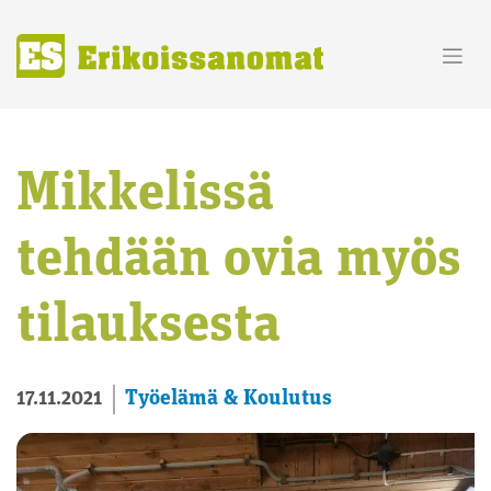
Skip
to
content
Mikkelissä
tehdään ovia myös
tilauksesta
Työelämä & Koulutus
17.11.2021