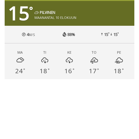
15
°
PILVINEN
MAANANTAI, 10 ELOKUUN
°
°
4
88%
15
15
M/S
MA
TI
KE
TO
PE
24
18
16
17
18
°
°
°
°
°