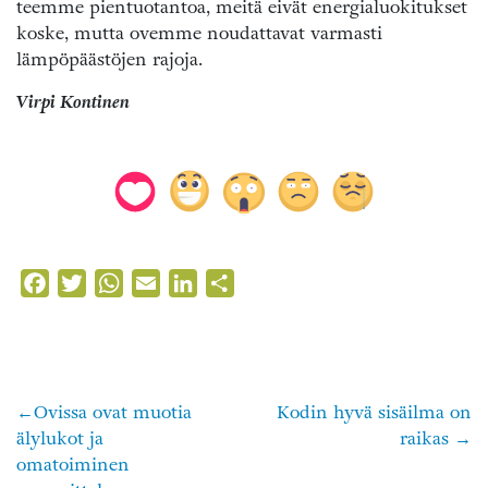
teemme pientuotantoa, meitä eivät energialuokitukset
koske, mutta ovemme noudattavat varmasti
lämpöpäästöjen rajoja.
Virpi Kontinen
Facebook
Twitter
WhatsApp
Email
LinkedIn
Share
Ovissa ovat muotia
Kodin hyvä sisäilma on
Artikkelien
älylukot ja
raikas
selaus
omatoiminen