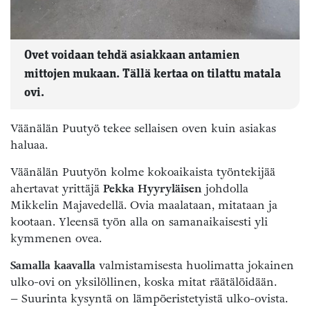
Ovet voidaan tehdä asiakkaan antamien
mittojen mukaan. Tällä kertaa on tilattu matala
ovi.
Väänälän Puutyö tekee sellaisen oven kuin asiakas
haluaa.
Väänälän Puutyön kolme kokoaikaista työntekijää
ahertavat yrittäjä
Pekka Hyyryläisen
johdolla
Mikkelin Majavedellä. Ovia maalataan, mitataan ja
kootaan. Yleensä työn alla on samanaikaisesti yli
kymmenen ovea.
Samalla kaavalla
valmistamisesta huolimatta jokainen
ulko-ovi on yksilöllinen, koska mitat räätälöidään.
– Suurinta kysyntä on lämpöeristetyistä ulko-ovista.