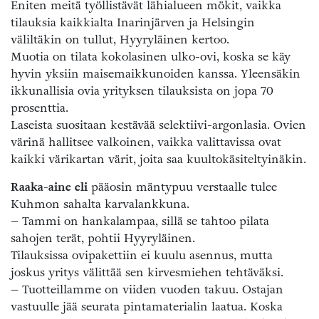
Eniten meitä työllistävät lähialueen mökit, vaikka
tilauksia kaikkialta Inarinjärven ja Helsingin
väliltäkin on tullut, Hyyryläinen kertoo.
Muotia on tilata kokolasinen ulko-ovi, koska se käy
hyvin yksiin maisemaikkunoiden kanssa. Yleensäkin
ikkunallisia ovia yrityksen tilauksista on jopa 70
prosenttia.
Laseista suositaan kestävää selektiivi-argonlasia. Ovien
värinä hallitsee valkoinen, vaikka valittavissa ovat
kaikki värikartan värit, joita saa kuultokäsiteltyinäkin.
Raaka-aine eli
pääosin mäntypuu verstaalle tulee
Kuhmon sahalta karvalankkuna.
– Tammi on hankalampaa, sillä se tahtoo pilata
sahojen terät, pohtii Hyyryläinen.
Tilauksissa ovipakettiin ei kuulu asennus, mutta
joskus yritys välittää sen kirvesmiehen tehtäväksi.
– Tuotteillamme on viiden vuoden takuu. Ostajan
vastuulle jää seurata pintamaterialin laatua. Koska