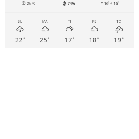
°
°
2
74%
16
16
M/S
SU
MA
TI
KE
TO
22
25
17
18
19
°
°
°
°
°