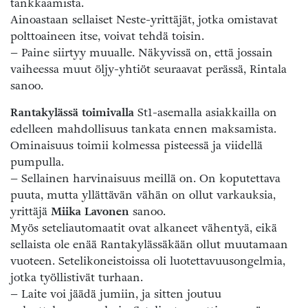
tankkaamista.
Ainoastaan sellaiset Neste-yrittäjät, jotka omistavat
polttoaineen itse, voivat tehdä toisin.
– Paine siirtyy muualle. Näkyvissä on, että jossain
vaiheessa muut öljy-yhtiöt seuraavat perässä, Rintala
sanoo.
Rantakylässä toimivalla
St1-asemalla asiakkailla on
edelleen mahdollisuus tankata ennen maksamista.
Ominaisuus toimii kolmessa pisteessä ja viidellä
pumpulla.
– Sellainen harvinaisuus meillä on. On koputettava
puuta, mutta yllättävän vähän on ollut varkauksia,
yrittäjä
Miika Lavonen
sanoo.
Myös seteliautomaatit ovat alkaneet vähentyä, eikä
sellaista ole enää Rantakylässäkään ollut muutamaan
vuoteen. Setelikoneistoissa oli luotettavuusongelmia,
jotka työllistivät turhaan.
– Laite voi jäädä jumiin, ja sitten joutuu