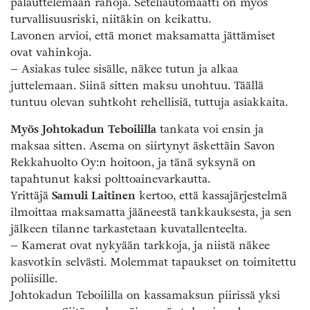
palauttelemaan rahoja. Seteliautomaatti on myös
turvallisuusriski, niitäkin on keikattu.
Lavonen arvioi, että monet maksamatta jättämiset
ovat vahinkoja.
– Asiakas tulee sisälle, näkee tutun ja alkaa
juttelemaan. Siinä sitten maksu unohtuu. Täällä
tuntuu olevan suhtkoht rehellisiä, tuttuja asiakkaita.
Myös Johtokadun Teboililla
tankata voi ensin ja
maksaa sitten. Asema on siirtynyt äskettäin Savon
Rekkahuolto Oy:n hoitoon, ja tänä syksynä on
tapahtunut kaksi polttoainevarkautta.
Yrittäjä
Samuli Laitinen
kertoo, että kassajärjestelmä
ilmoittaa maksamatta jääneestä tankkauksesta, ja sen
jälkeen tilanne tarkastetaan kuvatallenteelta.
– Kamerat ovat nykyään tarkkoja, ja niistä näkee
kasvotkin selvästi. Molemmat tapaukset on toimitettu
poliisille.
Johtokadun Teboililla on kassamaksun piirissä yksi