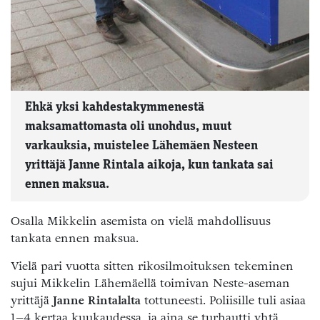
Ehkä yksi kahdestakymmenestä
maksamattomasta oli unohdus, muut
varkauksia, muistelee Lähemäen Nesteen
yrittäjä Janne Rintala aikoja, kun tankata sai
ennen maksua.
Osalla Mikkelin asemista on vielä mahdollisuus
tankata ennen maksua.
Vielä pari vuotta sitten rikosilmoituksen tekeminen
sujui Mikkelin Lähemäellä toimivan Neste-aseman
yrittäjä
Janne Rintalalta
tottuneesti. Poliisille tuli asiaa
1–4 kertaa kuukaudessa, ja aina se turhautti yhtä