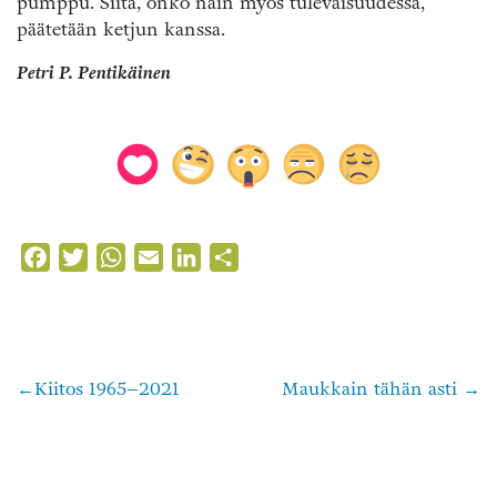
pumppu. Siitä, onko näin myös tulevaisuudessa,
päätetään ketjun kanssa.
Petri P. Pentikäinen
Facebook
Twitter
WhatsApp
Email
LinkedIn
Share
Kiitos 1965–2021
Maukkain tähän asti
Artikkelien
selaus