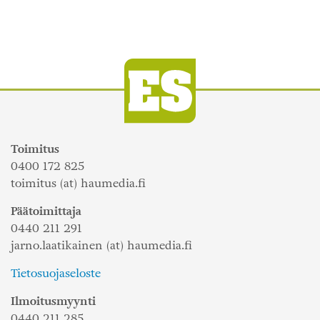
Toimitus
0400 172 825
toimitus (at) haumedia.fi
Päätoimittaja
0440 211 291
jarno.laatikainen (at) haumedia.fi
Tietosuojaseloste
Ilmoitusmyynti
0440 211 285