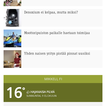
Denoxium ei kelpaa, mutta miksi?
Moottoripuiston paikalle haetaan toimijaa
Yhden naisen yritys pistää pinnat uusiksi
MIKKELI, FI
16
°
HAJANAISIA PILVIÄ
SUNNUNTAI, 9 ELOKUUN