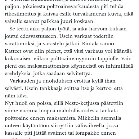
paljon. Jokaisesta polttoainevarkaudesta piti tehdä
rikosilmoitus ja kaivaa esille turvakameran kuvia, eikä
vaivalle saanut palkkaa juuri koskaan.
– Se teetti aika paljon työtä, ja aika harvoin kukaan
joutui edesvastuuseen. Usein varkaat todettiin
varattomiksi, ja varastelu jatkui, Rintala sanoo.
Katteet ovat niin pienet, että yksi varkaus voi kääntää
kokonaisen viikon polttoainemyynnin tappiolle. Vain
pieni osa maksamattomista käynneistä on inhimillisiä
erehdyksiä, jotka saadaan selvitettyä.
– Varkauden ja unohduksen erottaa kyllä ihan
selvästi. Usein tankkaaja soittaa itse ja kertoo, että
näin kävi.
Nyt huoli on poissa, sillä Neste-ketjussa päätettiin
viime vuonna luopua mahdollisuudesta tankata
polttoaine ennen maksamista. Mikkelin asemalla
uuteen käytäntöön siirryttiin välivaiheella, jossa
kassalle piti jättää avaimet tai lompakko ennen