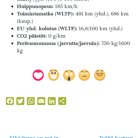
Huippunopeus:
185 km/h
Toimintamatka (WLTP):
481 km (yhd.), 686 km
(kaup.)
EU-yhd. kulutus (WLTP):
16,8/100 km (yhd.)
CO2 päästöt:
0 g/km
Perävaunumassa (jarrutta/jarruin):
750 kg/1600
kg
Facebook
Twitter
WhatsApp
Email
LinkedIn
Share
Sähköisyys on nyt in
Työltä haetaan