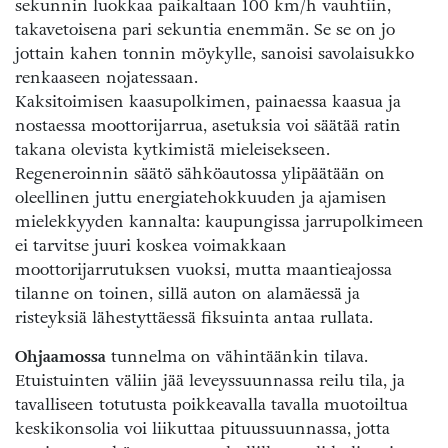
sekunnin luokkaa paikaltaan 100 km/h vauhtiin,
takavetoisena pari sekuntia enemmän. Se se on jo
jottain kahen tonnin möykylle, sanoisi savolaisukko
renkaaseen nojatessaan.
Kaksitoimisen kaasupolkimen, painaessa kaasua ja
nostaessa moottorijarrua, asetuksia voi säätää ratin
takana olevista kytkimistä mieleisekseen.
Regeneroinnin säätö sähköautossa ylipäätään on
oleellinen juttu energiatehokkuuden ja ajamisen
mielekkyyden kannalta: kaupungissa jarrupolkimeen
ei tarvitse juuri koskea voimakkaan
moottorijarrutuksen vuoksi, mutta maantieajossa
tilanne on toinen, sillä auton on alamäessä ja
risteyksiä lähestyttäessä fiksuinta antaa rullata.
Ohjaamossa
tunnelma on vähintäänkin tilava.
Etuistuinten väliin jää leveyssuunnassa reilu tila, ja
tavalliseen totutusta poikkeavalla tavalla muotoiltua
keskikonsolia voi liikuttaa pituussuunnassa, jotta