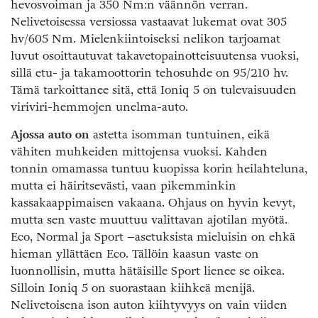
hevosvoiman ja 350 Nm:n väännön verran.
Nelivetoisessa versiossa vastaavat lukemat ovat 305
hv/605 Nm. Mielenkiintoiseksi nelikon tarjoamat
luvut osoittautuvat takavetopainotteisuutensa vuoksi,
sillä etu- ja takamoottorin tehosuhde on 95/210 hv.
Tämä tarkoittanee sitä, että Ioniq 5 on tulevaisuuden
viriviri-hemmojen unelma-auto.
Ajossa auto on
astetta isomman tuntuinen, eikä
vähiten muhkeiden mittojensa vuoksi. Kahden
tonnin omamassa tuntuu kuopissa korin heilahteluna,
mutta ei häiritsevästi, vaan pikemminkin
kassakaappimaisen vakaana. Ohjaus on hyvin kevyt,
mutta sen vaste muuttuu valittavan ajotilan myötä.
Eco, Normal ja Sport –asetuksista mieluisin on ehkä
hieman yllättäen Eco. Tällöin kaasun vaste on
luonnollisin, mutta hätäisille Sport lienee se oikea.
Silloin Ioniq 5 on suorastaan kiihkeä menijä.
Nelivetoisena ison auton kiihtyvyys on vain viiden