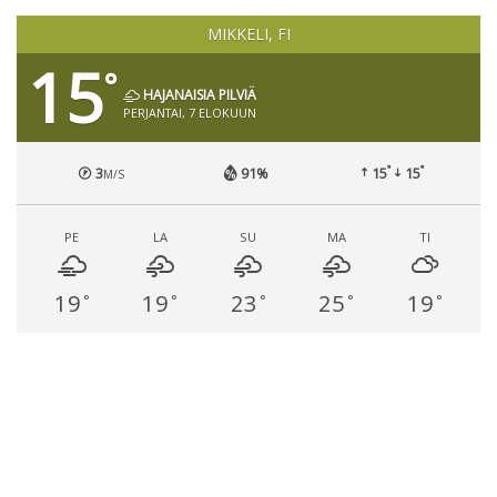
MIKKELI, FI
15
°
HAJANAISIA PILVIÄ
PERJANTAI, 7 ELOKUUN
°
°
3
91%
15
15
M/S
PE
LA
SU
MA
TI
19
19
23
25
19
°
°
°
°
°