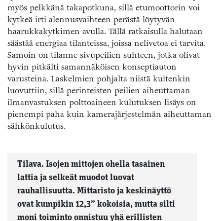
myös pelkkänä takapotkuna, sillä etumoottorin voi
kytkeä irti alennusvaihteen perästä löytyvän
haarukkakytkimen avulla. Tällä ratkaisulla halutaan
säästää energiaa tilanteissa, joissa nelivetoa ei tarvita.
Samoin on tilanne sivupeilien suhteen, jotka olivat
hyvin pitkälti samannäköisen konseptiauton
varusteina. Laskelmien pohjalta niistä kuitenkin
luovuttiin, sillä perinteisten peilien aiheuttaman
ilmanvastuksen polttoaineen kulutuksen lisäys on
pienempi paha kuin kamerajärjestelmän aiheuttaman
sähkönkulutus.
Tilava. Isojen mittojen ohella tasainen
lattia ja selkeät muodot luovat
rauhallisuutta. Mittaristo ja keskinäyttö
ovat kumpikin 12,3” kokoisia, mutta silti
moni toiminto onnistuu yhä erillisten