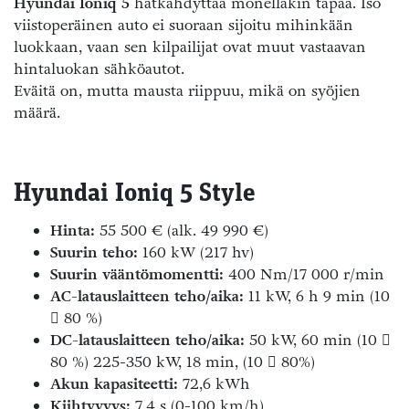
Hyundai Ioniq 5
hätkähdyttää monellakin tapaa. Iso
viistoperäinen auto ei suoraan sijoitu mihinkään
luokkaan, vaan sen kilpailijat ovat muut vastaavan
hintaluokan sähköautot.
Eväitä on, mutta mausta riippuu, mikä on syöjien
määrä.
Hyundai Ioniq 5 Style
Hinta:
55 500 € (alk. 49 990 €)
Suurin teho:
160 kW (217 hv)
Suurin vääntömomentti:
400 Nm/17 000 r/min
AC-latauslaitteen teho/aika:
11 kW, 6 h 9 min (10
 80 %)
DC-latauslaitteen teho/aika:
50 kW, 60 min (10 
80 %) 225-350 kW, 18 min, (10  80%)
Akun kapasiteetti:
72,6 kWh
Kiihtyvyys:
7,4 s (0-100 km/h)