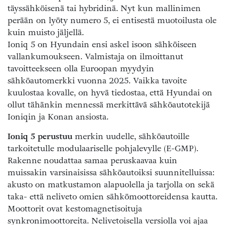
täyssähköisenä tai hybridinä. Nyt kun mallinimen
perään on lyöty numero 5, ei entisestä muotoilusta ole
kuin muisto jäljellä.
Ioniq 5 on Hyundain ensi askel isoon sähköiseen
vallankumoukseen. Valmistaja on ilmoittanut
tavoitteekseen olla Euroopan myydyin
sähköautomerkki vuonna 2025. Vaikka tavoite
kuulostaa kovalle, on hyvä tiedostaa, että Hyundai on
ollut tähänkin mennessä merkittävä sähköautotekijä
Ioniqin ja Konan ansiosta.
Ioniq 5 perustuu
merkin uudelle, sähköautoille
tarkoitetulle modulaariselle pohjalevylle (E-GMP).
Rakenne noudattaa samaa peruskaavaa kuin
muissakin varsinaisissa sähköautoiksi suunnitelluissa:
akusto on matkustamon alapuolella ja tarjolla on sekä
taka- että neliveto omien sähkömoottoreidensa kautta.
Moottorit ovat kestomagnetisoituja
synkronimoottoreita. Nelivetoisella versiolla voi ajaa