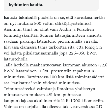
kytkimien kautta.
Iso asia teknisellä
puolella on se, että korealaismerkki
on nyt mukana 800 voltin sähköjärjestelmissä.
Aiemmin tämä on ollut vain Audin ja Porschen
temmellyskenttää. Suuren latausjännitteen ansiosta
saadaan parempi latausteho pienemmällä virralla.
Elävässä elämässä tämä tarkoittaa sitä, että Ioniq 5:n
voi ladata pikalatausasemalla jopa 225–350 kW:n
latausteholla.
Tällä hetkellä maahantuotavan isomman akuston (72,6
kWh) lataaminen 1080 prosenttiin tapahtuu 18
minuutissa. Tarvittaessa 100 km lisää toimintasädettä
saa ”tankattua” vain viidessä minuutissa.
Toimintasäteeksi valmistaja ilmoittaa yhdistetyn
mittaustavan mukaan 481 km, puhtaassa
kaupunkiajossa akullinen riittää liki 700 kilometriin.
Voimaa on tarjolla alla olleessa takavetoversiossa 217