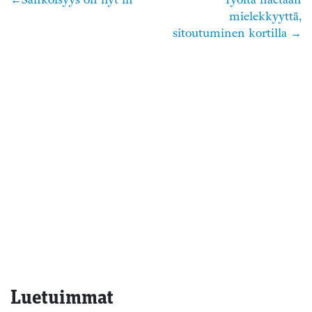
Artikkelien
mielekkyyttä,
selaus
sitoutuminen kortilla
Luetuimmat