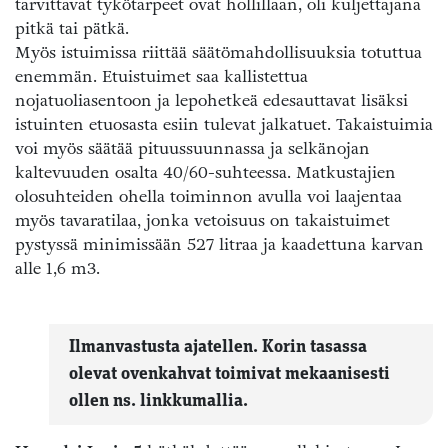
tarvittavat tykötarpeet ovat hollillaan, oli kuljettajana
pitkä tai pätkä.
Myös istuimissa riittää säätömahdollisuuksia totuttua
enemmän. Etuistuimet saa kallistettua
nojatuoliasentoon ja lepohetkeä edesauttavat lisäksi
istuinten etuosasta esiin tulevat jalkatuet. Takaistuimia
voi myös säätää pituussuunnassa ja selkänojan
kaltevuuden osalta 40/60-suhteessa. Matkustajien
olosuhteiden ohella toiminnon avulla voi laajentaa
myös tavaratilaa, jonka vetoisuus on takaistuimet
pystyssä minimissään 527 litraa ja kaadettuna karvan
alle 1,6 m3.
Ilmanvastusta ajatellen. Korin tasassa
olevat ovenkahvat toimivat mekaanisesti
ollen ns. linkkumallia.