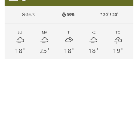
°
°
5
59%
20
20
M/S
SU
MA
TI
KE
TO
18
25
18
18
19
°
°
°
°
°