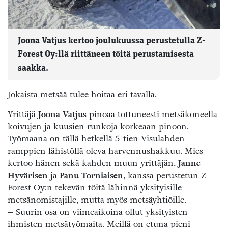
Joona Vatjus kertoo joulukuussa perustetulla Z-
Forest Oy:llä riittäneen töitä perustamisesta
saakka.
Jokaista metsää tulee hoitaa eri tavalla.
Yrittäjä
Joona Vatjus
pinoaa tottuneesti metsäkoneella
koivujen ja kuusien runkoja korkeaan pinoon.
Työmaana on tällä hetkellä 5-tien Visulahden
ramppien lähistöllä oleva harvennushakkuu. Mies
kertoo hänen sekä kahden muun yrittäjän,
Janne
Hyvärisen
ja
Panu Torniaisen
, kanssa perustetun Z-
Forest Oy:n tekevän töitä lähinnä yksityisille
metsänomistajille, mutta myös metsäyhtiöille.
– Suurin osa on viimeaikoina ollut yksityisten
ihmisten metsätyömaita. Meillä on etuna pieni