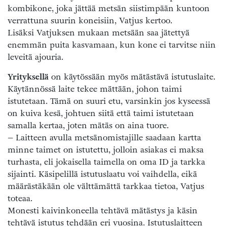
kombikone, joka jättää metsän siistimpään kuntoon
verrattuna suurin koneisiin, Vatjus kertoo.
Lisäksi Vatjuksen mukaan metsään saa jätettyä
enemmän puita kasvamaan, kun kone ei tarvitse niin
leveitä ajouria.
Yrityksellä
on käytössään myös mätästävä istutuslaite.
Käytännössä laite tekee mättään, johon taimi
istutetaan. Tämä on suuri etu, varsinkin jos kyseessä
on kuiva kesä, johtuen siitä että taimi istutetaan
samalla kertaa, joten mätäs on aina tuore.
– Laitteen avulla metsänomistajille saadaan kartta
minne taimet on istutettu, jolloin asiakas ei maksa
turhasta, eli jokaisella taimella on oma ID ja tarkka
sijainti. Käsipelillä istutuslaatu voi vaihdella, eikä
määrästäkään ole välttämättä tarkkaa tietoa, Vatjus
toteaa.
Monesti kaivinkoneella tehtävä mätästys ja käsin
tehtävä istutus tehdään eri vuosina. Istutuslaitteen