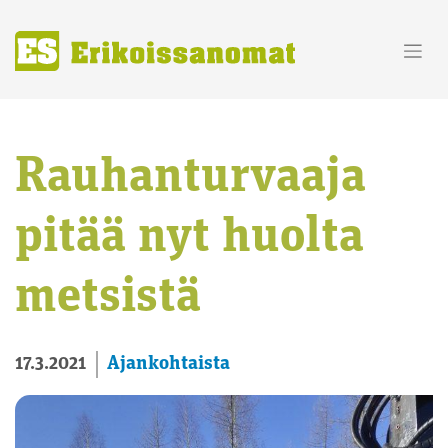
Skip
to
content
Rauhanturvaaja
pitää nyt huolta
metsistä
Ajankohtaista
17.3.2021