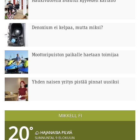
Haukivuorella avautui Kyyveden kartano
Denoxium ei kelpaa, mutta miksi?
Moottoripuiston paikalle haetaan toimijaa
Yhden naisen yritys pistää pinnat uusiksi
MIKKELI, FI
20
°
HAJANAISIA PILVIÄ
SUNNUNTAI, 9 ELOKUUN