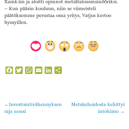
Xamk:iin ja aloitti opinnot metsätalousinsinööriksi.
– Kun pääsin kouluun, niin se viimeisteli
päätöksemme perustaa oma yritys, Vatjus kertoo
hymyillen.
Facebook
Twitter
WhatsApp
Email
LinkedIn
Share
Investointivähennyksen
Metsänhoidosta kehittyi
Artikkelien
raja nousi
intohimo
selaus