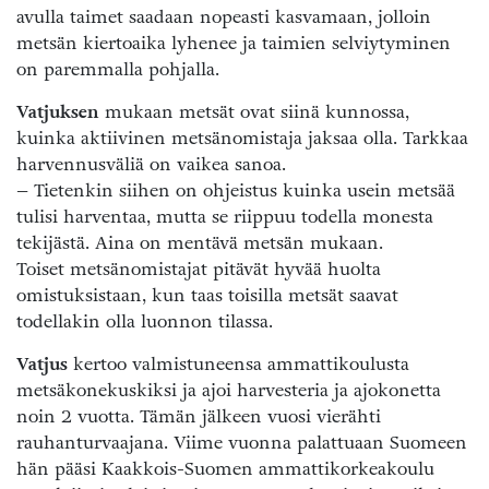
avulla taimet saadaan nopeasti kasvamaan, jolloin
metsän kiertoaika lyhenee ja taimien selviytyminen
on paremmalla pohjalla.
Vatjuksen
mukaan metsät ovat siinä kunnossa,
kuinka aktiivinen metsänomistaja jaksaa olla. Tarkkaa
harvennusväliä on vaikea sanoa.
– Tietenkin siihen on ohjeistus kuinka usein metsää
tulisi harventaa, mutta se riippuu todella monesta
tekijästä. Aina on mentävä metsän mukaan.
Toiset metsänomistajat pitävät hyvää huolta
omistuksistaan, kun taas toisilla metsät saavat
todellakin olla luonnon tilassa.
Vatjus
kertoo valmistuneensa ammattikoulusta
metsäkonekuskiksi ja ajoi harvesteria ja ajokonetta
noin 2 vuotta. Tämän jälkeen vuosi vierähti
rauhanturvaajana. Viime vuonna palattuaan Suomeen
hän pääsi Kaakkois-Suomen ammattikorkeakoulu