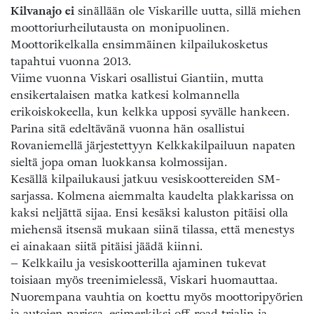
Kilvanajo ei
sinällään ole Viskarille uutta, sillä miehen
moottoriurheilutausta on monipuolinen.
Moottorikelkalla ensimmäinen kilpailukosketus
tapahtui vuonna 2013.
Viime vuonna Viskari osallistui Giantiin, mutta
ensikertalaisen matka katkesi kolmannella
erikoiskokeella, kun kelkka upposi syvälle hankeen.
Parina sitä edeltävänä vuonna hän osallistui
Rovaniemellä järjestettyyn Kelkkakilpailuun napaten
sieltä jopa oman luokkansa kolmossijan.
Kesällä kilpailukausi jatkuu vesiskoottereiden SM-
sarjassa. Kolmena aiemmalta kaudelta plakkarissa on
kaksi neljättä sijaa. Ensi kesäksi kaluston pitäisi olla
miehensä itsensä mukaan siinä tilassa, että menestys
ei ainakaan siitä pitäisi jäädä kiinni.
– Kelkkailu ja vesiskootterilla ajaminen tukevat
toisiaan myös treenimielessä, Viskari huomauttaa.
Nuorempana vauhtia on koettu myös moottoripyörien
ja autojen parissa, esimerkiksi off-road trialin ja