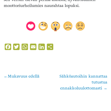
moottoriurheilumies naurahtaa lopuksi.
Facebook
Twitter
WhatsApp
Email
LinkedIn
Share
Mukavuus edellä
Sähköautoihin kannattaa
Artikkelien
tutustua
selaus
ennakkoluulottomasti