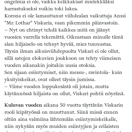
ongelmia ei ole, vaikka kelkkakisat mielekkääksi
harrastukseksi voikin toki lukea.
Korona ei ole lamauttanut viihdealan vaikuttaja Anssi
”Mr. Lothar” Viskaria, vaan pikemmin päinvastoin.
– Nyt on ehtinyt tehdä kaikkea mitä on jäänyt
vuosien varrella tekemättä. Oikeastaan minulle tämä
alan hiljaiselo on tehnyt hyvää, mies tunnustaa.
Täysin ilman aikuisviihdepuolta Viskari ei ole ollut,
sillä satojen elokuvien joukkoon on tehty viimeisen
vuoden aikanakin joitakin uusia otoksia.
Sen sijaan esiintymiset, niin messu-, ravintola- kuin
yksityiskeikat, ovat olleet täysin jumissa.
– Viime vuoden loppukesästä oli jotain, mutta
käytännössä hiljaista on ollut, Viskari pohtii nöyränä.
Kuluvan vuoden
aikana 50 vuotta täyttävän Viskarin
rooli leipätyössä on muuttunut. Siinä missä ennen
oltiin aina valmiina lähtemään esiintymiskeikalle,
niin nykyään myös muiden esiintyjien ja erilaisten