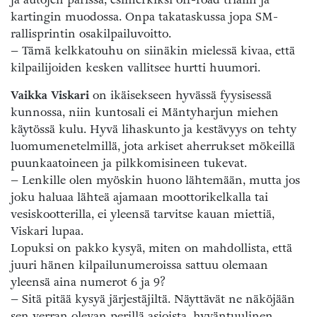
kartingin muodossa. Onpa takataskussa jopa SM-
rallisprintin osakilpailuvoitto.
– Tämä kelkkatouhu on siinäkin mielessä kivaa, että
kilpailijoiden kesken vallitsee hurtti huumori.
Vaikka Viskari
on ikäisekseen hyvässä fyysisessä
kunnossa, niin kuntosali ei Mäntyharjun miehen
käytössä kulu. Hyvä lihaskunto ja kestävyys on tehty
luomumenetelmillä, jota arkiset aherrukset mökeillä
puunkaatoineen ja pilkkomisineen tukevat.
– Lenkille olen myöskin huono lähtemään, mutta jos
joku haluaa lähteä ajamaan moottorikelkalla tai
vesiskootterilla, ei yleensä tarvitse kauan miettiä,
Viskari lupaa.
Lopuksi on pakko kysyä, miten on mahdollista, että
juuri hänen kilpailunumeroissa sattuu olemaan
yleensä aina numerot 6 ja 9?
– Sitä pitää kysyä järjestäjiltä. Näyttävät ne näköjään
sen verran olevan perillä asioista, hyväntuulinen