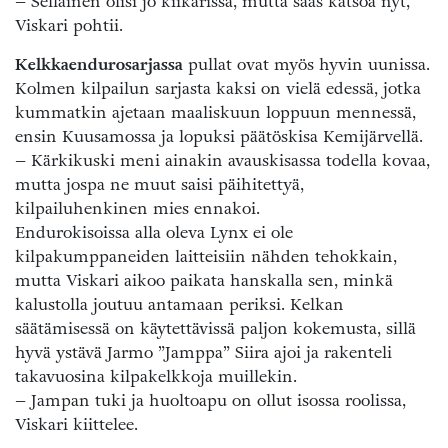
– Sellainen olisi jo kiikarissa, mutta saas katsoa nyt,
Viskari pohtii.
Kelkkaendurosarjassa
pullat ovat myös hyvin uunissa.
Kolmen kilpailun sarjasta kaksi on vielä edessä, jotka
kummatkin ajetaan maaliskuun loppuun mennessä,
ensin Kuusamossa ja lopuksi päätöskisa Kemijärvellä.
– Kärkikuski meni ainakin avauskisassa todella kovaa,
mutta jospa ne muut saisi päihitettyä,
kilpailuhenkinen mies ennakoi.
Endurokisoissa alla oleva Lynx ei ole
kilpakumppaneiden laitteisiin nähden tehokkain,
mutta Viskari aikoo paikata hanskalla sen, minkä
kalustolla joutuu antamaan periksi. Kelkan
säätämisessä on käytettävissä paljon kokemusta, sillä
hyvä ystävä Jarmo ”Jamppa” Siira ajoi ja rakenteli
takavuosina kilpakelkkoja muillekin.
– Jampan tuki ja huoltoapu on ollut isossa roolissa,
Viskari kiittelee.