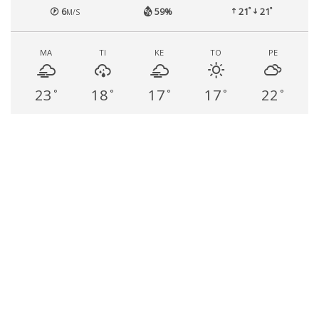
°
°
6
59%
21
21
M/S
MA
TI
KE
TO
PE
23
18
17
17
22
°
°
°
°
°