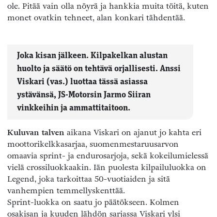
ole. Pitää vain olla nöyrä ja hankkia muita töitä, kuten
monet ovatkin tehneet, alan konkari tähdentää.
Joka kisan jälkeen. Kilpakelkan alustan
huolto ja säätö on tehtävä orjallisesti. Anssi
Viskari (vas.) luottaa tässä asiassa
ystävänsä, JS-Motorsin Jarmo Siiran
vinkkeihin ja ammattitaitoon.
Kuluvan talven
aikana Viskari on ajanut jo kahta eri
moottorikelkkasarjaa, suomenmestaruusarvon
omaavia sprint- ja endurosarjoja, sekä kokeilumielessä
vielä crossiluokkaakin. Iän puolesta kilpailuluokka on
Legend, joka tarkoittaa 50-vuotiaiden ja sitä
vanhempien temmellyskenttää.
Sprint-luokka on saatu jo päätökseen. Kolmen
osakisan ja kuuden lähdön sarjassa Viskari ylsi