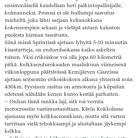
ensimmäisellä kaudellaan heti palkintopallisijalle,
kolmanneksi. Pronssi ei ole hullumpi saavutus
mieheltä, joka lähti sarjaan keltanokkana
kokeneempien sekaan ja vieläpä antaen kaluston
puolesta hieman tasoitusta.
Siinä missä Sprintissä ajetaan lyhyitä 5-10 minuutin
kisastartteja, on enduroluokassa kaiku askelten
toinen. Yksi erikoiskoe voi olla jopa 60 kilometriä
pitkä. Kelkkaendurokauden maaliskuun viimeisenä
viikonloppuna päättävässä Kemijärven Giantissa
ajetaan seitsemän erikoiskokeen aikana yhteensä noin
430km. Fyysinen rasitus on armotonta ja kilpailun
edetessä nähdään kenen kunto kestää parhaiten.
– Onhan tämä rankka laji, sitä voi verrata
motocrossiin vaatimustasoltaan. Kävin Kokkolassa
ajamassa myös kelkkacrossikisan, mutta sitä varten
tarvitaan vielä tehokkaampi ja alustaltaan jäykempi
kelkka.