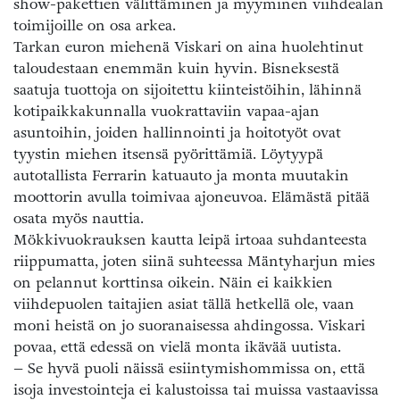
show-pakettien välittäminen ja myyminen viihdealan
toimijoille on osa arkea.
Tarkan euron miehenä Viskari on aina huolehtinut
taloudestaan enemmän kuin hyvin. Bisneksestä
saatuja tuottoja on sijoitettu kiinteistöihin, lähinnä
kotipaikkakunnalla vuokrattaviin vapaa-ajan
asuntoihin, joiden hallinnointi ja hoitotyöt ovat
tyystin miehen itsensä pyörittämiä. Löytyypä
autotallista Ferrarin katuauto ja monta muutakin
moottorin avulla toimivaa ajoneuvoa. Elämästä pitää
osata myös nauttia.
Mökkivuokrauksen kautta leipä irtoaa suhdanteesta
riippumatta, joten siinä suhteessa Mäntyharjun mies
on pelannut korttinsa oikein. Näin ei kaikkien
viihdepuolen taitajien asiat tällä hetkellä ole, vaan
moni heistä on jo suoranaisessa ahdingossa. Viskari
povaa, että edessä on vielä monta ikävää uutista.
– Se hyvä puoli näissä esiintymishommissa on, että
isoja investointeja ei kalustoissa tai muissa vastaavissa