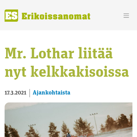
Skip
to
content
Mr. Lothar liitää
nyt kelkkakisoissa
Ajankohtaista
17.3.2021