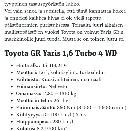
tyyppinen tasauspyörästön lukko.
Voi vain sanoa ja suositella, että tämä kannattaa kokea
ja onneksi kaikkea kivaa ei ole vielä tapettu
päästönormien puristuksessa. Toisaalta juuri alhaisen
mallistopäästöjen vuoksi Toyota on voinut Yaris GR:n
markkinoille juuri tuoda. Mutta se on toinen juttu se.
Toyota GR Yaris 1,6 Turbo 4 WD
Hinta alk.:
45 413,21 €
Moottori:
1.6 l, kolmisylint., turboahdin
Vaihteisto:
Kuusivaihteinen, manuaali
Voimansiirto:
Neliveto
Omamassa:
1280 – 1310 kg
Moottorin teho:
261 hv
Enimmäisvääntö:
360 Nm (3 000 – 4 600 r/min)
Kiihtyvyys:
(0–100 km/h) 5.5 s
Huippunopeus:
230 km/h
Kulutus:
8.2 l/100 km*