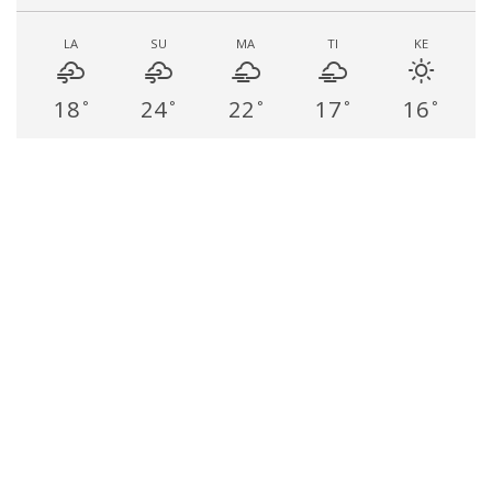
LA
SU
MA
TI
KE
18
24
22
17
16
°
°
°
°
°