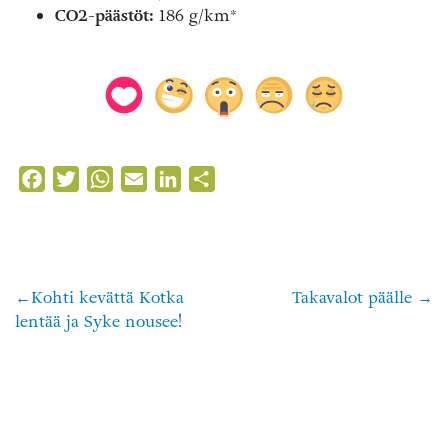
CO2-päästöt:
186 g/km*
Facebook
Twitter
WhatsApp
Email
LinkedIn
Share
Kohti kevättä Kotka
Takavalot päälle
Artikkelien
lentää ja Syke nousee!
selaus