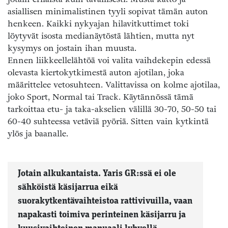
asiallisen minimalistinen tyyli sopivat tämän auton
henkeen. Kaikki nykyajan hilavitkuttimet toki
löytyvät isosta medianäytöstä lähtien, mutta nyt
kysymys on jostain ihan muusta.
Ennen liikkeellelähtöä voi valita vaihdekepin edessä
olevasta kiertokytkimestä auton ajotilan, joka
määrittelee vetosuhteen. Valittavissa on kolme ajotilaa,
joko Sport, Normal tai Track. Käytännössä tämä
tarkoittaa etu- ja taka-akselien välillä 30-70, 50-50 tai
60-40 suhteessa vetäviä pyöriä. Sitten vain kytkintä
ylös ja baanalle.
Jotain alkukantaista. Yaris GR:ssä ei ole
sähköistä käsijarrua eikä
suorakytkentävaihteistoa rattivivuilla, vaan
napakasti toimiva perinteinen käsijarru ja