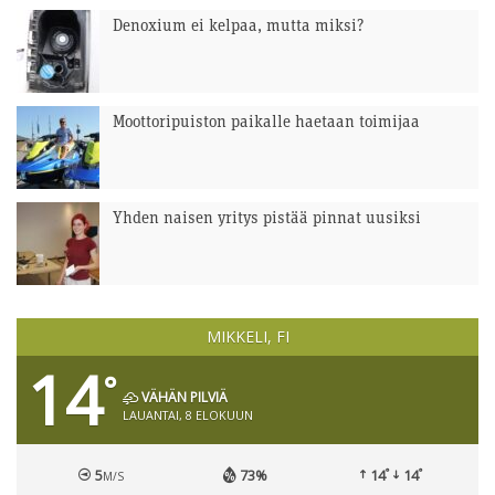
Denoxium ei kelpaa, mutta miksi?
Moottoripuiston paikalle haetaan toimijaa
Yhden naisen yritys pistää pinnat uusiksi
MIKKELI, FI
14
°
VÄHÄN PILVIÄ
LAUANTAI, 8 ELOKUUN
°
°
5
73%
14
14
M/S