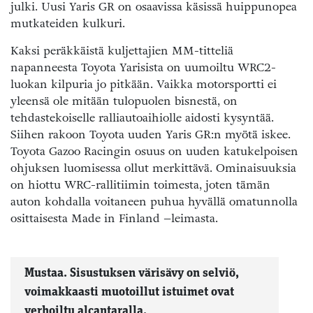
julki. Uusi Yaris GR on osaavissa käsissä huippunopea
mutkateiden kulkuri.
Kaksi peräkkäistä kuljettajien MM-titteliä
napanneesta Toyota Yarisista on uumoiltu WRC2-
luokan kilpuria jo pitkään. Vaikka motorsportti ei
yleensä ole mitään tulopuolen bisnestä, on
tehdastekoiselle ralliautoaihiolle aidosti kysyntää.
Siihen rakoon Toyota uuden Yaris GR:n myötä iskee.
Toyota Gazoo Racingin osuus on uuden katukelpoisen
ohjuksen luomisessa ollut merkittävä. Ominaisuuksia
on hiottu WRC-rallitiimin toimesta, joten tämän
auton kohdalla voitaneen puhua hyvällä omatunnolla
osittaisesta Made in Finland –leimasta.
Mustaa. Sisustuksen värisävy on selviö,
voimakkaasti muotoillut istuimet ovat
verhoiltu alcantaralla.