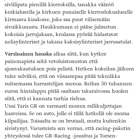
siviilipata pienillä kierroksilla, tanakka vääntö
keskialueella ja kirkuen punaiselle kierroslukualueelle
kirmaava kisakone, joka saa puut vilisemään
sivuikkunasta. Haukkumaan ei pääse julmetun
kokoisia jarrujakaan, keulassa pyörää hidastavat
nelisylinteriset ja takana kaksisylinteriset jarrusatulat.
Varsinainen hauska
alkaa siitä, kun kytkee
painonapista sekä vetoluistoneston että
ajonvakautuksen pois pelistä. Hetken kokeilun jälkeen
tulee selväksi, että on viisaampaa pitää tekniikka
suitsemassa harrastelijan menoa. Reilun 50 tuhannen
euron hintalappu pitää osaltaan takaraivossa huolen
siitä, että ei kannata turhia riehua.
Uusi Yaris GR on varmasti monen rallikuljettajan
haaveissa. Se on auto, jolle ei tällä hetkellä ole suoraa
kilpailijaa. Toisaalta se on brutaali, mutta kuitenkin
sivistynyt. Varusteista sen verran, että racing-paketin
yhteydessä tulee GR-Racing -jousitus ja Torsen-