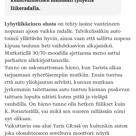
kuusivaihteinen manuaali lyhyellä
liikeradalla.
Lyhytliikkeinen alusta
on tehty isoine vanteineen
nopeaan ajoon vaikka radalle. Talvikelissäkin auto
toimii yllättävän hyvin, ainoa vaan että sallittu nopeus
kipuaa tauluun heti vaihdekaavion alkajaisiksi.
Mutkatiellä 30/70-moodilla ajettaessa meno sattui
parhaiten allekirjoittaneelle.
Tunne on uskomattoman hieno, kun Yarista alkaa
tarjoamaan syheröisempiin mutkiin. Ensin tuntuu
että auto yliohjautuu selvästi, kunnes mutkaan
jyrkemmin taitettaessa auto tuntuu hieman puskevan
taittuen lopulta nätisti kuten pitää ja vieläpä
vauhdilla. On hieno tunne olla hetken fiilikset kuin
K. Poranterällä, vai mikä sen nuoren ralliässän nimi
nyt olikaan.
Vaikuttavin osa-alue Yaris GR:ssä on kuitenkin auton
joka olosuhteeseen soveltuva moottori: nöyrä