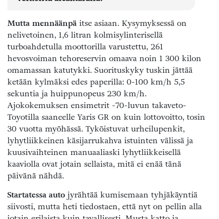
Mutta mennäänpä
itse asiaan. Kysymyksessä on
nelivetoinen, 1,6 litran kolmisylinterisellä
turboahdetulla moottorilla varustettu, 261
hevosvoiman tehoreservin omaava noin 1 300 kilon
omamassan katutykki. Suorituskyky tuskin jättää
ketään kylmäksi edes paperilla: 0-100 km/h 5,5
sekuntia ja huippunopeus 230 km/h.
Ajokokemuksen ensimetrit -70-luvun takaveto-
Toyotilla saaneelle Yaris GR on kuin lottovoitto, tosin
30 vuotta myöhässä. Tyköistuvat urheilupenkit,
lyhytliikkeinen käsijarrukahva istuinten välissä ja
kuusivaihteinen manuaaliaski lyhytliikkeisellä
kaaviolla ovat jotain sellaista, mitä ei enää tänä
päivänä nähdä.
Startatessa auto
jyrähtää kumisemaan tyhjäkäyntiä
siivosti, mutta heti tiedostaen, että nyt on pellin alla
jotain erilaista kuin tavallisesti. Musta katto ja