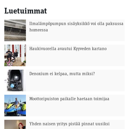
Luetuimmat
Ilmalämpöpumpun sisäyksikkö voi olla paksussa
homeessa
Haukivuorella avautui Kyyveden kartano
Denoxium ei kelpaa, mutta miksi?
Moottoripuiston paikalle haetaan toimijaa
Yhden naisen yritys pistää pinnat uusiksi