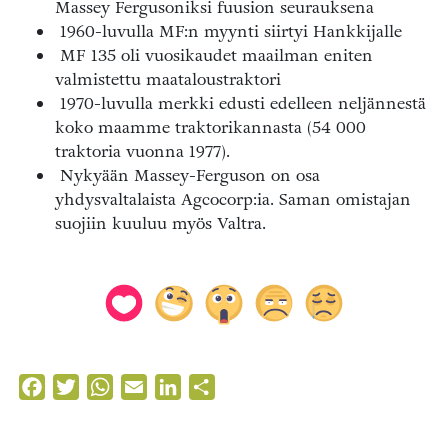
Massey Fergusoniksi fuusion seurauksena
1960-luvulla MF:n myynti siirtyi Hankkijalle
MF 135 oli vuosikaudet maailman eniten
valmistettu maataloustraktori
1970-luvulla merkki edusti edelleen neljännestä
koko maamme traktorikannasta (54 000
traktoria vuonna 1977).
Nykyään Massey-Ferguson on osa
yhdysvaltalaista Agcocorp:ia. Saman omistajan
suojiin kuuluu myös Valtra.
Facebook
Twitter
WhatsApp
Email
LinkedIn
Share