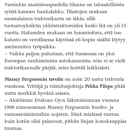
Varsinkin maatalouspuolella tilanne on taloudellisista
syistä katsoen hankalahko. Tilastojen mukaan
suomalainen traktorikanta on iäkäs, sillä
tuotantoyksikön ykköstraktoreiden keski-ikä on yli 15
vuotta. Hakamäen mukaan on huomioitava, että tuo
kalusto on verollisessa käytössä eli kopin sisältä löytyy
useimmiten työpaikka.
– Vaikka paljon puhutaan, että Suomessa on yksi
Euroopan vanhimmista autokannoista, niin ei se vielä
traktorikannalle pärjää, mies heittää leikkisästi.
Massey Fergusonin tavoite
on noin 20 uutta traktoria
vuodessa. Yrittäjä ja toimitusjohtaja
Pekka Piispa
pitää
uutta merkkiä hyvänä asiana.
– Aloitimme Etukone Oy:n liiketoiminnan vuonna
1988 nimenomaan Massey Fergusonin huolto- ja
varaosatoimintoihin nojaten. Siinä mielessä tuntuu
kuin kotiin olisi palannut, pitkän linjan konekauppias
tuumaa.