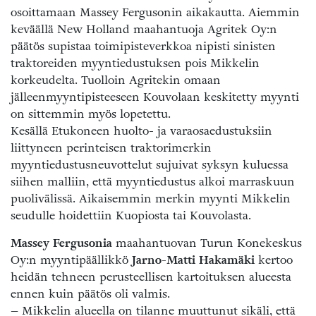
osoittamaan Massey Fergusonin aikakautta. Aiemmin
keväällä New Holland maahantuoja Agritek Oy:n
päätös supistaa toimipisteverkkoa nipisti sinisten
traktoreiden myyntiedustuksen pois Mikkelin
korkeudelta. Tuolloin Agritekin omaan
jälleenmyyntipisteeseen Kouvolaan keskitetty myynti
on sittemmin myös lopetettu.
Kesällä Etukoneen huolto- ja varaosaedustuksiin
liittyneen perinteisen traktorimerkin
myyntiedustusneuvottelut sujuivat syksyn kuluessa
siihen malliin, että myyntiedustus alkoi marraskuun
puolivälissä. Aikaisemmin merkin myynti Mikkelin
seudulle hoidettiin Kuopiosta tai Kouvolasta.
Massey Fergusonia
maahantuovan Turun Konekeskus
Oy:n myyntipäällikkö
Jarno-Matti Hakamäki
kertoo
heidän tehneen perusteellisen kartoituksen alueesta
ennen kuin päätös oli valmis.
– Mikkelin alueella on tilanne muuttunut sikäli, että