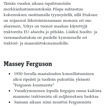
Tämän vuoden aikana tapahtuneisiin
merkkiedustusmuutoksiin Piispa suhtautuu
kokemuksen osoittamalla tyyneydellä, sillä Etukone
on nojannut liiketoiminnassaan moneen eri osa-
alueeseen. Yritys on tuonut maahan käytettyjä
traktoreita EU-alueelta jo pitkään. Lisäksi huolto- ja
varaosaedustuksia on puolelle kymmenelle eri
traktori- ja maansiirtokonemerkille.
Massey Ferguson
1950-luvulla maatalouden koneellistuminen
alkoi ripeästi ja tuolloin puhuttiin yleisesti
”Ferguson-kuumeesta”
Vuosikymmenen lopulla fergujen osuus kaikista
maamme traktoreista oli neljänneksen luokkaa
Samaan aikaan nimi muuttui Fergusonista