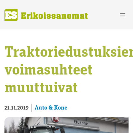
Skip
to
content
Traktoriedustuksie
voimasuhteet
muuttuivat
Auto & Kone
21.11.2019