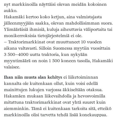
nyt markkinoilla näyttäisi olevan meidän kokoinen
aukko.
Hakamäki kertoo koko ketjun, aina valmistajasta
jälleenmyyjään saakka, olevan mahdollisimman suora.
Ylimääräisiä ihmisiä, kuluja aiheuttavia väliportaita tai
monikerroksisia tietojärjestelmiä ei ole.
– Traktorimarkkinat ovat muuttuneet 10 vuoden
aikana valtavasti. Silloin Suomessa myytiin vuosittain
3 500–4000 uutta traktoria, kun nykyään
myyntimäärä on noin 1 500 koneen tasolla, Hakamäki
valaisee.
Ihan niin musta alan kehitys
ei liiketoiminnan
kannalta ole kuitenkaan ollut, kuin voisi edellä
mainittujen lukujen varjossa äkkiseltään otaksua.
Hakamäen mukaan liikevaihdolla ja hevosvoimilla
mitattuna traktorimarkkinat ovat yhtä suuret kuin
aiemminkin. Tämä ei kuitenkaan tarkoita sitä, etteikö
markkinoilla olisi tarvetta tehdä lisää konekauppaa.