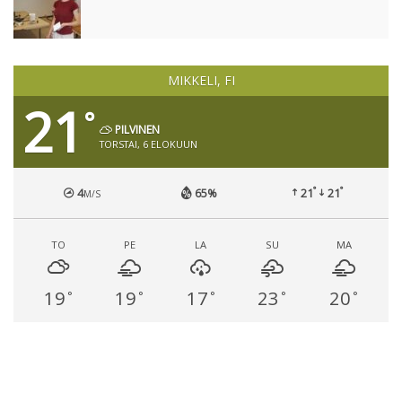
MIKKELI, FI
21
°
PILVINEN
TORSTAI, 6 ELOKUUN
°
°
4
65%
21
21
M/S
TO
PE
LA
SU
MA
19
19
17
23
20
°
°
°
°
°