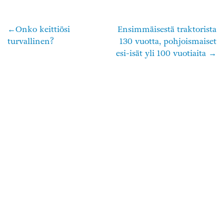
Onko keittiösi
Ensimmäisestä traktorista
Artikkelien
turvallinen?
130 vuotta, pohjoismaiset
selaus
esi-isät yli 100 vuotiaita