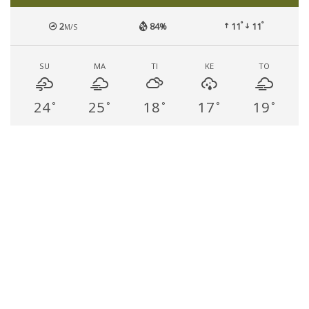
°
°
2
84%
11
11
M/S
SU
MA
TI
KE
TO
24
25
18
17
19
°
°
°
°
°