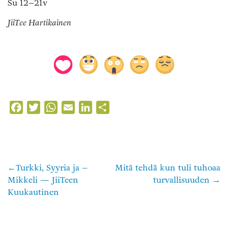
Su 12–21v
JiiTee Hartikainen
Facebook
Twitter
WhatsApp
Email
LinkedIn
Share
Turkki, Syyria ja –
Mitä tehdä kun tuli tuhoaa
Artikkelien
Mikkeli — JiiTeen
turvallisuuden
selaus
Kuukautinen