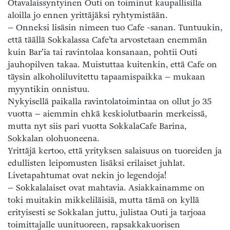
Otavalaissyntyinen Outi on toiminut kaupallisilla
aloilla jo ennen yrittäjäksi ryhtymistään.
– Onneksi lisäsin nimeen tuo Cafe -sanan. Tuntuukin,
että täällä Sokkalassa Cafe’ta arvostetaan enemmän
kuin Bar’ia tai ravintolaa konsanaan, pohtii Outi
jauhopilven takaa. Muistuttaa kuitenkin, että Cafe on
täysin alkoholiluvitettu tapaamispaikka – mukaan
myyntikin onnistuu.
Nykyisellä paikalla ravintolatoimintaa on ollut jo 35
vuotta – aiemmin ehkä keskiolutbaarin merkeissä,
mutta nyt siis pari vuotta SokkalaCafe Barina,
Sokkalan olohuoneena.
Yrittäjä kertoo, että yrityksen salaisuus on tuoreiden ja
edullisten leipomusten lisäksi erilaiset juhlat.
Livetapahtumat ovat nekin jo legendoja!
– Sokkalalaiset ovat mahtavia. Asiakkainamme on
toki muitakin mikkeliläisiä, mutta tämä on kyllä
erityisesti se Sokkalan juttu, julistaa Outi ja tarjoaa
toimittajalle uunituoreen, rapsakkakuorisen