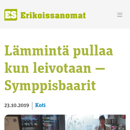
Skip
to
content
Lämmintä pullaa
kun leivotaan —
Symppisbaarit
Koti
23.10.2019