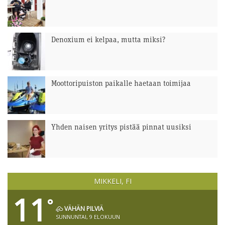
Denoxium ei kelpaa, mutta miksi?
Moottoripuiston paikalle haetaan toimijaa
Yhden naisen yritys pistää pinnat uusiksi
MIKKELI, FI
11
°
VÄHÄN PILVIÄ
SUNNUNTAI, 9 ELOKUUN