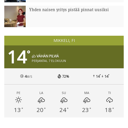
Yhden naisen yritys pistää pinnat uusiksi
MIKKELI, FI
14
°
VÄHÄN PILVIÄ
PERJANTAI, 7 ELOKUUN
°
°
4
72%
14
14
M/S
PE
LA
SU
MA
TI
13
20
24
23
18
°
°
°
°
°