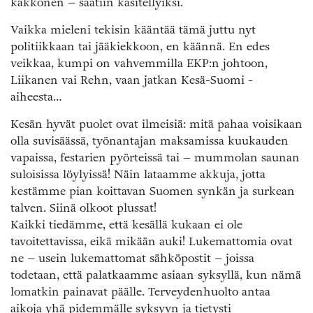
kakkonen – saatiin käsitellyiksi.
Vaikka mieleni tekisin kääntää tämä juttu nyt
politiikkaan tai jääkiekkoon, en käännä. En edes
veikkaa, kumpi on vahvemmilla EKP:n johtoon,
Liikanen vai Rehn, vaan jatkan Kesä-Suomi -
aiheesta…
Kesän hyvät puolet ovat ilmeisiä: mitä pahaa voisikaan
olla suvisäässä, työnantajan maksamissa kuukauden
vapaissa, festarien pyörteissä tai – mummolan saunan
suloisissa löylyissä! Näin lataamme akkuja, jotta
kestämme pian koittavan Suomen synkän ja surkean
talven. Siinä olkoot plussat!
Kaikki tiedämme, että kesällä kukaan ei ole
tavoitettavissa, eikä mikään auki! Lukemattomia ovat
ne – usein lukemattomat sähköpostit – joissa
todetaan, että palatkaamme asiaan syksyllä, kun nämä
lomatkin painavat päälle. Terveydenhuolto antaa
aikoja yhä pidemmälle syksyyn ja tietysti