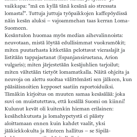
vaikkapa: ”mä en kyllä tänä kesänä aio stressata
lomasta!”. Tuttuja juttuja työpaikkojen kaffepöydissä
näin kesän aluksi – vajoammehan taas kerran Loma-
Suomeen.
Kesäntulon huomaa myös median aihevalinnoista:
neuvotaan, mistä löytää edullisimmat vuokramökit;
miten puutarhasta kitketään pelottavat vieraslajit ja
listitään tappajaetanat (Espanjansiruetana, Arion
vulgaris); miten järjestetään kesäjuhlien tarjoilut;
miten vältetään tietyöt lomamatkalla. Näitä ohjeita ja
neuvoja on alettu suoltaa välittömästi sen jälkeen, kun
pääsiäisnoitien kepposet saatiin raportoiduiksi.
Tämäkin kirjoitus on muuten samaa kesäsälää: joka
suvi on muistutettava, että kesällä Suomi on kiinni!
Kulunut kevät oli kuitenkin hieman erilainen:
kesähehkutusta ja lomahypetystä ei päästy
aloittamaan ennen kuin kahdet vaalit, yksi
jääkiekkokulta ja Rinteen hallitus – se Sipilä-