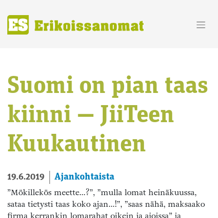
Skip
to
content
Suomi on pian taas
kiinni — JiiTeen
Kuukautinen
Ajankohtaista
19.6.2019
”Mökillekös meette…?”, ”mulla lomat heinäkuussa,
sataa tietysti taas koko ajan…!”, ”saas nähä, maksaako
firma kerrankin lomarahat oikein ja ajoissa” ja