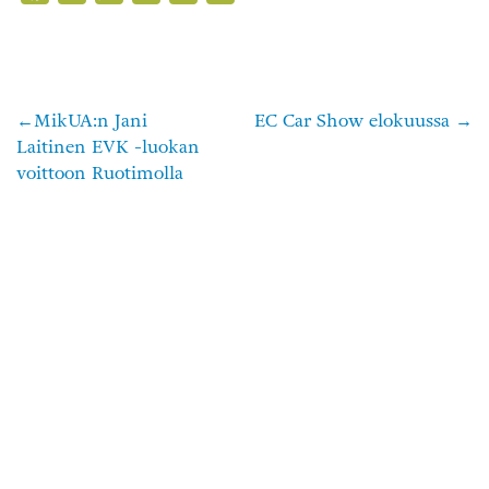
MikUA:n Jani
EC Car Show elokuussa
Artikkelien
Laitinen EVK -luokan
selaus
voittoon Ruotimolla