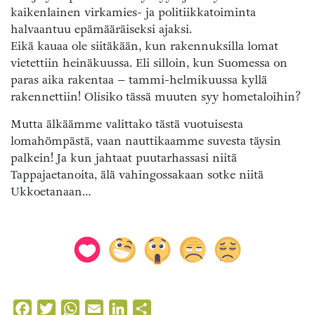
kaikenlainen virkamies- ja politiikkatoiminta
halvaantuu epämääräiseksi ajaksi.
Eikä kauaa ole siitäkään, kun rakennuksilla lomat
vietettiin heinäkuussa. Eli silloin, kun Suomessa on
paras aika rakentaa – tammi-helmikuussa kyllä
rakennettiin! Olisiko tässä muuten syy hometaloihin?
Mutta älkäämme valittako tästä vuotuisesta
lomahömpästä, vaan nauttikaamme suvesta täysin
palkein! Ja kun jahtaat puutarhassasi niitä
Tappajaetanoita, älä vahingossakaan sotke niitä
Ukkoetanaan…
Facebook
Twitter
WhatsApp
Email
LinkedIn
Share