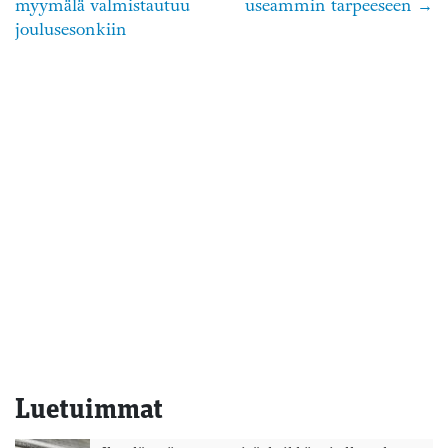
myymälä valmistautuu
useammin tarpeeseen
selaus
joulusesonkiin
Luetuimmat