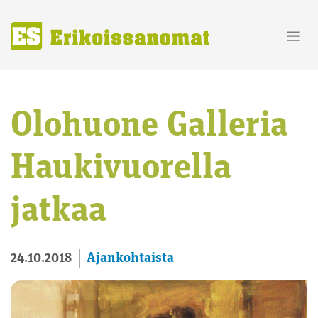
Skip
to
content
Olohuone Galleria
Haukivuorella
jatkaa
Ajankohtaista
24.10.2018