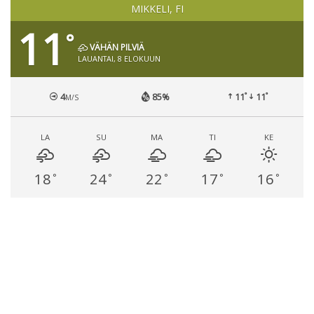
MIKKELI, FI
11
°
VÄHÄN PILVIÄ
LAUANTAI, 8 ELOKUUN
°
°
4
85%
11
11
M/S
LA
SU
MA
TI
KE
18
24
22
17
16
°
°
°
°
°