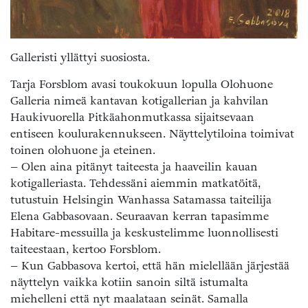
Galleristi yllättyi suosiosta.
Tarja Forsblom avasi toukokuun lopulla Olohuone
Galleria nimeä kantavan kotigallerian ja kahvilan
Haukivuorella Pitkäahonmutkassa sijaitsevaan
entiseen koulurakennukseen. Näyttelytiloina toimivat
toinen olohuone ja eteinen.
– Olen aina pitänyt taiteesta ja haaveilin kauan
kotigalleriasta. Tehdessäni aiemmin matkatöitä,
tutustuin Helsingin Wanhassa Satamassa taiteilija
Elena Gabbasovaan. Seuraavan kerran tapasimme
Habitare-messuilla ja keskustelimme luonnollisesti
taiteestaan, kertoo Forsblom.
– Kun Gabbasova kertoi, että hän mielellään järjestää
näyttelyn vaikka kotiin sanoin siltä istumalta
miehelleni että nyt maalataan seinät. Samalla