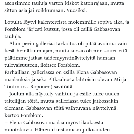
asensimme tauluja varten kiskot katonrajaan, mutta
sitten asia jäi roikkumaan. Vuosiksi.
Lopulta löytyi kalentereista molemmille sopiva aika, ja
Forsblom järjesti kutsut, jossa oli esillä Gabbasovan
tauluja.
– Alun perin galleriaa tarkoitus oli pitää avoinna vain
kesä-heinäkuun ajan, mutta suosio oli niin suuri, että
päätimme jatkaa taidemyyntinäyttelyitä hamaan
tulevaisuuteen, iloitsee Forsblom.
Parhaillaan galleriassa on esillä Elena Gabbasovan
maalauksia ja sekä Pitkäahosta lähtöisin olevan Mirja
Tontin (os. Roponen) savitöitä.
– Joulun alla näyttely vaihtuu ja esille tulee uuden
taiteilijan töitä, mutta galleriassa tulee jatkossakin
olemaan Gabbasovan töitä vaihtuvana näyttelynä,
kertoo Forsblom.
– Elena Gabbasova maalaa myös tilauksesta
muotokuvia. Hänen ikuistamiaan julkisuuden