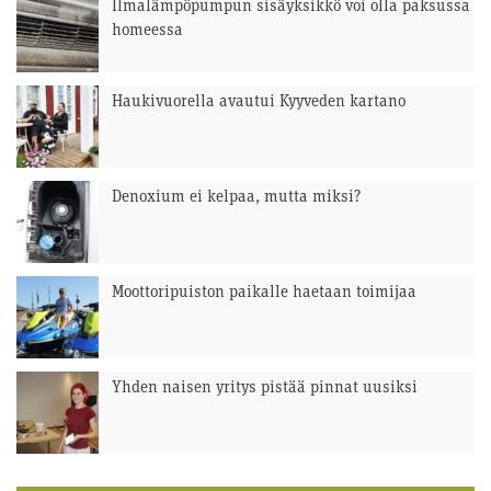
Ilmalämpöpumpun sisäyksikkö voi olla paksussa
homeessa
Haukivuorella avautui Kyyveden kartano
Denoxium ei kelpaa, mutta miksi?
Moottoripuiston paikalle haetaan toimijaa
Yhden naisen yritys pistää pinnat uusiksi