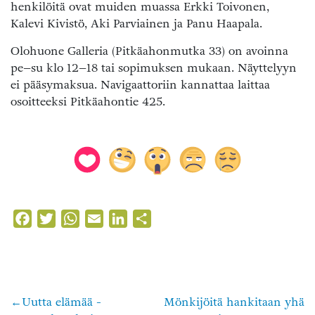
henkilöitä ovat muiden muassa Erkki Toivonen,
Kalevi Kivistö, Aki Parviainen ja Panu Haapala.
Olohuone Galleria (Pitkäahonmutka 33) on avoinna
pe–su klo 12–18 tai sopimuksen mukaan. Näyttelyyn
ei pääsymaksua. Navigaattoriin kannattaa laittaa
osoitteeksi Pitkäahontie 425.
Facebook
Twitter
WhatsApp
Email
LinkedIn
Share
Uutta elämää -
Mönkijöitä hankitaan yhä
Artikkelien