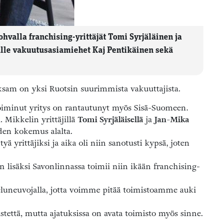
valla franchising-yrittäjät Tomi Syrjäläinen ja
lle vakuutusasiamiehet Kaj Pentikäinen sekä
ksam on yksi Ruotsin suurimmista vakuuttajista.
toiminut yritys on rantautunyt myös Sisä-Suomeen.
 Mikkelin yrittäjillä
Tomi Syrjäläisellä
ja
Jan-Mika
en kokemus alalta.
ä yrittäjiksi ja aika oli niin sanotusti kypsä, joten
än lisäksi Savonlinnassa toimii niin ikään franchising-
veluneuvojalla, jotta voimme pitää toimistoamme auki
istettä, mutta ajatuksissa on avata toimisto myös sinne.