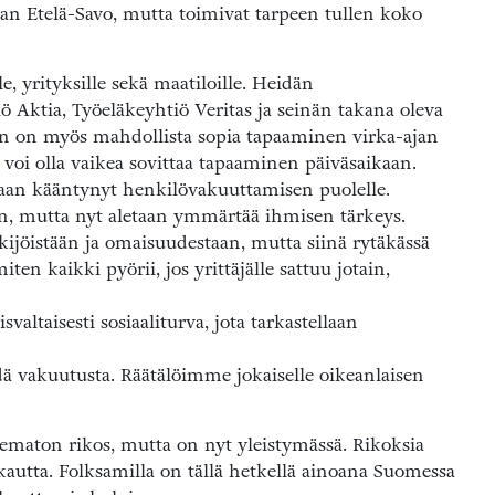
an Etelä-Savo, mutta toimivat tarpeen tullen koko
e, yrityksille sekä maatiloille. Heidän
Aktia, Työeläkeyhtiö Veritas ja seinän takana oleva
den on myös mahdollista sopia tapaaminen virka-ajan
 voi olla vaikea sovittaa tapaaminen päiväsaikaan.
an kääntynyt henkilövakuuttamisen puolelle.
, mutta nyt aletaan ymmärtää ihmisen tärkeys.
ekijöistään ja omaisuudestaan, mutta siinä rytäkässä
iten kaikki pyörii, jos yrittäjälle sattuu jotain,
valtaisesti sosiaaliturva, jota tarkastellaan
hdä vakuutusta. Räätälöimme jokaiselle oikeanlaisen
maton rikos, mutta on nyt yleistymässä. Rikoksia
kautta. Folksamilla on tällä hetkellä ainoana Suomessa