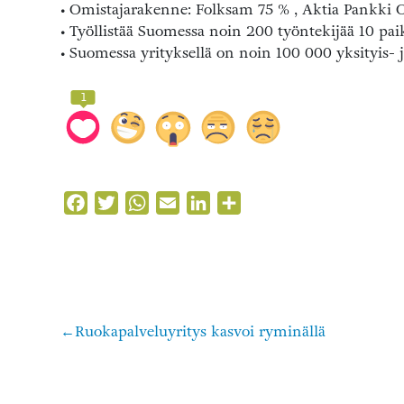
• Omistajarakenne: Folksam 75 % , Aktia Pankki O
• Työllistää Suomessa noin 200 työntekijää 10 pa
• Suomessa yrityksellä on noin 100 000 yksityis- j
1
Facebook
Twitter
WhatsApp
Email
LinkedIn
Share
Ruokapalveluyritys kasvoi ryminällä
Artikkelien
selaus