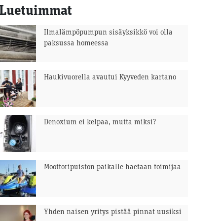
Luetuimmat
Ilmalämpöpumpun sisäyksikkö voi olla
paksussa homeessa
Haukivuorella avautui Kyyveden kartano
Denoxium ei kelpaa, mutta miksi?
Moottoripuiston paikalle haetaan toimijaa
Yhden naisen yritys pistää pinnat uusiksi