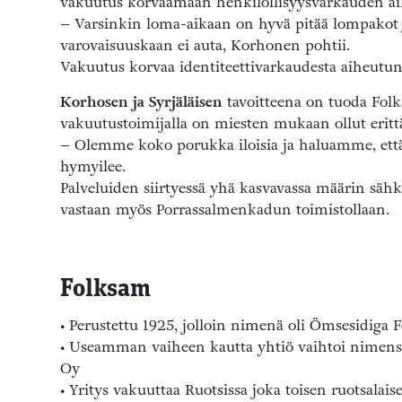
vakuutus korvaamaan henkilöllisyysvarkauden ai
– Varsinkin loma-aikaan on hyvä pitää lompakot ja
varovaisuuskaan ei auta, Korhonen pohtii.
Vakuutus korvaa identiteettivarkaudesta aiheutunei
Korhosen ja Syrjäläisen
tavoitteena on tuoda Folk
vakuutustoimijalla on miesten mukaan ollut erittä
– Olemme koko porukka iloisia ja haluamme, että a
hymyilee.
Palveluiden siirtyessä yhä kasvavassa määrin sähkö
vastaan myös Porrassalmenkadun toimistollaan.
Folksam
• Perustettu 1925, jolloin nimenä oli Ömsesidiga
• Useamman vaiheen kautta yhtiö vaihtoi nimen
Oy
• Yritys vakuuttaa Ruotsissa joka toisen ruotsalais