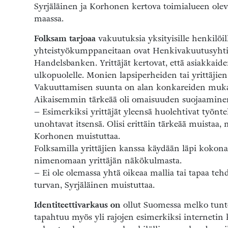
Syrjäläinen ja Korhonen kertova toimialueen olev
maassa.
Folksam tarjoaa
vakuutuksia yksityisille henkilöill
yhteistyökumppaneitaan ovat Henkivakuutusyhtiö 
Handelsbanken. Yrittäjät kertovat, että asiakkai
ulkopuolelle. Monien lapsiperheiden tai yrittäjien
Vakuuttamisen suunta on alan konkareiden muka
Aikaisemmin tärkeää oli omaisuuden suojaaminen
– Esimerkiksi yrittäjät yleensä huolehtivat työnt
unohtavat itsensä. Olisi erittäin tärkeää muistaa, m
Korhonen muistuttaa.
Folksamilla yrittäjien kanssa käydään läpi kokonais
nimenomaan yrittäjän näkökulmasta.
– Ei ole olemassa yhtä oikeaa mallia tai tapaa te
turvan, Syrjäläinen muistuttaa.
Identiteettivarkaus on
ollut Suomessa melko tunte
tapahtuu myös yli rajojen esimerkiksi internetin 