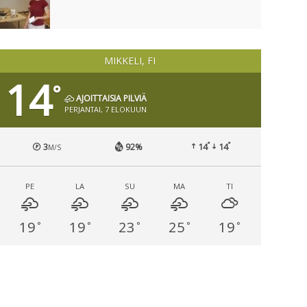
MIKKELI, FI
14
°
AJOITTAISIA PILVIÄ
PERJANTAI, 7 ELOKUUN
°
°
3
92%
14
14
M/S
PE
LA
SU
MA
TI
19
19
23
25
19
°
°
°
°
°