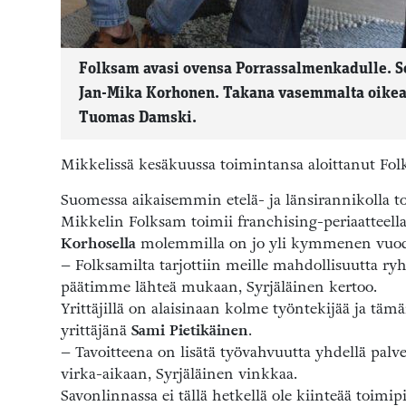
Folksam avasi ovensa Porrassalmenkadulle. Soh
Jan-Mika Korhonen. Takana vasemmalta oikea
Tuomas Damski.
Mikkelissä kesäkuussa toimintansa aloittanut Fol
Suomessa aikaisemmin etelä- ja länsirannikolla 
Mikkelin Folksam toimii franchising-periaatteella.
Korhosella
molemmilla on jo yli kymmenen vuod
– Folksamilta tarjottiin meille mahdollisuutta ryhty
päätimme lähteä mukaan, Syrjäläinen kertoo.
Yrittäjillä on alaisinaan kolme työntekijää ja täm
yrittäjänä
Sami Pietikäinen
.
– Tavoitteena on lisätä työvahvuutta yhdellä pal
virka-aikaan, Syrjäläinen vinkkaa.
Savonlinnassa ei tällä hetkellä ole kiinteää toimip