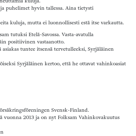
heuttamia kuluja.
 puhelimet hyvin tallessa. Aina tietysti
ta kuluja, mutta ei luonnollisesti estä itse varkautta.
sam tutuksi Etelä-Savossa. Vasta-avatulla
in positiivinen vastaanotto.
siakas tuntee itsensä tervetulleeksi, Syrjäläinen
iseksi Syrjäläinen kertoo, että he ottavat vahinkoasiat
 Försäkringsföreningen Svensk-Finland.
sä vuonna 2013 ja on nyt Folksam Vahinkovakuutus
en