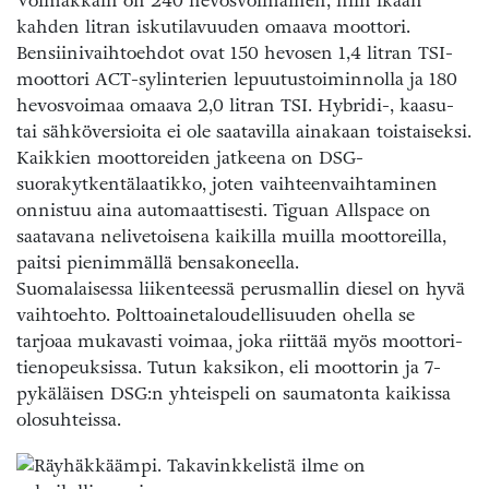
Voimakkain on 240 hevosvoimainen, niin ikään
kahden litran iskutilavuuden omaava moottori.
Bensiinivaihtoehdot ovat 150 hevosen 1,4 litran TSI-
moottori ACT-sylinterien lepuutustoiminnolla ja 180
hevosvoimaa omaava 2,0 litran TSI. Hybridi-, kaasu-
tai sähköversioita ei ole saatavilla ainakaan toistaiseksi.
Kaikkien moottoreiden jatkeena on DSG-
suorakytkentälaatikko, joten vaihteenvaihtaminen
onnistuu aina automaattisesti. Tiguan Allspace on
saatavana nelivetoisena kaikilla muilla moottoreilla,
paitsi pienimmällä bensakoneella.
Suomalaisessa liikenteessä perusmallin diesel on hyvä
vaihtoehto. Polttoainetaloudellisuuden ohella se
tarjoaa mukavasti voimaa, joka riittää myös moottori­
tienopeuksissa. Tutun kaksikon, eli moottorin ja 7-
pykäläisen DSG:n yhteispeli on saumatonta kaikissa
olosuhteissa.