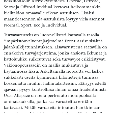
keskikonsolin kiertokytkimestä. Onroad, Offroad,
Snow ja Offroad invidual kertovat heikommankin
kielitaidon omaavalle oikean asetuksen. Lisäksi
maantieasennon ala-asetuksista löytyy vielä asennot
Normal, Sport, Eco ja Individual.
Turvavarustelu on
luonnollisesti kattavalla tasolla.
Ympäristönvalvontajärjestelmä Front Assist sisältää
jalankulkijatunnistuksen. Lisävarusteena saatavilla on
ennakoiva turvajärjestelmä, jonka ansiosta ikkunat ja
kattoluukku sulkeutuvat sekä turvavyöt esikiristyvät.
Vakionopeussäädin on mallia mukautuva ja
käytännössä fiksu. Askeltamalla nopeutta voi laskea
sukkelasti useita kymmeniä kilometrejä tunnissa
koskematta muihin hallintalaitteisiin. Etäisyys edellä
ajavaan pysyy kontrollissa ilman omaa huolehtimista.
Uusi Allspace on reilu perheauto monipuolisilla
ominaisuuksilla, jonka saa varusteltua erittäin
kattavasti. Mikäli varusteita intoutuu hankkimaan