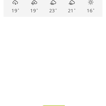
19
19
23
21
16
°
°
°
°
°