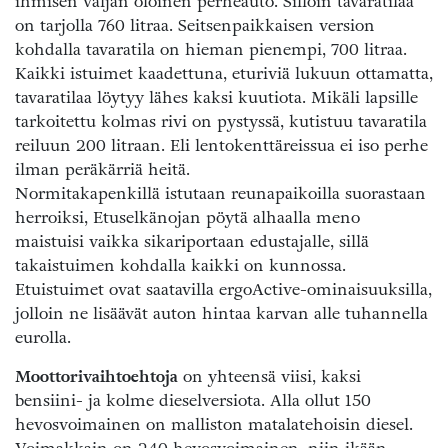
ihmisen väljän oloinen perheauto. Silloin tavaratilaa
on tarjolla 760 litraa. Seitsenpaikkaisen version
kohdalla tavaratila on hieman pienempi, 700 litraa.
Kaikki istuimet kaadettuna, eturiviä lukuun ottamatta,
tavaratilaa löytyy lähes kaksi kuutiota. Mikäli lapsille
tarkoitettu kolmas rivi on pystyssä, kutistuu tavaratila
reiluun 200 litraan. Eli lentokenttäreissua ei iso perhe
ilman peräkärriä heitä.
Normitakapenkillä istutaan reunapaikoilla suorastaan
herroiksi, Etuselkä­nojan pöytä alhaalla meno
maistuisi vaikka sikariportaan edustajalle, sillä
takaistuimen kohdalla kaikki on kunnossa.
Etuistuimet ovat saatavilla ergoActive-ominaisuuksilla,
jolloin ne lisäävät auton hintaa karvan alle tuhannella
eurolla.
Moottorivaihtoehtoja
on yhteensä viisi, kaksi
bensiini- ja kolme dieselversiota. Alla ollut 150
hevosvoimainen on malliston matalatehoisin diesel.