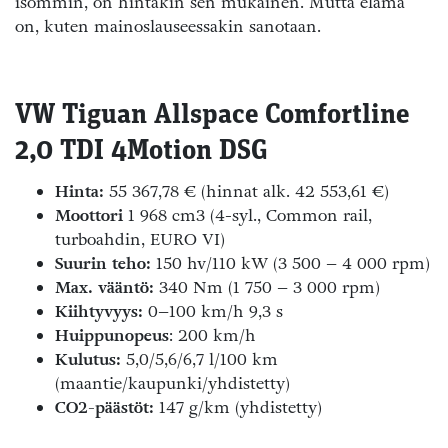
isommin, on hintakin sen mukainen. Mutta elämä
on, kuten mainoslauseessakin sanotaan.
VW Tiguan Allspace Comfortline
2,0 TDI 4Motion DSG
Hinta:
55 367,78 € (hinnat alk. 42 553,61 €)
Moottori
1 968 cm3 (4-syl., Common rail,
turboahdin, EURO VI)
Suurin teho:
150 hv/110 kW (3 500 – 4 000 rpm)
Max. vääntö:
340 Nm (1 750 – 3 000 rpm)
Kiihtyvyys:
0–100 km/h 9,3 s
Huippunopeus
: 200 km/h
Kulutus:
5,0/5,6/6,7 l/100 km
(maantie/kaupunki/yhdistetty)
CO2-päästöt:
147 g/km (yhdistetty)