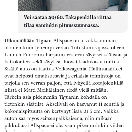
Voi säätää 40/60. Takapenkillä riittää
tilaa varsinkin pituussuunnassa.
Ulkonäöltään Tiguan
All­space on arvokkaamman
oloinen kuin lyhempi versio. Tutustumisajossa olleen
Launch Editionin harjatun rosterin sävyiset säälistat ja
kattokaiteet sekä sävylasit luovat laadukasta tuntua.
Sisältä auto on taattua Volkswagenia. Hallintalaitteet
ovat helposti omaksuttavia ja erilaisia toimintoja on
tarjolla sen verran paljon, että lyhyellä koeajolenkillä
niistä ei Matti Meikäläinen tiedä vielä mitään.
Tärkein asia pidemmän Tiguanin kohdalla on
tietenkin sisätilat. Akseliväli on kasvanut 11 senttiä ja
kokonaispituutta on kertynyt lisää 21,5 cm. Vaikka
auton saa myös seitsenpaikkaisena, niin mikään
pikkubussi Allspace ei ole, vaan pikemminkin viiden