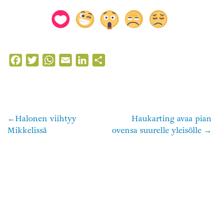
Facebook
Twitter
WhatsApp
Email
LinkedIn
Share
Halonen viihtyy
Haukarting avaa pian
Artikkelien
Mikkelissä
ovensa suurelle yleisölle
selaus