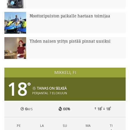
Moottoripuiston paikalle haetaan toimijaa
Yhden naisen yritys pistää pinnat uusiksi
MIKKELI, FI
18
°
TAIVAS ON SELKEÄ
PERJANTAI, 7 ELOKUUN
°
°
6
66%
18
18
M/S
PE
LA
SU
MA
TI