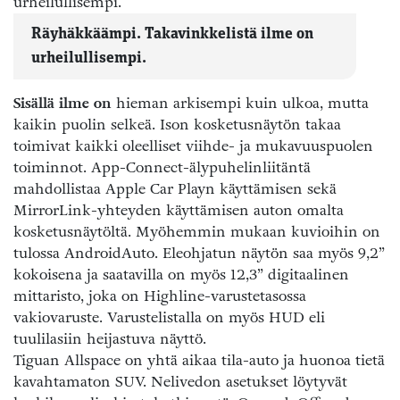
Räyhäkkäämpi. Takavinkkelistä ilme on
urheilullisempi.
Sisällä ilme on
hieman arkisempi kuin ulkoa, mutta
kaikin puolin selkeä. Ison kosketusnäytön takaa
toimivat kaikki oleelliset viihde- ja mukavuuspuolen
toiminnot. App-Connect-älypuhelinliitäntä
mahdollistaa Apple Car Playn käyttämisen sekä
MirrorLink-yhteyden käyttämisen auton omalta
kosketusnäytöltä. Myöhemmin mukaan kuvioihin on
tulossa AndroidAuto. Eleohjatun näytön saa myös 9,2”
kokoisena ja saatavilla on myös 12,3” digitaalinen
mittaristo, joka on Highline-varustetasossa
vakiovaruste. Varustelistalla on myös HUD eli
tuulilasiin heijastuva näyttö.
Tiguan Allspace on yhtä aikaa tila-auto ja huonoa tietä
kavahtamaton SUV. Nelivedon asetukset löytyvät