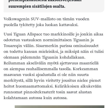
pienempikokoisesta kaksoisveljestään
suurempien sisätilojen osalta.
Volkswagenin SUV-mallisto on tämän vuoden
puolella tykitetty joka luokan kattavaksi.
Uusi Tiguan Allspace tuo markkinoille jo jonkin aikaa
odotetun vastauksen normimittaisen Tiguanin ja
Touareqin väliin. Sisarmerkin parissa ominaisuudet
on todettu kansan mieleisiksi, ja miksipä näin ei tulisi
olemaan pidemmän Tiguanin kohdallakaan.
Reilumman akselivälin myötä ajettavuus maantiellä
on aiempaa rauhallisemmalla tasolla. Korkeamman
maavaran vuoksi ajoalustalla ei ole niin suurta
merkitystä, sillä hyvin viritetty jousitus nielee pienet
heitot huomaamattomaksi. Kelirikkoisen alkukevään
runnomat pinnoitekraaterit tosin saavat alustan
kolahtamaan autossa kuin autossa.