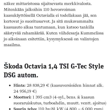
näkee mittaristossa sijaitsevasta merkkivalosta.
Mitenkään jalkoihin 110 hevosvoiman
kaasukäyttöisellä Octavialla ei todellakaan jää, sen
kertovat jo suoritusarvot. Ja sitä mukavammalta
kaasuauto alkaa tuntumaan, kun katsoo tankilla
säästyvää rahamäärää. Kuten viihdesarja Kummelissa
jo aikoinaan esitettiin, kysymyksessä on valintojen
maailma.
Škoda Octavia 1,4 TSI G-Tec Style
DSG autom.
Hinta:
28 838,29 € (kaasuversioiden hinnat alk.
24 956,19 €)
Moottori:
1 395 cm3 (4-syl., bens. & kaasun
suoraruiskutus, turboahdin, muutt. ventt. ajoitus)
Suurin teho:
110 hv/81 kW (4 800 – 6 000 rpm)