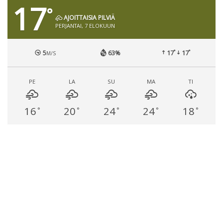
17
°
AJOITTAISIA PILVIÄ
PERJANTAI, 7 ELOKUUN
°
°
5
63%
17
17
M/S
PE
LA
SU
MA
TI
16
20
24
24
18
°
°
°
°
°