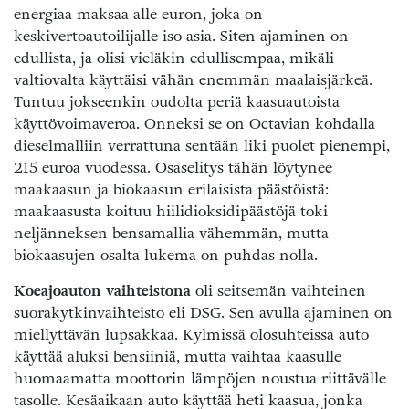
energiaa maksaa alle euron, joka on
keskivertoautoilijalle iso asia. Siten ajaminen on
edullista, ja olisi vieläkin edullisempaa, mikäli
valtiovalta käyttäisi vähän enemmän maalaisjärkeä.
Tuntuu jokseenkin oudolta periä kaasuautoista
käyttövoimaveroa. Onneksi se on Octavian kohdalla
dieselmalliin verrattuna sentään liki puolet pienempi,
215 euroa vuodessa. Osaselitys tähän löytynee
maakaasun ja biokaasun erilaisista päästöistä:
maakaasusta koituu hiilidioksidipäästöjä toki
neljänneksen bensamallia vähemmän, mutta
biokaasujen osalta lukema on puhdas nolla.
Koeajoauton vaihteistona
oli seitsemän vaihteinen
suorakytkinvaihteisto eli DSG. Sen avulla ajaminen on
miellyttävän lupsakkaa. Kylmissä olosuhteissa auto
käyttää aluksi bensiiniä, mutta vaihtaa kaasulle
huomaamatta moottorin lämpöjen noustua riittävälle
tasolle. Kesäaikaan auto käyttää heti kaasua, jonka