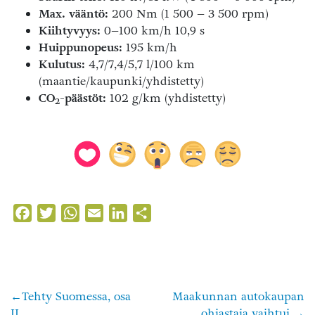
Max. vääntö:
200 Nm (1 500 – 3 500 rpm)
Kiihtyvyys:
0–100 km/h 10,9 s
Huippunopeus:
195 km/h
Kulutus:
4,7/7,4/5,7 l/100 km
(maantie/kaupunki/yhdistetty)
CO
-päästöt:
102 g/km (yhdistetty)
2
Facebook
Twitter
WhatsApp
Email
LinkedIn
Share
Tehty Suomessa, osa
Maakunnan autokaupan
Artikkelien
II
ohjastaja vaihtui