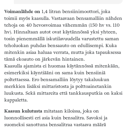
Voimanlähde on
1,4 litran bensiinimoottori, joka
toimii myös kaasulla. Vastaavaan bensamalliin nähden
tehoja on 40 hevosvoimaa vähemmän (150 hv vs. 110
hv). Hinnaltaan autot ovat käytännössä yksi yhteen,
tosin pienemmällä iskutilavuudella varustettu saman
teholuokan puhdas bensaauto on edullisempi. Kuka
mitenkin asiaa haluaa verrata, mutta joka tapauksessa
tämä ekoauto on järkevän hintainen.
Kaasulla ajamista ei huomaa käytännössä mitenkään,
esimerkiksi käyntiääni on sama kuin bensiiniä
poltettaessa. Ero bensamalliin löytyy takaluukun
merkkien lisäksi mittaristosta ja polttoainetankin
luukusta. Sekä mittareita että tankkausputkia on kaksi
kappaletta.
Kaasun kulutusta
mitataan kiloissa, joka on
luonnollisesti eri asia kuin bensalitra. Savoksi ja
suomeksi sanottuna bensalitraa vastaava määrä