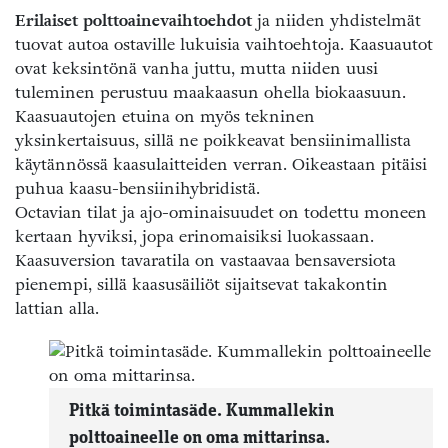
Erilaiset polttoainevaihtoehdot
ja niiden yhdistelmät
tuovat autoa ostaville lukuisia vaihtoehtoja. Kaasuautot
ovat keksintönä vanha juttu, mutta niiden uusi
tuleminen perustuu maakaasun ohella biokaasuun.
Kaasuautojen etuina on myös tekninen
yksinkertaisuus, sillä ne poikkeavat bensiinimallista
käytännössä kaasulaitteiden verran. Oikeastaan pitäisi
puhua kaasu-bensiinihybridistä.
Octavian tilat ja ajo-ominaisuudet on todettu moneen
kertaan hyviksi, jopa erinomaisiksi luokassaan.
Kaasuversion tavaratila on vastaavaa bensaversiota
pienempi, sillä kaasusäiliöt sijaitsevat takakontin
lattian alla.
Pitkä toimintasäde. Kummallekin
polttoaineelle on oma mittarinsa.