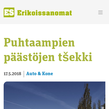
Skip
to
content
Puhtaampien
päästöjen tšekki
Auto & Kone
17.5.2018