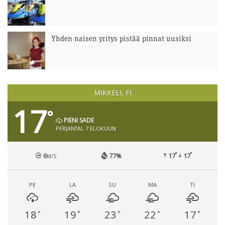
Yhden naisen yritys pistää pinnat uusiksi
MIKKELI, FI
17
°
PIENI SADE
PERJANTAI, 7 ELOKUUN
°
°
6
77%
17
17
M/S
PE
LA
SU
MA
TI
18
19
23
22
17
°
°
°
°
°