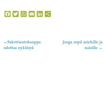
Facebook
Twitter
WhatsApp
Email
LinkedIn
Share
Pakettiautokauppa
Jooga sopii miehille ja
Artikkelien
odottaa nykäisyä
naisille
selaus