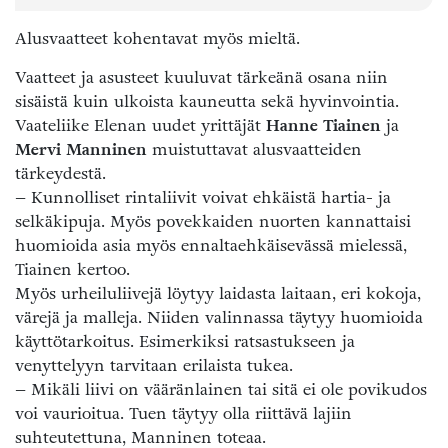
Alusvaatteet kohentavat myös mieltä.
Vaatteet ja asusteet kuuluvat tärkeänä osana niin
sisäistä kuin ulkoista kauneutta sekä hyvinvointia.
Vaateliike Elenan uudet yrittäjät
Hanne Tiainen
ja
Mervi Manninen
muistuttavat alusvaatteiden
tärkeydestä.
– Kunnolliset rintaliivit voivat ehkäistä hartia- ja
selkäkipuja. Myös povekkaiden nuorten kannattaisi
huomioida asia myös ennaltaehkäisevässä mielessä,
Tiainen kertoo.
Myös urheiluliivejä löytyy laidasta laitaan, eri kokoja,
värejä ja malleja. Niiden valinnassa täytyy huomioida
käyttötarkoitus. Esimerkiksi ratsastukseen ja
venyttelyyn tarvitaan erilaista tukea.
– Mikäli liivi on vääränlainen tai sitä ei ole povikudos
voi vaurioitua. Tuen täytyy olla riittävä lajiin
suhteutettuna, Manninen toteaa.