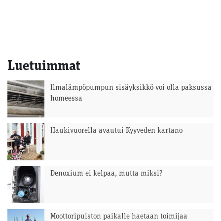
Luetuimmat
Ilmalämpöpumpun sisäyksikkö voi olla paksussa
homeessa
Haukivuorella avautui Kyyveden kartano
Denoxium ei kelpaa, mutta miksi?
Moottoripuiston paikalle haetaan toimijaa