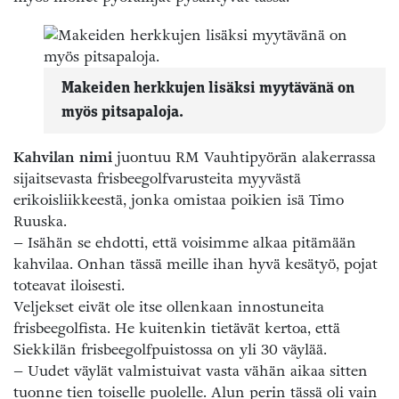
Makeiden herkkujen lisäksi myytävänä on
myös pitsapaloja.
Kahvilan nimi
juontuu RM Vauhtipyörän alakerrassa
sijaitsevasta frisbeegolfvarusteita myyvästä
erikoisliikkeestä, jonka omistaa poikien isä Timo
Ruuska.
– Isähän se ehdotti, että voisimme alkaa pitämään
kahvilaa. Onhan tässä meille ihan hyvä kesätyö, pojat
toteavat iloisesti.
Veljekset eivät ole itse ollenkaan innostuneita
frisbeegolfista. He kuitenkin tietävät kertoa, että
Siekkilän frisbeegolfpuistossa on yli 30 väylää.
– Uudet väylät valmistuivat vasta vähän aikaa sitten
tuonne tien toiselle puolelle. Alun perin tässä oli vain