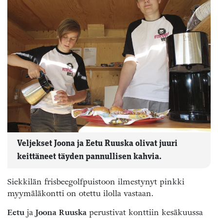
Veljekset Joona ja Eetu Ruuska olivat juuri
keittäneet täyden pannullisen kahvia.
Siekkilän frisbeegolfpuistoon ilmestynyt pinkki
myymäläkontti on otettu ilolla vastaan.
Eetu
ja
Joona Ruuska
perustivat konttiin kesäkuussa