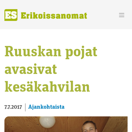
Skip
to
content
Ruuskan pojat
avasivat
kesäkahvilan
Ajankohtaista
7.7.2017