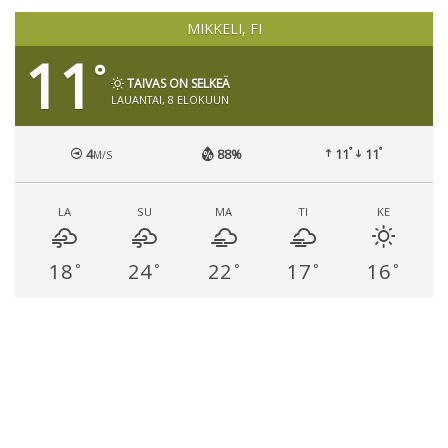
MIKKELI, FI
11
°
TAIVAS ON SELKEÄ
LAUANTAI, 8 ELOKUUN
°
°
4
88%
11
11
M/S
LA
SU
MA
TI
KE
18
24
22
17
16
°
°
°
°
°