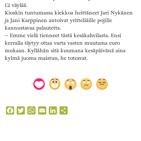
12 väylää.
Kioskin tuntumassa kiekkoa heittäneet Jari Nykänen
ja Jani Karppinen antoivat yritteliäille pojille
kannustavaa palautetta.
– Emme vielä tienneet tästä kesäkahvilasta. Ensi
kerralla täytyy ottaa varta vasten muutama euro
mukaan. Kyllähän sitä kuumana kesäpäivänä aina
kylmä juoma maistuu, he toteavat.
Facebook
Twitter
WhatsApp
Email
LinkedIn
Share