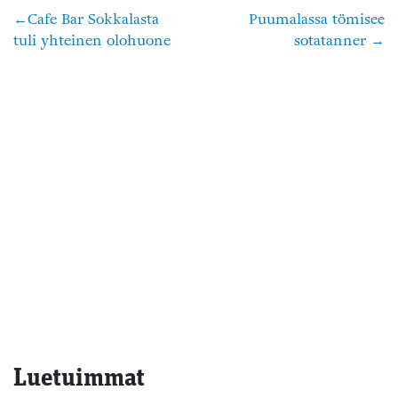
Cafe Bar Sokkalasta
Puumalassa tömisee
Artikkelien
tuli yhteinen olohuone
sotatanner
selaus
Luetuimmat