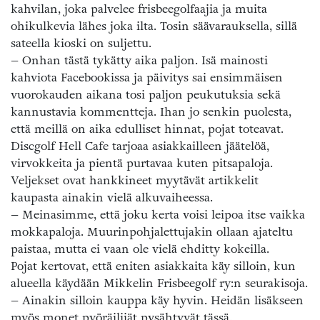
kahvilan, joka palvelee frisbeegolfaajia ja muita
ohikulkevia lähes joka ilta. Tosin säävarauksella, sillä
sateella kioski on suljettu.
– Onhan tästä tykätty aika paljon. Isä mainosti
kahviota Facebookissa ja päivitys sai ensimmäisen
vuorokauden aikana tosi paljon peukutuksia sekä
kannustavia kommentteja. Ihan jo senkin puolesta,
että meillä on aika edulliset hinnat, pojat toteavat.
Discgolf Hell Cafe tarjoaa asiakkailleen jäätelöä,
virvokkeita ja pientä purtavaa kuten pitsapaloja.
Veljekset ovat hankkineet myytävät artikkelit
kaupasta ainakin vielä alkuvaiheessa.
– Meinasimme, että joku kerta voisi leipoa itse vaikka
mokkapaloja. Muurinpohjalettujakin ollaan ajateltu
paistaa, mutta ei vaan ole vielä ehditty kokeilla.
Pojat kertovat, että eniten asiakkaita käy silloin, kun
alueella käydään Mikkelin Frisbeegolf ry:n seurakisoja.
– Ainakin silloin kauppa käy hyvin. Heidän lisäkseen
myös monet pyöräilijät pysähtyvät tässä.