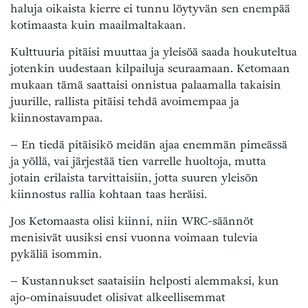
haluja oikaista kierre ei tunnu löytyvän sen enempää
kotimaasta kuin maailmaltakaan.
Kulttuuria pitäisi muuttaa ja yleisöä saada houkuteltua
jotenkin uudestaan kilpailuja seuraamaan. Ketomaan
mukaan tämä saattaisi onnistua palaamalla takaisin
juurille, rallista pitäisi tehdä avoimempaa ja
kiinnostavampaa.
– En tiedä pitäisikö meidän ajaa enemmän pimeässä
ja yöllä, vai järjestää tien varrelle huoltoja, mutta
jotain erilaista tarvittaisiin, jotta suuren yleisön
kiinnostus rallia kohtaan taas heräisi.
Jos Ketomaasta olisi kiinni, niin WRC-säännöt
menisivät uusiksi ensi vuonna voimaan tulevia
pykäliä isommin.
– Kustannukset saataisiin helposti alemmaksi, kun
ajo-ominaisuudet olisivat alkeellisemmat