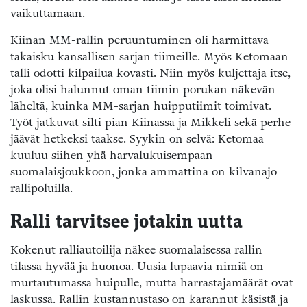
vaikuttamaan.
Kiinan MM-rallin peruuntuminen oli harmittava
takaisku kansallisen sarjan tiimeille. Myös Ketomaan
talli odotti kilpailua kovasti. Niin myös kuljettaja itse,
joka olisi halunnut oman tiimin porukan näkevän
läheltä, kuinka MM-sarjan huipputiimit toimivat.
Työt jatkuvat silti pian Kiinassa ja Mikkeli sekä perhe
jäävät hetkeksi taakse. Syykin on selvä: Ketomaa
kuuluu siihen yhä harvalukuisempaan
suomalaisjoukkoon, jonka ammattina on kilvanajo
rallipoluilla.
Ralli tarvitsee jotakin uutta
Kokenut ralliautoilija näkee suomalaisessa rallin
tilassa hyvää ja huonoa. Uusia lupaavia nimiä on
murtautumassa huipulle, mutta harrastajamäärät ovat
laskussa. Rallin kustannustaso on karannut käsistä ja