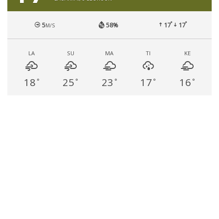
°
°
5
58%
17
17
M/S
LA
SU
MA
TI
KE
18
25
23
17
16
°
°
°
°
°