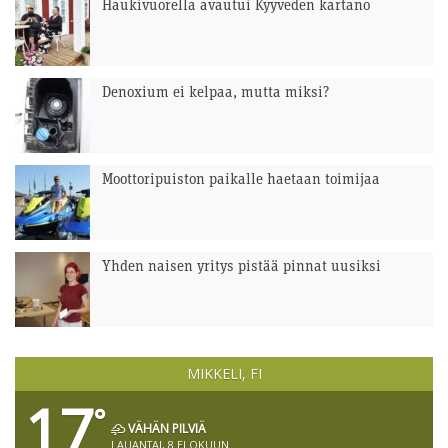
Haukivuorella avautui Kyyveden kartano
Denoxium ei kelpaa, mutta miksi?
Moottoripuiston paikalle haetaan toimijaa
Yhden naisen yritys pistää pinnat uusiksi
MIKKELI, FI
17
°
VÄHÄN PILVIÄ
LAUANTAI, 8 ELOKUUN