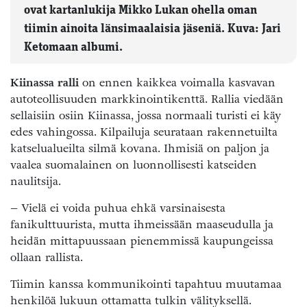
ovat kartanlukija Mikko Lukan ohella oman
tiimin ainoita länsimaalaisia jäseniä. Kuva: Jari
Ketomaan albumi.
Kiinassa ralli
on ennen kaikkea voimalla kasvavan
autoteollisuuden markkinointikenttä. Rallia viedään
sellaisiin osiin Kiinassa, jossa normaali turisti ei käy
edes vahingossa. Kilpailuja seurataan rakennetuilta
katselualueilta silmä kovana. Ihmisiä on paljon ja
vaalea suomalainen on luonnollisesti katseiden
naulitsija.
– Vielä ei voida puhua ehkä varsinaisesta
fanikulttuurista, mutta ihmeissään maaseudulla ja
heidän mittapuussaan pienemmissä kaupungeissa
ollaan rallista.
Tiimin kanssa kommunikointi tapahtuu muutamaa
henkilöä lukuun ottamatta tulkin välityksellä.