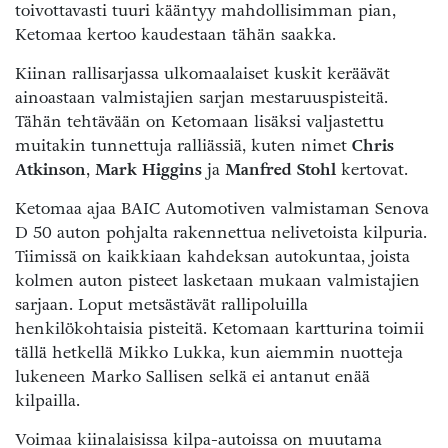
toivottavasti tuuri kääntyy mahdollisimman pian,
Ketomaa kertoo kaudestaan tähän saakka.
Kiinan rallisarjassa ulkomaalaiset kuskit keräävät
ainoastaan valmistajien sarjan mestaruuspisteitä.
Tähän tehtävään on Ketomaan lisäksi valjastettu
muitakin tunnettuja ralliässiä, kuten nimet
Chris
Atkinson
,
Mark Higgins
ja
Manfred Stohl
kertovat.
Ketomaa ajaa BAIC Automotiven valmistaman Senova
D 50 auton pohjalta rakennettua nelivetoista kilpuria.
Tiimissä on kaikkiaan kahdeksan autokuntaa, joista
kolmen auton pisteet lasketaan mukaan valmistajien
sarjaan. Loput metsästävät rallipoluilla
henkilökohtaisia pisteitä. Ketomaan kartturina toimii
tällä hetkellä Mikko Lukka, kun aiemmin nuotteja
lukeneen Marko Sallisen selkä ei antanut enää
kilpailla.
Voimaa kiinalaisissa kilpa-autoissa on muutama