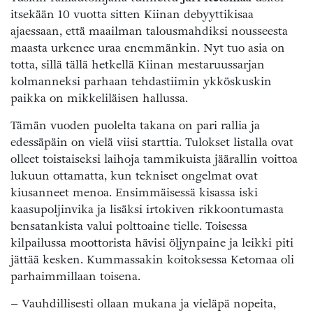
itsekään 10 vuotta sitten Kiinan debyyttikisaa
ajaessaan, että maailman talousmahdiksi nousseesta
maasta urkenee uraa enemmänkin. Nyt tuo asia on
totta, sillä tällä hetkellä Kiinan mestaruussarjan
kolmanneksi parhaan tehdastiimin ykköskuskin
paikka on mikkeliläisen hallussa.
Tämän vuoden puolelta takana on pari rallia ja
edessäpäin on vielä viisi starttia. Tulokset listalla ovat
olleet toistaiseksi laihoja tammikuista jäärallin voittoa
lukuun ottamatta, kun tekniset ongelmat ovat
kiusanneet menoa. Ensimmäisessä kisassa iski
kaasupoljinvika ja lisäksi irtokiven rikkoontumasta
bensatankista valui polttoaine tielle. Toisessa
kilpailussa moottorista hävisi öljynpaine ja leikki piti
jättää kesken. Kummassakin koitoksessa Ketomaa oli
parhaimmillaan toisena.
– Vauhdillisesti ollaan mukana ja vieläpä nopeita,