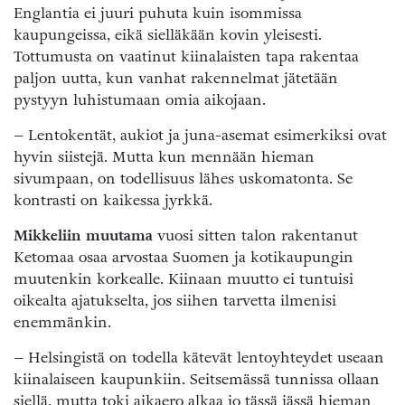
Englantia ei juuri puhuta kuin isommissa
kaupungeissa, eikä sielläkään kovin yleisesti.
Tottumusta on vaatinut kiinalaisten tapa rakentaa
paljon uutta, kun vanhat rakennelmat jätetään
pystyyn luhistumaan omia aikojaan.
– Lentokentät, aukiot ja juna-asemat esimerkiksi ovat
hyvin siistejä. Mutta kun mennään hieman
sivumpaan, on todellisuus lähes uskomatonta. Se
kontrasti on kaikessa jyrkkä.
Mikkeliin muutama
vuosi sitten talon rakentanut
Ketomaa osaa arvostaa Suomen ja kotikaupungin
muutenkin korkealle. Kiinaan muutto ei tuntuisi
oikealta ajatukselta, jos siihen tarvetta ilmenisi
enemmänkin.
– Helsingistä on todella kätevät lentoyhteydet useaan
kiinalaiseen kaupunkiin. Seitsemässä tunnissa ollaan
siellä, mutta toki aikaero alkaa jo tässä iässä hieman