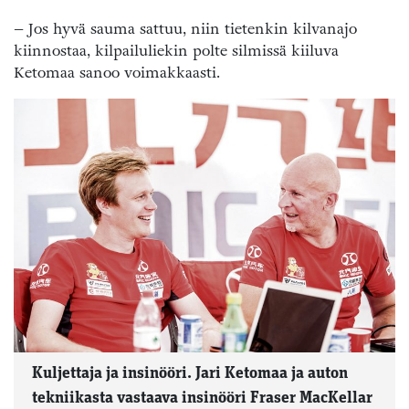
– Jos hyvä sauma sattuu, niin tietenkin kilvanajo
kiinnostaa, kilpailuliekin polte silmissä kiiluva
Ketomaa sanoo voimakkaasti.
Kuljettaja ja insinööri. Jari Ketomaa ja auton
tekniikasta vastaava insinööri Fraser MacKellar