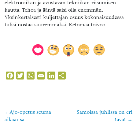
elektroniikan ja avustavan tekniikan riisumisen
kautta. Tehoa ja ääntä saisi olla enemmän.
Yksinkertaisesti kuljettajan osuus kokonaisuudessa
tulisi nostaa suuremmaksi, Ketomaa toivoo.
Facebook
Twitter
WhatsApp
Email
LinkedIn
Share
Ajo-opetus seuraa
Samoissa juhlissa on eri
Artikkelien
aikaansa
tavat
selaus