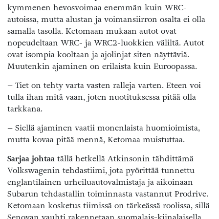
kymmenen hevosvoimaa enemmän kuin WRC-
autoissa, mutta alustan ja voimansiirron osalta ei olla
samalla tasolla. Ketomaan mukaan autot ovat
nopeudeltaan WRC- ja WRC2-luokkien väliltä. Autot
ovat isompia kooltaan ja ajolinjat siten näyttäviä.
Muutenkin ajaminen on erilaista kuin Euroopassa.
– Tiet on tehty varta vasten ralleja varten. Eteen voi
tulla ihan mitä vaan, joten nuotituksessa pitää olla
tarkkana.
– Siellä ajaminen vaatii monenlaista huomioimista,
mutta kovaa pitää mennä, Ketomaa muistuttaa.
Sarjaa johtaa
tällä hetkellä Atkinsonin tähdittämä
Volkswagenin tehdastiimi, jota pyörittää tunnettu
englantilainen urheiluautovalmistaja ja aikoinaan
Subarun tehdastallin toiminnasta vastannut Prodrive.
Ketomaan kosketus tiimissä on tärkeässä roolissa, sillä
Senovan vauhti rakennetaan suomalais-kiinalaisella