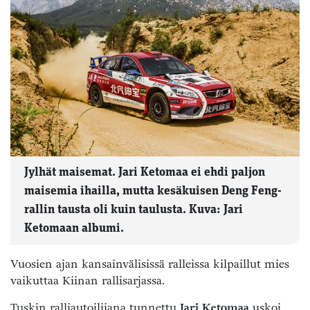
Jylhät maisemat. Jari Ketomaa ei ehdi paljon
maisemia ihailla, mutta kesäkuisen Deng Feng-
rallin tausta oli kuin taulusta. Kuva: Jari
Ketomaan albumi.
Vuosien ajan kansainvälisissä ralleissa kilpaillut mies
vaikuttaa Kiinan rallisarjassa.
Tuskin ralliautoilijana tunnettu
Jari Ketomaa
uskoi