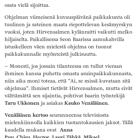
osata vielä sijoittaa.
Ohjelman viimeisenä kuvauspäivänä paikkakunta oli
tuulinen ja sateinen maata riepottelevan kesämyrskyn
vuoksi, joten Hirvensalmen kylänraitti vaikutti melko
hiljaiselta. Paikallisessa Seon Baarissa aamukahvilla
istuskelleen väen mielestä ohjelma on tuonut
paikkakunnalle myönteistä julkisuutta.
– Monesti, jos jossain tilanteessa on tullut vieraan
ihmisen kanssa puhetta omasta asuinpaikkakunnasta,
niin aika moni toteaa, että ”Ai, se missä kuvataan sitä
ohjelmaa”. Ihmiset tietävät Hirvensalmen, mutta eivät
välttämättä sen sijaintia, pohtivat baarin työntekijä
Taru Ukkonen
ja asiakas
Kauko Venäläinen
.
Venäläinen kertoo
seuranneensa televisiosta
mielenkiinnolla kaikkien tuotantokausien jaksot. Tällä
kaudella mukana ovat
Anna
Puu
,
Chisu
,
Hector
,
Lauri Tähkä
,
Mikael