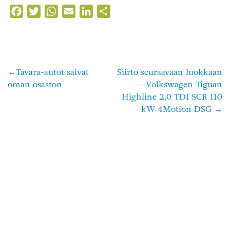
Facebook
Twitter
WhatsApp
Email
LinkedIn
Share
Tavara-autot saivat
Siirto seuraavaan luokkaan
Artikkelien
oman osaston
— Volkswagen Tiguan
selaus
Highline 2,0 TDI SCR 110
kW 4Motion DSG