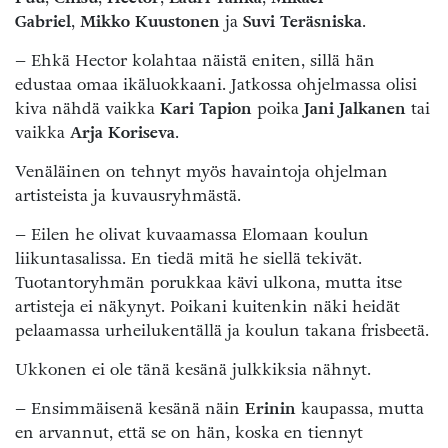
Gabriel
,
Mikko Kuustonen
ja
Suvi Teräsniska
.
– Ehkä Hector kolahtaa näistä eniten, sillä hän
edustaa omaa ikäluokkaani. Jatkossa ohjelmassa olisi
kiva nähdä vaikka
Kari Tapion
poika
Jani Jalkanen
tai
vaikka
Arja Koriseva
.
Venäläinen on tehnyt myös havaintoja ohjelman
artisteista ja kuvausryhmästä.
– Eilen he olivat kuvaamassa Elomaan koulun
liikuntasalissa. En tiedä mitä he siellä tekivät.
Tuotantoryhmän porukkaa kävi ulkona, mutta itse
artisteja ei näkynyt. Poikani kuitenkin näki heidät
pelaamassa urheilukentällä ja koulun takana frisbeetä.
Ukkonen ei ole tänä kesänä julkkiksia nähnyt.
– Ensimmäisenä kesänä näin
Erinin
kaupassa, mutta
en arvannut, että se on hän, koska en tiennyt