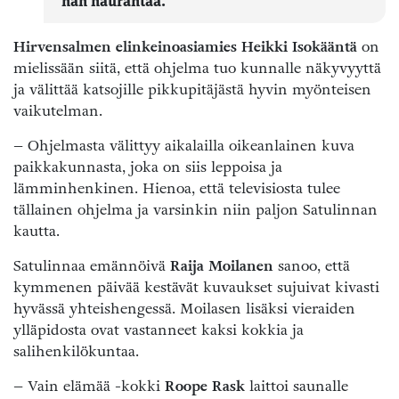
hän naurahtaa.
Hirvensalmen elinkeinoasiamies
Heikki Isokääntä
on
mielissään siitä, että ohjelma tuo kunnalle näkyvyyttä
ja välittää katsojille pikkupitäjästä hyvin myönteisen
vaikutelman.
– Ohjelmasta välittyy aikalailla oikeanlainen kuva
paikkakunnasta, joka on siis leppoisa ja
lämminhenkinen. Hienoa, että televisiosta tulee
tällainen ohjelma ja varsinkin niin paljon Satulinnan
kautta.
Satulinnaa emännöivä
Raija Moilanen
sanoo, että
kymmenen päivää kestävät kuvaukset sujuivat kivasti
hyvässä yhteishengessä. Moilasen lisäksi vieraiden
ylläpidosta ovat vastanneet kaksi kokkia ja
salihenkilökuntaa.
– Vain elämää -kokki
Roope Rask
laittoi saunalle