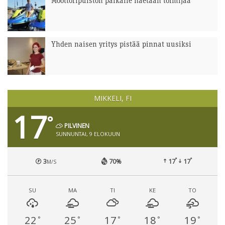
Moottoripuiston paikalle haetaan toimijaa
Yhden naisen yritys pistää pinnat uusiksi
MIKKELI, FI
17
°
PILVINEN
SUNNUNTAI, 9 ELOKUUN
°
°
3
70%
17
17
M/S
SU
MA
TI
KE
TO
22
25
17
18
19
°
°
°
°
°