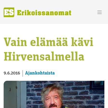
Skip
to
content
Vain elämää kävi
Hirvensalmella
Ajankohtaista
9.6.2016