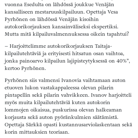
vuonna Esedulta on lähdössä joukkue Venäjän
kansalliseen mestaruuskilpailuun. Opettaja Vesa
Pyrhönen on lähdössä Venäjän kisoihin
autokorikorjauksen kansainväliseksi ekspertiksi.
Mutta mitä kilpailuvalmennuksessa oikein tapahtui?
– Harjoittelimme autokorikorjauksen Taitaja-
kilpailutehtäviä ja erityisesti hitsatun osan vaihtoa,
jonka painoarvo kilpailun lajipisteytyksessä on 40%”,
kertoo Pyrhönen.
Pyrhönen siis valmensi Ivanovia vaihtamaan auton
etuoven lukon vastakappaleessa olevan pilarin
pintapellin sekä pilarin vahvikkeen. Ivanov harjoitteli
myös muita kilpailutehtäviä kuten autokorin
lommojen oikaisua, puskurissa olevan halkeaman
korjausta sekä auton pyöränkulmien säätämistä.
Opettaja Särkkä opasti kustannusarviolaskentaan sekä
korin mittauksien teoriaan.