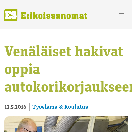
Skip
to
content
Venäläiset hakivat
oppia
autokorikorjauksee
Työelämä & Koulutus
12.5.2016