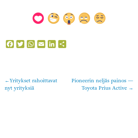
Facebook
Twitter
WhatsApp
Email
LinkedIn
Share
Yritykset rahoittavat
Pioneerin neljäs painos —
Artikkelien
nyt yrityksiä
Toyota Prius Active
selaus