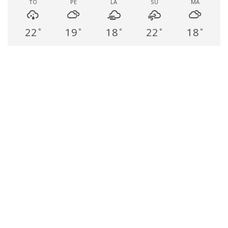
TO
PE
LA
SU
MA
22
19
18
22
18
°
°
°
°
°