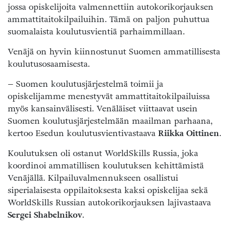
jossa opiskelijoita valmennettiin autokorikorjauksen
ammattitaitokilpailuihin. Tämä on paljon puhuttua
suomalaista koulutusvientiä parhaimmillaan.
Venäjä on hyvin kiinnostunut Suomen ammatillisesta
koulutusosaamisesta.
– Suomen koulutusjärjestelmä toimii ja
opiskelijamme menestyvät ammattitaitokilpailuissa
myös kansainvälisesti. Venäläiset viittaavat usein
Suomen koulutusjärjestelmään maailman parhaana,
kertoo Esedun koulutusvientivastaava
Riikka Oittinen
.
Koulutuksen oli ostanut WorldSkills Russia, joka
koordinoi ammatillisen koulutuksen kehittämistä
Venäjällä. Kilpailuvalmennukseen osallistui
siperialaisesta oppilaitoksesta kaksi opiskelijaa sekä
WorldSkills Russian autokorikorjauksen lajivastaava
Sergei Shabelnikov
.