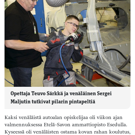
Opettaja Teuvo Särkkä ja venäläinen Sergei
Maljutin tutkivat pilarin pintapeltiä
Kaksi venäläistä autoalan opiskelijaa oli viikon ajan
valmennuksessa Etelä-Savon ammattiopisto Esedulla.
Kyseessä oli venäläisten ostama kovan rahan koulutus,