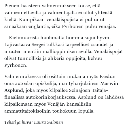
Pienen haasteen valmennukseen toi se, että
valmennettavilla ja valmentajalla ei ollut yhteistä
kieltä. Kumpikaan venäläispojista ei puhunut
sanaakaan englantia, eikä Pyrhönen puhu venäjää.
– Kielimuurista huolimatta homma sujui hyvin.
Lajivastaava Sergei tulkkasi tarpeelliset osuudet ja
muuten mentiin mallioppimisen avulla. Venäläispojat
olivat tunnollisia ja ahkeria oppijoita, kehuu
Pyrhönen.
Valmennuksessa oli osittain mukana myös Esedun
oma autoalan opiskelija, mäntyharjulainen
Marwin
Asplund
, joka myös kilpailee Seinäjoen Taitaja-
finaalissa autokorinkorjauksessa. Asplund on lähdössä
kilpailemaan myös Venäjän kansallisiin
ammattitaitokisoihin toukokuun lopulla.
Teksti ja kuva: Laura Salonen