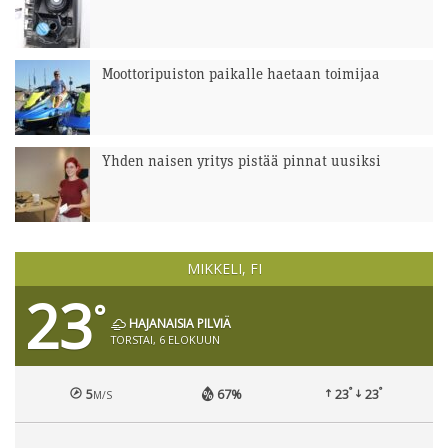
Moottoripuiston paikalle haetaan toimijaa
Yhden naisen yritys pistää pinnat uusiksi
MIKKELI, FI
23
°
HAJANAISIA PILVIÄ
TORSTAI, 6 ELOKUUN
°
°
5
67%
23
23
M/S