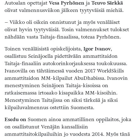
Autoalan opettajat
Vesa Pyrhönen
ja
Teuvo Särkkä
olivat valmennusviikon jälkeen tyytyväisiä miehiä.
– Viikko oli oikein onnistunut ja myös venäläiset
olivat hyvin tyytyväisiä. Tosin valmennukset tulokset
nähdään vasta Taitaja-finaalissa, toteaa Pyrhönen.
Toinen venäläisistä opiskelijoista,
Igor Ivanov
,
osallistuu Seinäjoella pidettävään ammattitaidon
Taitaja-finaaliin autokorinkorjauksessa toukokuussa.
Ivanovilla on tähtäimessä vuoden 2017 WorldSkills
ammattitaidon MM-kilpailut AbuDhabissa. Ivanovin
menestyminen Seinäjoen Taitaja-kisoissa on
ratkaisemassa irtoaako kisapaikka MM-kisoihin.
Menestyminen Taitajissa on siksi tärkeää ja siksi
kilpailuvalmennus ostettiin Suomesta.
Esedu on
Suomen ainoa ammatillinen oppilaitos, joka
on osallistunut Venäjän kansallisiin
ammattitaitokilpailuihin jo vuodesta 2014. Myös tänä