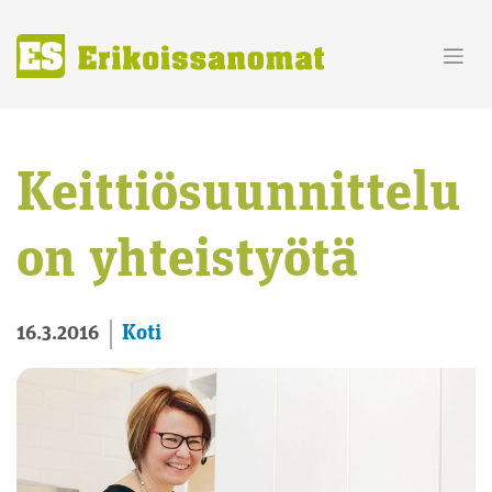
Skip
to
content
Keittiösuunnittelu
on yhteistyötä
Koti
16.3.2016