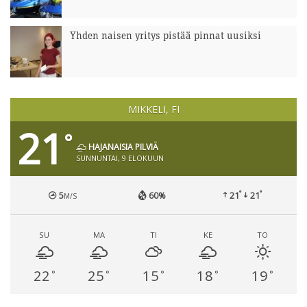
Yhden naisen yritys pistää pinnat uusiksi
MIKKELI, FI
21
°
HAJANAISIA PILVIÄ
SUNNUNTAI, 9 ELOKUUN
°
°
5
60%
21
21
M/S
SU
MA
TI
KE
TO
22
25
15
18
19
°
°
°
°
°