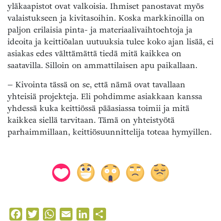
yläkaapistot ovat valkoisia. Ihmiset panostavat myös
valaistukseen ja kivitasoihin. Koska markkinoilla on
paljon erilaisia pinta- ja materiaalivaihtoehtoja ja
ideoita ja keittiöalan uutuuksia tulee koko ajan lisää, ei
asiakas edes välttämättä tiedä mitä kaikkea on
saatavilla. Silloin on ammattilaisen apu paikallaan.
– Kivointa tässä on se, että nämä ovat tavallaan
yhteisiä projekteja. Eli pohdimme asiakkaan kanssa
yhdessä kuka keittiössä pääasiassa toimii ja mitä
kaikkea siellä tarvitaan. Tämä on yhteistyötä
parhaimmillaan, keittiösuunnittelija toteaa hymyillen.
Facebook
Twitter
WhatsApp
Email
LinkedIn
Share