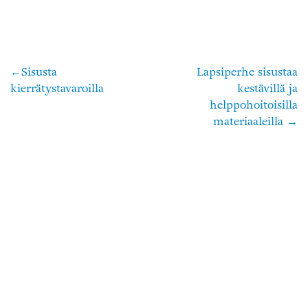
Sisusta
Lapsiperhe sisustaa
Artikkelien
kierrätystavaroilla
kestävillä ja
selaus
helppohoitoisilla
materiaaleilla