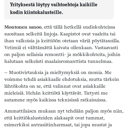
Yrityksestä löytyy vaihtoehtoja kaikille
kodin kiintokalusteille.
Montonen sanoo
, että tällä hetkellä uudiskohteissa
suositaan selkeitä linjoja. Kaapistot ovat vaaleita tai
ihan valkoisia ja keittiöön otetaan väriä pöytätasoilla.
Vetimiä ei välttämättä kaivata ollenkaan. Vastaavasti
on paljon sellaisia remontti- ja mökkikohteita, joihin
halutaan selkeästi maalaisromanttista tunnelmaa.
– Muotivirtauksia ja mieltymyksiä on monia. Me
voimme tehdä asiakkaalle ehdotuksia, mutta tärkein
lähtökohta on se, että valinnat ovat asiakkaille
mieleisiä. Hehän keittiötä käyttävät. Tietysti me
autamme myös kaikissa teknisissä ratkaisuissa.
Ammattilaisen mukaan nyt tehdään paljon myös niin,
että keittiökalusteiden alakaapit ovat tummat,
esimerkiksi antrasiitinharmaat, tai jopa mustat ja