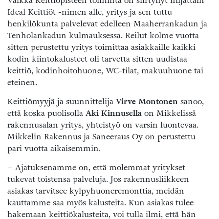
Vaikka Keittiöpisteen toiminta on siirtynyt hiljattain
Ideal Keittiöt -nimen alle, yritys ja sen tuttu
henkilökunta palvelevat edelleen Maaherrankadun ja
Tenholankadun kulmauksessa. Reilut kolme vuotta
sitten perustettu yritys toimittaa asiakkaille kaikki
kodin kiintokalusteet oli tarvetta sitten uudistaa
keittiö, kodinhoitohuone, WC-tilat, makuuhuone tai
eteinen.
Keittiömyyjä ja suunnittelija
Virve Montonen
sanoo,
että koska puolisolla
Aki Kinnusella
on Mikkelissä
rakennusalan yritys, yhteistyö on varsin luontevaa.
Mikkelin Rakennus ja Saneeraus Oy on perustettu
pari vuotta aikaisemmin.
– Ajatuksenamme on, että molemmat yritykset
tukevat toistensa palveluja. Jos rakennusliikkeen
asiakas tarvitsee kylpyhuoneremonttia, meidän
kauttamme saa myös kalusteita. Kun asiakas tulee
hakemaan keittiökalusteita, voi tulla ilmi, että hän