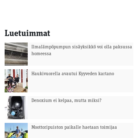
Luetuimmat
Ilmalämpöpumpun sisäyksikkö voi olla paksussa
homeessa
Haukivuorella avautui Kyyveden kartano
Denoxium ei kelpaa, mutta miksi?
Moottoripuiston paikalle haetaan toimijaa