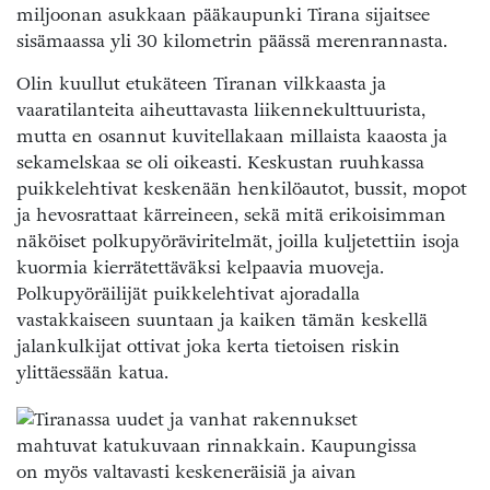
miljoonan asukkaan pääkaupunki Tirana sijaitsee
sisämaassa yli 30 kilometrin päässä merenrannasta.
Olin kuullut etukäteen Tiranan vilkkaasta ja
vaaratilanteita aiheuttavasta liikennekulttuurista,
mutta en osannut kuvitellakaan millaista kaaosta ja
sekamelskaa se oli oikeasti. Keskustan ruuhkassa
puikkelehtivat keskenään henkilöautot, bussit, mopot
ja hevosrattaat kärreineen, sekä mitä erikoisimman
näköiset polkupyöräviritelmät, joilla kuljetettiin isoja
kuormia kierrätettäväksi kelpaavia muoveja.
Polkupyöräilijät puikkelehtivat ajoradalla
vastakkaiseen suuntaan ja kaiken tämän keskellä
jalankulkijat ottivat joka kerta tietoisen riskin
ylittäessään katua.