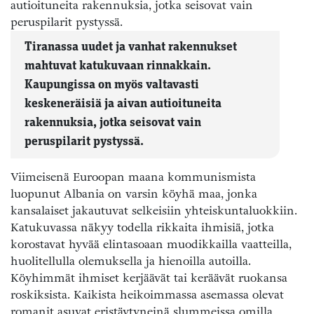
Tiranassa uudet ja vanhat rakennukset
mahtuvat katukuvaan rinnakkain.
Kaupungissa on myös valtavasti
keskeneräisiä ja aivan autioituneita
rakennuksia, jotka seisovat vain
peruspilarit pystyssä.
Viimeisenä Euroopan maana kommunismista
luopunut Albania on varsin köyhä maa, jonka
kansalaiset jakautuvat selkeisiin yhteiskuntaluokkiin.
Katukuvassa näkyy todella rikkaita ihmisiä, jotka
korostavat hyvää elintasoaan muodikkailla vaatteilla,
huolitellulla olemuksella ja hienoilla autoilla.
Köyhimmät ihmiset kerjäävät tai keräävät ruokansa
roskiksista. Kaikista heikoimmassa asemassa olevat
romanit asuvat eristäytyneinä slummeissa omilla