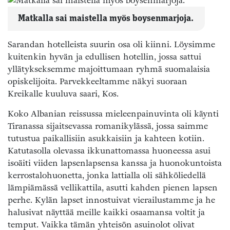
Matkalla sai maistella myös boysenmarjoja.
Sarandan hotelleista suurin osa oli kiinni. Löysimme
kuitenkin hyvän ja edullisen hotellin, jossa sattui
yllätykseksemme majoittumaan ryhmä suomalaisia
opiskelijoita. Parvekkeeltamme näkyi suoraan
Kreikalle kuuluva saari, Kos.
Koko Albanian reissussa mieleenpainuvinta oli käynti
Tiranassa sijaitsevassa romanikylässä, jossa saimme
tutustua paikallisiin asukkaisiin ja kahteen kotiin.
Katutasolla olevassa ikkunattomassa huoneessa asui
isoäiti viiden lapsenlapsensa kanssa ja huonokuntoista
kerrostalohuonetta, jonka lattialla oli sähköliedellä
lämpiämässä vellikattila, asutti kahden pienen lapsen
perhe. Kylän lapset innostuivat vierailustamme ja he
halusivat näyttää meille kaikki osaamansa voltit ja
temput. Vaikka tämän yhteisön asuinolot olivat