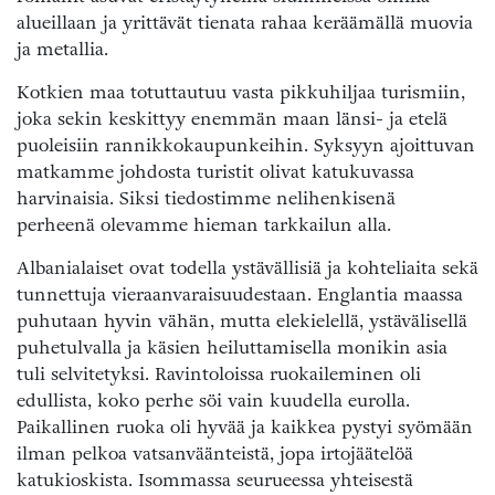
alueillaan ja yrittävät tienata rahaa keräämällä muovia
ja metallia.
Kotkien maa totuttautuu vasta pikkuhiljaa turismiin,
joka sekin keskittyy enemmän maan länsi- ja etelä
puoleisiin rannikkokaupunkeihin. Syksyyn ajoittuvan
matkamme johdosta turistit olivat katukuvassa
harvinaisia. Siksi tiedostimme nelihenkisenä
perheenä olevamme hieman tarkkailun alla.
Albanialaiset ovat todella ystävällisiä ja kohteliaita sekä
tunnettuja vieraanvaraisuudestaan. Englantia maassa
puhutaan hyvin vähän, mutta elekielellä, ystävälisellä
puhetulvalla ja käsien heiluttamisella monikin asia
tuli selvitetyksi. Ravintoloissa ruokaileminen oli
edullista, koko perhe söi vain kuudella eurolla.
Paikallinen ruoka oli hyvää ja kaikkea pystyi syömään
ilman pelkoa vatsanväänteistä, jopa irtojäätelöä
katukioskista. Isommassa seurueessa yhteisestä