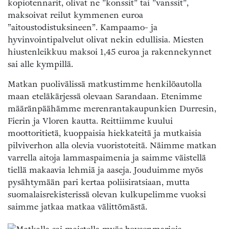
kopiotennarit, olivat ne ”konssit” tai ”vanssit”,
maksoivat reilut kymmenen euroa
”aitoustodistuksineen”. Kampaamo- ja
hyvinvointipalvelut olivat nekin edullisia. Miesten
hiustenleikkuu maksoi 1,45 euroa ja rakennekynnet
sai alle kympillä.
Matkan puolivälissä matkustimme henkilöautolla
maan eteläkärjessä olevaan Sarandaan. Etenimme
määränpäähämme merenrantakaupunkien Durresin,
Fierin ja Vloren kautta. Reittiimme kuului
moottoritietä, kuoppaisia hiekkateitä ja mutkaisia
pilviverhon alla olevia vuoristoteitä. Näimme matkan
varrella aitoja lammaspaimenia ja saimme väistellä
tiellä makaavia lehmiä ja aaseja. Jouduimme myös
pysähtymään pari kertaa poliisiratsiaan, mutta
suomalaisrekisterissä olevan kulkupelimme vuoksi
saimme jatkaa matkaa välittömästä.