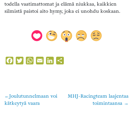
todella vaatimattomat ja elämä niukkaa, kaikkien
silmistä paistoi aito hymy, joka ei unohdu koskaan.
Facebook
Twitter
WhatsApp
Email
LinkedIn
Share
Joulutunnelmaan voi
MHJ-Racingteam laajentaa
Artikkelien
kätkeytyä vaara
toimintaansa
selaus