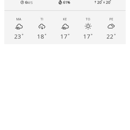
°
°
6
61%
20
20
M/S
MA
TI
KE
TO
PE
23
18
17
17
22
°
°
°
°
°