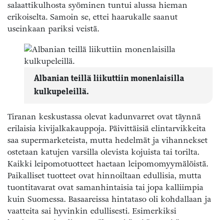
salaattikulhosta syöminen tuntui alussa hieman
erikoiselta. Samoin se, ettei haarukalle saanut
useinkaan pariksi veistä.
Albanian teillä liikuttiin monenlaisilla
kulkupeleillä.
Tiranan keskustassa olevat kadunvarret ovat täynnä
erilaisia kivijalkakauppoja. Päivittäisiä elintarvikkeita
saa supermarketeista, mutta hedelmät ja vihannekset
ostetaan katujen varsilla olevista kojuista tai torilta.
Kaikki leipomotuotteet haetaan leipomomyymälöistä.
Paikalliset tuotteet ovat hinnoiltaan edullisia, mutta
tuontitavarat ovat samanhintaisia tai jopa kalliimpia
kuin Suomessa. Basaareissa hintataso oli kohdallaan ja
vaatteita sai hyvinkin edullisesti. Esimerkiksi