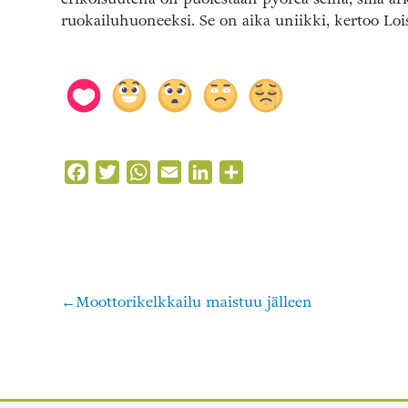
ruokailuhuoneeksi. Se on aika uniikki, kertoo Loi
Facebook
Twitter
WhatsApp
Email
LinkedIn
Share
Moottorikelkkailu maistuu jälleen
Artikkelien
selaus