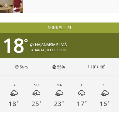
MIKKELI, FI
18
°
HAJANAISIA PILVIÄ
LAUANTAI, 8 ELOKUUN
°
°
5
55%
18
18
M/S
LA
SU
MA
TI
KE
18
25
23
17
16
°
°
°
°
°