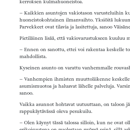
kerroksen kulmahuoneistoa.
– Kaikkien asuntojen vakiotason varusteluihin ku
huoneistokohtainen ilmanvaihto. Yksiöitä lukuun
Parvekkeet ovat tilavia ja lasitettuja, sanoo Väisän
Pietiläinen lisää, että vakiovarustukseen kuuluu m
– Ennen on sanottu, ettei voi rakentaa keskelle to
mahdollista.
Kyseinen asunto on varattu vanhemmalle rouvash
– Vanhempien ihmisten muuttoliikenne keskelle 
asumismuotoa ja haluavat lähelle palveluja. Varsi
sanoo.
Vaikka asunnot hohtavat uutuuttaan, on taloon jä
rappukäytävässä oleva pesukuilu.
– Olen käynyt tässä talossa silloin, kun ne ovat o
erikoisuutena on puolestaan pyöreä seinä, sillä ar