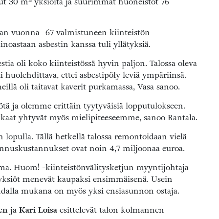
lut 30 m
yksiöitä ja suurimmat huoneistot 76
n vuonna -67 valmistuneen kiinteistön
oastaan asbestin kanssa tuli yllätyksiä.
estia oli koko kiinteistössä hyvin paljon. Talossa oleva
 huolehdittava, ettei asbestipöly leviä ympäriinsä.
illä oli taitavat kaverit purkamassa, Vasa sanoo.
tä ja olemme erittäin tyytyväisiä lopputulokseen.
siakkaat yhtyvät myös mielipiteeseemme, sanoo Rantala.
opulla. Tällä hetkellä talossa remontoidaan vielä
ennuskustannukset ovat noin 4,7 miljoonaa euroa.
a. Huom! -kiinteistönvälitysketjun myyntijohtaja
 yksiöt menevät kaupaksi ensimmäisenä. Usein
kohdalla mukana on myös yksi ensiasunnon ostaja.
en
ja
Kari Loisa
esittelevät talon kolmannen