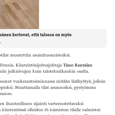
isänen kertovat, että talossa on myös
.
otilat muutettiin asuinhuoneistoiksi.
Fennia. Kiinteistösijoitusjohtaja
Timo Rantalan
in julkisivujen kuin talotekniikankin osalta.
 tuonut vuokraustoiminnassa mitään lisähyötyä, jolloin
ppioksi. Muuttamalla tilat asunnoiksi, pystyimme
 sanoo.
ihanteellinen sijainti varteenotettavaksi
kiinteistössä olleiden 16 toimiston tilalle valmistui
2