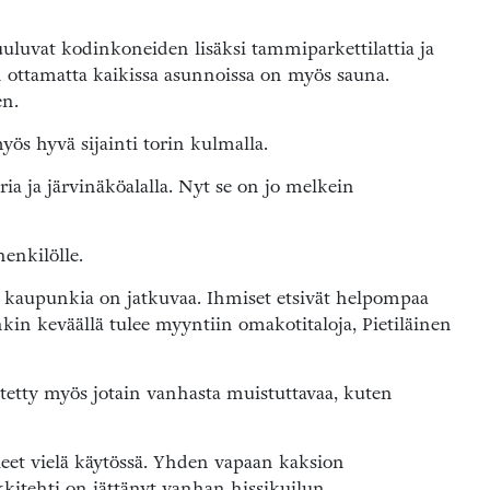
uluvat kodinkoneiden lisäksi tammiparkettilattia ja
 ottamatta kaikissa asunnoissa on myös sauna.
en.
yös hyvä sijainti torin kulmalla.
ria ja järvinäköalalla. Nyt se on jo melkein
enkilölle.
kaupunkia on jatkuvaa. Ihmiset etsivät helpompaa
nkin keväällä tulee myyntiin omakotitaloja, Pietiläinen
tetty myös jotain vanhasta muistuttavaa, kuten
lleet vielä käytössä. Yhden vapaan kaksion
kkitehti on jättänyt vanhan hissikuilun