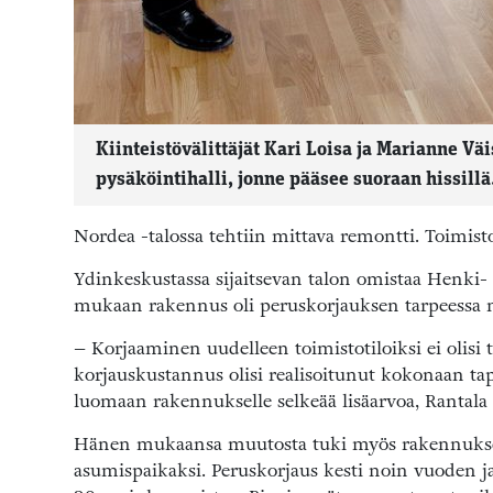
Kiinteistövälittäjät Kari Loisa ja Marianne Vä
pysäköintihalli, jonne pääsee suoraan hissillä
Nordea -talossa tehtiin mittava remontti. Toimist
Ydinkeskustassa sijaitsevan talon omistaa Henki- 
mukaan rakennus oli peruskorjauksen tarpeessa ni
– Korjaaminen uudelleen toimistotiloiksi ei olisi
korjauskustannus olisi realisoitunut kokonaan ta
luomaan rakennukselle selkeää lisäarvoa, Rantala
Hänen mukaansa muutosta tuki myös rakennuksen 
asumispaikaksi. Peruskorjaus kesti noin vuoden ja 