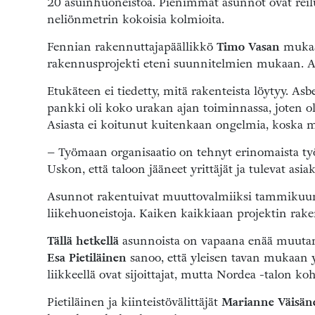
20 asuinhuoneistoa. Pienimmät asunnot ovat rei
neliönmetrin kokoisia kolmioita.
Fennian rakennuttajapäällikkö
Timo Vasan
mukaa
rakennusprojekti eteni suunnitelmien mukaan. Ain
Etukäteen ei tiedetty, mitä rakenteista löytyy. Asb
pankki oli koko urakan ajan toiminnassa, joten oli
Asiasta ei koitunut kuitenkaan ongelmia, koska me
– Työmaan organisaatio on tehnyt erinomaista työ
Uskon, että taloon jääneet yrittäjät ja tulevat a
Asunnot rakentuivat muuttovalmiiksi tammikuun l
liikehuoneistoja. Kaiken kaikkiaan projektin rak
Tällä hetkellä
asunnoista on vapaana enää muutam
Esa Pietiläinen
sanoo, että yleisen tavan mukaan
liikkeellä ovat sijoittajat, mutta Nordea -talon 
Pietiläinen ja kiinteistövälittäjät
Marianne Väisän