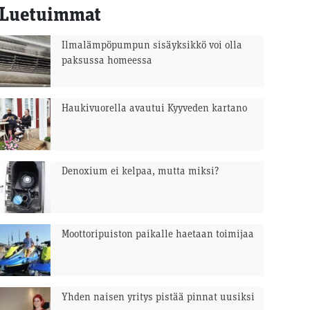
Luetuimmat
Ilmalämpöpumpun sisäyksikkö voi olla
paksussa homeessa
Haukivuorella avautui Kyyveden kartano
Denoxium ei kelpaa, mutta miksi?
Moottoripuiston paikalle haetaan toimijaa
Yhden naisen yritys pistää pinnat uusiksi