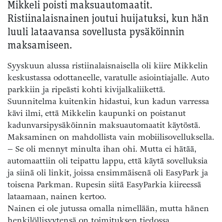
Mikkeli poisti maksuautomaatit.
Ristiinalaisnainen joutui huijatuksi, kun hän
luuli lataavansa sovellusta pysäköinnin
maksamiseen.
Syyskuun alussa ristiinalaisnaisella oli kiire Mikkelin
keskustassa odottaneelle, varatulle asiointiajalle. Auto
parkkiin ja ripeästi kohti kivijalkaliikettä.
Suunnitelma kuitenkin hidastui, kun kadun varressa
kävi ilmi, että Mikkelin kaupunki on poistanut
kadunvarsipysäköinnin maksuautomaatit käytöstä.
Maksaminen on mahdollista vain mobiilisovelluksella.
– Se oli mennyt minulta ihan ohi. Mutta ei hätää,
automaattiin oli teipattu lappu, että käytä sovelluksia
ja siinä oli linkit, joissa ensimmäisenä oli EasyPark ja
toisena Parkman. Rupesin siitä EasyParkia kiireessä
lataamaan, nainen kertoo.
Nainen ei ole jutussa omalla nimellään, mutta hänen
henkilöllisyytensä on toimituksen tiedossa.