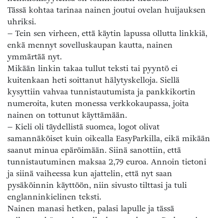
Tässä kohtaa tarinaa nainen joutui ovelan huijauksen
uhriksi.
– Tein sen virheen, että käytin lapussa ollutta linkkiä,
enkä mennyt sovelluskaupan kautta, nainen
ymmärtää nyt.
Mikään linkin takaa tullut teksti tai pyyntö ei
kuitenkaan heti soittanut hälytyskelloja. Siellä
kysyttiin vahvaa tunnistautumista ja pankkikortin
numeroita, kuten monessa verkkokaupassa, joita
nainen on tottunut käyttämään.
– Kieli oli täydellistä suomea, logot olivat
samannäköiset kuin oikealla EasyParkilla, eikä mikään
saanut minua epäröimään. Siinä sanottiin, että
tunnistautuminen maksaa 2,79 euroa. Annoin tietoni
ja siinä vaiheessa kun ajattelin, että nyt saan
pysäköinnin käyttöön, niin sivusto tilttasi ja tuli
englanninkielinen teksti.
Nainen manasi hetken, palasi lapulle ja tässä