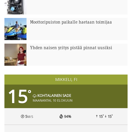
Moottoripuiston paikalle haetaan toimijaa
Yhden naisen yritys pistää pinnat uusiksi
MIKKELI, FI
15
°
KOHTALAINEN SADE
MAANANTAI, 10 ELOKUUN
°
°
5
94%
15
15
M/S