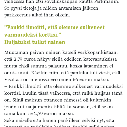
vaiheessa hän etsi sovelluskaupan kautta Parkmanin.
Se pyysi tietoja ja niiden antamisen jälkeen
parkkeeraus alkoi ihan oikein.
”Pankki ilmoitti, että olemme sulkeneet
varmuudeksi korttisi.”
Huijatuksi tullut nainen
Muutaman päivän nainen katseli verkkopankistaan,
että 2,79 euroa näkyy siellä edelleen katevarauksissa
mutta ehkä summa palautuu, koska lataaminen ei
onnistunut. Kävikin niin, että pankilta tuli viesti, että
Visaltasi on menossa erikoinen 66 euron maksu.
– Pankki ilmoitti, että olemme sulkeneet varmuudeksi
korttisi. Luulin tässä vaiheessa, että mikä huijaus tämä
on. Siinä maksun ottaneen nimessä oli kuitenkin
jotain tuttua ja menin tililtä katsomaan, että se on
sama kuin se 2,79 euron maksu.
Sekä naiselle että hänen pankilleen selvisi nyt, että