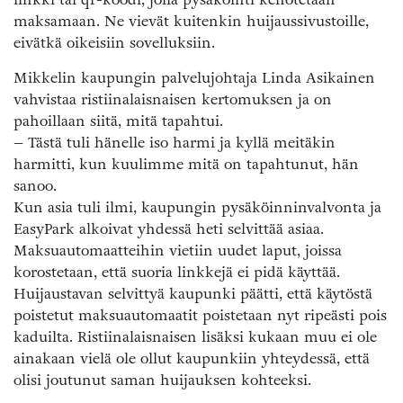
maksamaan. Ne vievät kuitenkin huijaussivustoille,
eivätkä oikeisiin sovelluksiin.
Mikkelin kaupungin palvelujohtaja Linda Asikainen
vahvistaa ristiinalaisnaisen kertomuksen ja on
pahoillaan siitä, mitä tapahtui.
– Tästä tuli hänelle iso harmi ja kyllä meitäkin
harmitti, kun kuulimme mitä on tapahtunut, hän
sanoo.
Kun asia tuli ilmi, kaupungin pysäköinninvalvonta ja
EasyPark alkoivat yhdessä heti selvittää asiaa.
Maksuautomaatteihin vietiin uudet laput, joissa
korostetaan, että suoria linkkejä ei pidä käyttää.
Huijaustavan selvittyä kaupunki päätti, että käytöstä
poistetut maksuautomaatit poistetaan nyt ripeästi pois
kaduilta. Ristiinalaisnaisen lisäksi kukaan muu ei ole
ainakaan vielä ole ollut kaupunkiin yhteydessä, että
olisi joutunut saman huijauksen kohteeksi.