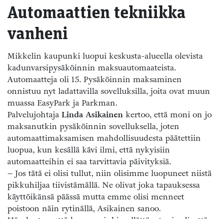
Automaattien tekniikka
vanheni
Mikkelin kaupunki luopui keskusta-alueella olevista
kadunvarsipysäköinnin maksuautomaateista.
Automaatteja oli 15. Pysäköinnin maksaminen
onnistuu nyt ladattavilla sovelluksilla, joita ovat muun
muassa EasyPark ja Parkman.
Palvelujohtaja
Linda Asikainen
kertoo, että moni on jo
maksanutkin pysäköinnin sovelluksella, joten
automaattimaksamisen mahdollisuudesta päätettiin
luopua, kun kesällä kävi ilmi, että nykyisiin
automaatteihin ei saa tarvittavia päivityksiä.
– Jos tätä ei olisi tullut, niin olisimme luopuneet niistä
pikkuhiljaa tiivistämällä. Ne olivat joka tapauksessa
käyttöikänsä päässä mutta emme olisi menneet
poistoon näin rytinällä, Asikainen sanoo.