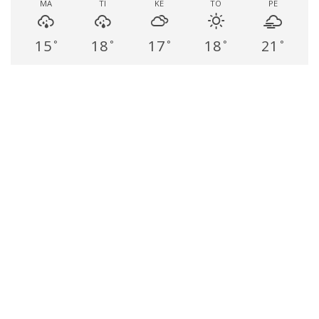
MA
TI
KE
TO
PE
15
18
17
18
21
°
°
°
°
°