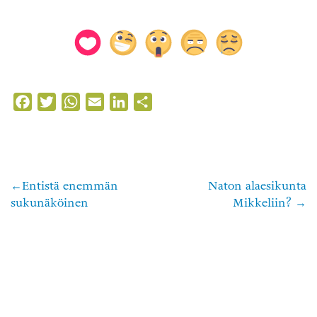
Facebook
Twitter
WhatsApp
Email
LinkedIn
Share
Entistä enemmän
Naton alaesikunta
Artikkelien
sukunäköinen
Mikkeliin?
selaus