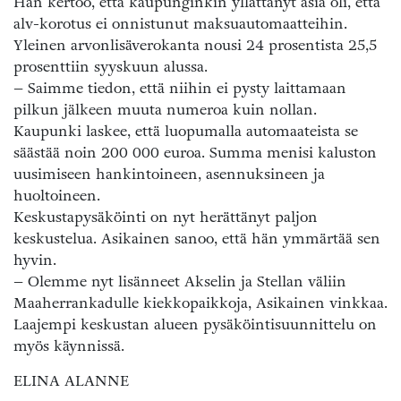
Hän kertoo, että kaupunginkin yllättänyt asia oli, että
alv-korotus ei onnistunut maksuautomaatteihin.
Yleinen arvonlisäverokanta nousi 24 prosentista 25,5
prosenttiin syyskuun alussa.
– Saimme tiedon, että niihin ei pysty laittamaan
pilkun jälkeen muuta numeroa kuin nollan.
Kaupunki laskee, että luopumalla automaateista se
säästää noin 200 000 euroa. Summa menisi kaluston
uusimiseen hankintoineen, asennuksineen ja
huoltoineen.
Keskustapysäköinti on nyt herättänyt paljon
keskustelua. Asikainen sanoo, että hän ymmärtää sen
hyvin.
– Olemme nyt lisänneet Akselin ja Stellan väliin
Maaherrankadulle kiekkopaikkoja, Asikainen vinkkaa.
Laajempi keskustan alueen pysäköintisuunnittelu on
myös käynnissä.
ELINA ALANNE