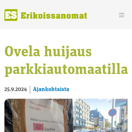
Skip
to
content
Ovela huijaus
parkkiautomaatilla
Ajankohtaista
25.9.2024