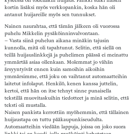
kyseessä on todellakin huijaus. Pankki sulki naisen
kortin lisäksi myös verkkopankin, koska hän oli
antanut huijareille myös sen tunnukset.
Nainen naurahtaa, että tämän jälkeen oli vuorossa
puhelu Mikkelin pysäköinninvalvontaan.
– Vasta siinä puhelun aikana minäkin tajusin
kunnolla, mitä oli tapahtunut. Selitin, että siellä on
teillä huijauslinkkejä ja puhelimen päässä ei meinattu
ymmärtää asiaa ollenkaan. Molemmat jo vähän
ärsyyntyivät ennen kuin samoihin aikoihin
ymmärsimme, että joku on vaihtanut automaatteihin
laitetut infolaput. Henkilö, kenen kanssa juttelin,
kertoi, että hän on itse tehnyt sinne punaisella
tekstillä muovitaskuihin tiedotteet ja minä selitin, että
teksti oli mustalla.
Naisen pankista kerrottiin myöhemmin, että tällainen
huijaustapa on tuttu pääkaupunkiseudulta.
Automaatteihin viedään lappuja, joissa on joko suora
linkki tai qr-koodi, jolla pysäköinti kehotetaan