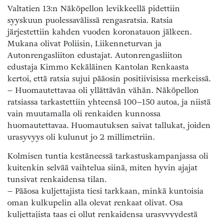
Valtatien 13:n Näköpellon levikkeellä pidettiin
syyskuun puolessavälissä rengasratsia. Ratsia
järjestettiin kahden vuoden koronatauon jälkeen.
Mukana olivat Poliisin, Liikenneturvan ja
Autonrengasliiton edustajat. Autonrengasliiton
edustaja Kimmo Kekäläinen Kantolan Renkaasta
kertoi, että ratsia sujui pääosin positiivisissa merkeissä.
– Huomautettavaa oli yllättävän vähän. Näköpellon
ratsiassa tarkastettiin yhteensä 100–150 autoa, ja niistä
vain muutamalla oli renkaiden kunnossa
huomautettavaa. Huomautuksen saivat tallukat, joiden
urasyvyys oli kulunut jo 2 millimetriin.
Kolmisen tuntia kestäneessä tarkastuskampanjassa oli
kuitenkin selvää vaihtelua siinä, miten hyvin ajajat
tunsivat renkaidensa tilan.
– Pääosa kuljettajista tiesi tarkkaan, minkä kuntoisia
oman kulkupelin alla olevat renkaat olivat. Osa
kuljettajista taas ei ollut renkaidensa urasyvyydestä