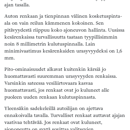
ajan tasalla.
Auton renkaan ja tienpinnan välinen kosketuspinta-
ala on vain reilun kämmenen kokoinen. Sen
pitävyydestä riippuu koko ajoneuvon hallinta. Uusissa
kesärenkaissa turvallisuutta taataan tyypillisimmin
noin 8 millimetrin kulutuspinnalla. Lain
minimivaatimus kesärenkaiden urasyvyydeksi on 1,6
mm.
Pito-ominaisuudet alkavat kuitenkin kärsiä jo
huomattavasti suuremman urasyvyyden renkaissa.
Varsinkin sateessa vesiliirtovaara kasvaa
huomattavasti, jos renkaat ovat jo kuluneet alle
puoleen uuden renkaan kulutuspinnasta.
Yleensäkin sadekeleillä autoilijan on ajettava
ennakoivalla tavalla. Turvalliset renkaat auttavat ajajan
vaativaa tehtävää. Jos renkaat ovat kuluneet,
ajonopeutta on syytä sovittaa valitsevien