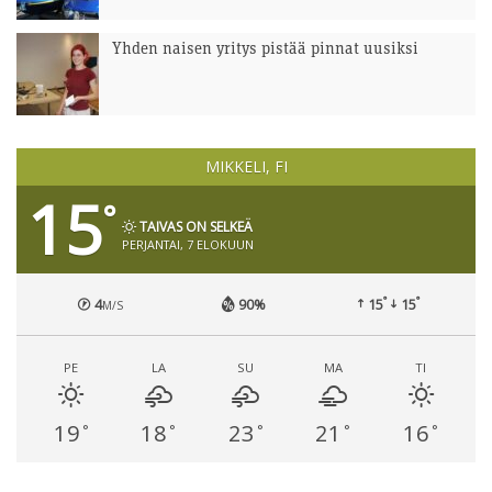
Yhden naisen yritys pistää pinnat uusiksi
MIKKELI, FI
15
°
TAIVAS ON SELKEÄ
PERJANTAI, 7 ELOKUUN
°
°
4
90%
15
15
M/S
PE
LA
SU
MA
TI
19
18
23
21
16
°
°
°
°
°