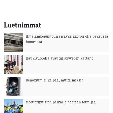
Luetuimmat
Ilmalämpöpumpun sisäyksikkö voi olla paksussa
homeessa
Haukivuorella avautui Kyyveden kartano
Denoxium ei kelpaa, mutta miksi?
Moottoripuiston paikalle haetaan toimijaa