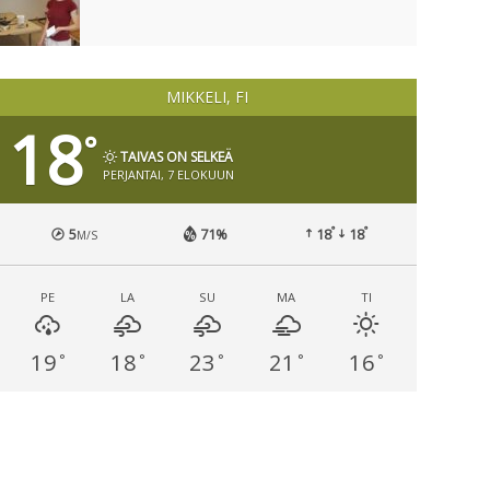
MIKKELI, FI
18
°
TAIVAS ON SELKEÄ
PERJANTAI, 7 ELOKUUN
°
°
5
71%
18
18
M/S
PE
LA
SU
MA
TI
19
18
23
21
16
°
°
°
°
°