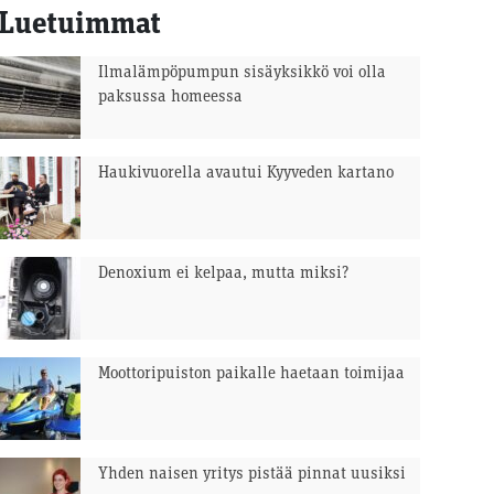
Luetuimmat
Ilmalämpöpumpun sisäyksikkö voi olla
paksussa homeessa
Haukivuorella avautui Kyyveden kartano
Denoxium ei kelpaa, mutta miksi?
Moottoripuiston paikalle haetaan toimijaa
Yhden naisen yritys pistää pinnat uusiksi