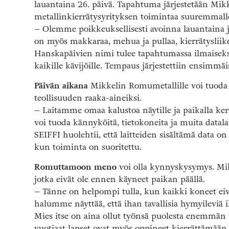
lauantaina 26. päivä. Tapahtuma järjestetään Mik
metallinkierrätysyrityksen toimintaa suuremmalle 
– Olemme poikkeuksellisesti avoinna lauantaina ja
on myös makkaraa, mehua ja pullaa, kierrätyslii
Hanskapäivien nimi tulee tapahtumassa ilmaiseksi 
kaikille kävijöille. Tempaus järjestettiin ensim
Päivän aikana
Mikkelin Romumetallille voi tuoda 
teollisuuden raaka-aineiksi.
– Laitamme omaa kalustoa näytille ja paikalla ke
voi tuoda kännyköitä, tietokoneita ja muita datalai
SEIFFI huolehtii, että laitteiden sisältämä data o
kun toiminta on suoritettu.
Romuttamoon meno
voi olla kynnyskysymys. Mik
jotka eivät ole ennen käyneet paikan päällä.
– Tänne on helpompi tulla, kun kaikki koneet ei
halumme näyttää, että ihan tavallisia hymyileviä i
Mies itse on aina ollut työnsä puolesta enemmän 
vuotiaat lapset ovat myös oppineet kierrättämään 