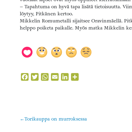
– Tapahtuma on hyvä tapa lisätä tietoisuutta. Viim
löytyy, Pitkänen kertoo.
Mikkelin Romumetalli sijaitsee Oravinmäellä. Pitk
helppo poiketa paikalle. Myös matka Mikkelin ke
Facebook
Twitter
WhatsApp
Email
LinkedIn
Share
Torikauppa on murroksessa
Artikkelien