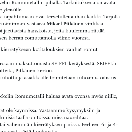
kelin Romumetallin pihalla. Tarkoituksena on avata
yleisölle.
 tapahtumaan ovat tervetulleita ihan kaikki. Tarjolla
ketoiminnan vastaava
Mikael Pitkänen
vinkkaa.
jaettavista hanskoista, joita kuulemma riittää
mäisen kerran romuttamolla viime vuonna.
kierrätykseen kotitalouksien vanhat romut
rrotaan maksuttomasta SEIFFI-keräyksestä. SEIFFI:in
tteita, Pitkänen kertoo.
n tuhottu ja asiakkaalle toimitetaan tuhoamistodistus,
kelin Romumetalli haluaa avata ovensa myös niille,
vät ole käynnissä. Vastaamme kysymyksiin ja
hmisiä täällä on töissä, mies naurahtaa.
tai vähemmän kierrätyksen parissa. Perheen 6- ja 4-
nuoresta iästä huolimatta.