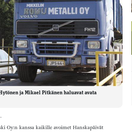
ytönen ja Mikael Pitkänen haluavat avata
.
ki Oy:n kanssa kaikille avoimet Hanskapäivät